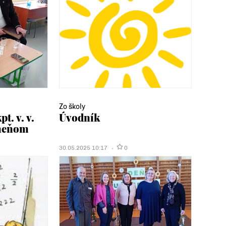
Zo školy
t. v. v.
Úvodník
meňom
30.05.2025 10:17
0