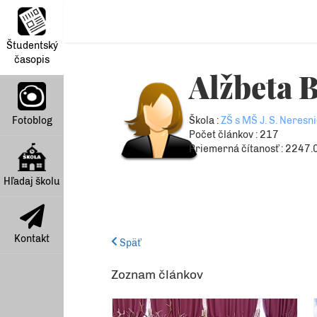
Študentský
časopis
Alžbeta 
Fotoblog
Škola :
ZŠ s MŠ J. S. Neresn
Počet článkov : 217
Priemerná čítanosť : 2247.
Hľadaj školu
Kontakt
Späť
Zoznam článkov