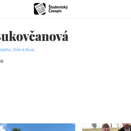
Bukovčanová
ického, Dobrá Niva
06