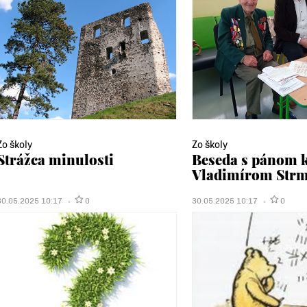
Zo školy
Zo školy
Strážca minulosti
Beseda s pánom kp
Vladimírom Str
30.05.2025 10:17
0
30.05.2025 10:17
0