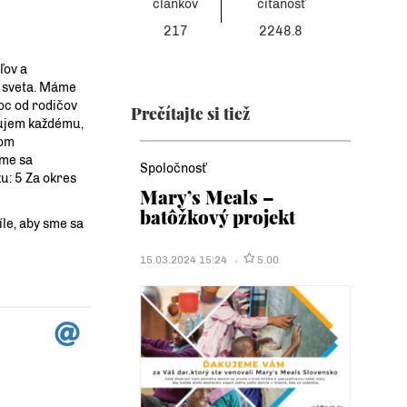
článkov
čítanosť
217
2248.8
ľov a
lo sveta. Máme
moc od rodičov
Prečítajte si tiež
akujem každému,
dom
sme sa
Spoločnosť
ku: 5 Za okres
Mary’s Meals –
batôžkový projekt
íle, aby sme sa
15.03.2024 15:24
5.00