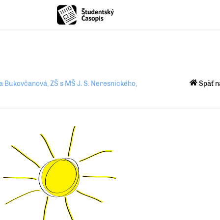
a Bukovčanová, ZŠ s MŠ J. S. Neresnického,
Späť n