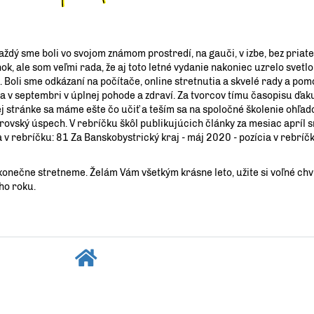
ždý sme boli vo svojom známom prostredí, na gauči, v izbe, bez priate
nok, ale som veľmi rada, že aj toto letné vydanie nakoniec uzrelo svet
k. Boli sme odkázaní na počítače, online stretnutia a skvelé rady a po
 sa v septembri v úplnej pohode a zdraví. Za tvorcov tímu časopisu ď
ej stránke sa máme ešte čo učiť a teším sa na spoločné školenie ohľa
rovský úspech. V rebríčku škôl publikujúcich články za mesiac apríl 
a v rebríčku: 81 Za Banskobystrický kraj - máj 2020 - pozícia v rebríč
konečne stretneme. Želám Vám všetkým krásne leto, užite si voľné chv
ho roku.