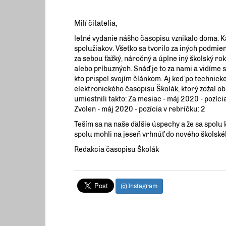
Milí čitatelia,
letné vydanie nášho časopisu vznikalo doma. Ka
spolužiakov. Všetko sa tvorilo za iných podmie
za sebou ťažký, náročný a úplne iný školský ro
alebo príbuzných. Snáď je to za nami a vidíme
kto prispel svojím článkom. Aj keď po technick
elektronického časopisu Školák, ktorý zožal ob
umiestnili takto: Za mesiac - máj 2020 - pozíci
Zvolen - máj 2020 - pozícia v rebríčku: 2
Teším sa na naše ďalšie úspechy a že sa spolu 
spolu mohli na jeseň vrhnúť do nového školské
Redakcia časopisu Školák
Instagram