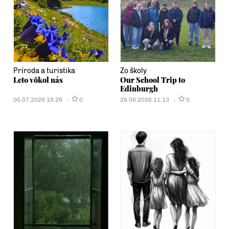
Príroda a turistika
Zo školy
Leto vôkol nás
Our School Trip to
Edinburgh
05.07.2026 18:26
0
26.06.2026 11:13
0