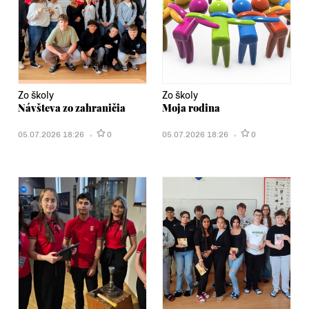
Zo školy
Zo školy
Návšteva zo zahraničia
Moja rodina
05.07.2026 18:26
0
05.07.2026 18:26
0