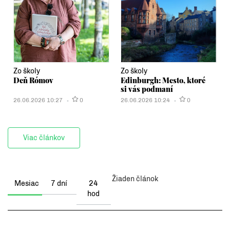
Zo školy
Zo školy
Deň Rómov
Edinburgh: Mesto, ktoré
si vás podmaní
26.06.2026 10:27
0
26.06.2026 10:24
0
Viac článkov
Žiaden článok
Mesiac
7 dní
24
hod