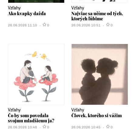
Vzťahy
Vzťahy
Ako kvapky dažďa
Najviac sa učíme od tých,
ktorých ľúbime
26.06.2026 11:10
0
26.06.2026 10:51
0
Vzťahy
Vzťahy
Čo by som povedala
Človek, ktorého si vážim
svojmu mladšiemu ja?
26.06.2026 10:48
0
26.06.2026 10:45
0