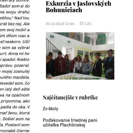
 návraty domov,
Exkurzia v Jaslovských
 Sadol som si do
Bohuniciach
 na svoju drahú
rešňou.“ Nad tou
rát bez nej. Ale
30.10.2019 13:44
3.25
som svoj mobil a
ždým dňom viac a
sť neskoro. Užil
o som sa vybral
urt. Anna mi ho
i spadol. Niekto
správu pozeral.
o mojej zosnulej
nulého manžela,
Nevedel som, čo
en istý deň ešte
býva na opačnom
Najčítanejšie v rubrike
i pripomína, ako
padla do oka. V
Zo školy
nať ženu, ktorá
. Došiel som na
Poďakovanie triednej pani
a. Postavil som
učiteľke Plachtinskej
 rovnaké čierne