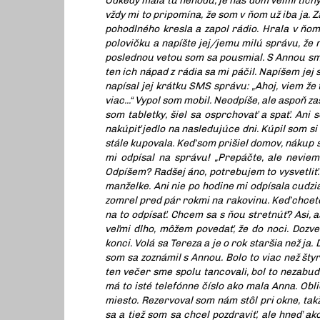
Odkedy mala tú nehodu, je náš dom veľmi tich
vždy mi to pripomína, že som v ňom už iba ja. Z
pohodlného kresla a zapol rádio. Hrala v ňom
polovičku a napíšte jej/jemu milú správu, že n
poslednou vetou som sa pousmial. S Annou sme t
ten ich nápad z rádia sa mi páčil. Napíšem jej 
napísal jej krátku SMS správu: „Ahoj, viem že 
viac...“ Vypol som mobil. Neodpíše, ale aspoň z
som tabletky, šiel sa osprchovať a spať. Ani 
nakúpiť jedlo na nasledujúce dni. Kúpil som s
stále kupovala. Keď som prišiel domov, nákup s
mi odpísal na správu! „Prepáčte, ale neviem 
Odpíšem? Radšej áno, potrebujem to vysvetliť. 
manželke. Ani nie po hodine mi odpísala cudzi
zomrel pred pár rokmi na rakovinu. Keď chcete
na to odpísať. Chcem sa s ňou stretnúť? Asi, a
veľmi dlho, môžem povedať, že do noci. Dozv
konci. Volá sa Tereza a je o rok staršia než ja
som sa zoznámil s Annou. Bolo to viac než šty
ten večer sme spolu tancovali, bol to nezabu
má to isté telefónne číslo ako mala Anna. Obl
miesto. Rezervoval som nám stôl pri okne, tak
sa a tiež som sa chcel pozdraviť, ale hneď ak