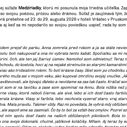
nej súťaže
Medziriadky
, ktorú mi posunula moja triedna učiteľka. Zap
so svojou poéziou, prózou alebo drámou. Súťaž je zaujímavá tým, ž
torá prebehne od 23. do 29. augusta 2026 v hoteli Vršatec v Pruskom
a aj keď sa mi nepodarilo so svojou poviedkou uspieť, rada by som
a idem prejsť do parku. Anna zomrela pred rokom a ja sa stále nevie
olu boli nakupovať a ona mi vybrala tento kabát. Spočiatku sa mi ne
rini. Och, ale ten jej žiarivý úsmev. Nemohol som odmietnuť. Teraz n
chodu, do kostola, hoci aj na nejaké stretnutie so starými kamarátmi
iac ako tridsiatimi rokmi. To boli krásne časy. Išiel som po chodníku
arého muža asi v mojom veku, ako kupoval zmrzlinu svojej vnučke. „Aký
avštevovali, ale bývajú ďaleko a nevídame sa zas tak často. Kráčal 
ol som si na lavičku a zase som spomínal na Annu. Bola nižšia než j
e vlasy, ktoré neboli čierne, ale sivé, lebo si ich dosť často farbila
erala krásne. Vlasy si farbila, lebo nechcela vyzerať staro, vraj star
va. Mala pravdu. Takmer vždy. Raz mi povedala, že vyhrá môj obľúbený
, ale aspoň sme sa zasmiali. Čo by to bol za vzťah bez omylov. Pozrel 
d ním spolu dosť často na našich obľúbených piknikoch. Bola to 
a ona svoje dokonalé, chutné, jablkové koláčiky. Mňam. Aj teraz by so