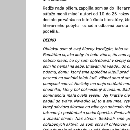
Keďže rada píšem, zapojila som sa do literár
súťaže mohli mladí autori od 10 do 26 rokov 
dostalo pozvánku na letnú školu literatúry, k
literárneho pobytu rozhodla odborná porota 
podelila...
DEDKO
Obliekal som si svoj čierny kardigán, lebo s
Pamätám si, ako keby to bolo včera, čo sme sp
nebolo niečo, čo by som potreboval v svojej sk
som ho nemal na sebe. Brávam ho všade... do ob
z domu, domu, ktorý sme spoločne kúpili pred v
pozeral na okoloidúcich ľudí. Všimol som si st
pomyslel som si. Niežeby ma moje vnúčatá nen
chodníku, ktorý bol pokreslený kriedami. Sad
dominanciu mala oveľa vyššiu. Jej kratšie čiern
padali do tváre. Nevadilo jej to a ani mne, vyz
ktorý odrádza človeka od zábavy a dobrodružst
tak som ju poslúchol a podal športku. Prehrali
a zbadal strom. Náš strom. Sedávali sme po
obľúbených aktivít. Ja som spravil chlebíčky 