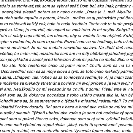
ý a osamelý. Cítim sa, akokeby jedna časť zo mňa odpadla. Nemám rád
ačalo sa stmievať, tak som sa vybral späť. Dom bol, ako inak, prázdny.
 energická pieseň, potom sa z neho ozvalo: „Dnes je 1. máj. Myslite
a nich stále myslíte a potom, ktovie... možno sa aj pobozkáte pod če
o robievali každý rok, bola to naša tradícia. Tento rok to bude prvýk
správu. Viem, ju neuvidí, ale aspoň na znak toho, že mi chýba. Schytil 
toto si nikdy neprečítaš, len chcem,, aby si vedela že mi chýbaš. Ka
aspím s vedomím, že som to poslal. Pozrel som sa na hodinky, bolo už do
som si nevšimol, že mi na mobile zasvietila správa. Na ďalší deň rán
i všetko, čo mám rád, nezabudol som ani na môj obľúbený jahodový jog
om povykladal a sadol pred televízor. Zrak mi padol na mobil. Skoro m
kto ste. Toto telefónne číslo už patrí mne..“ Chvíľu som sa na tú 
Ospravedlnil som sa za moje slová s tým, že toto číslo niekedy patril
a žena. „Chápem vás. Vôbec sa za to neospravedlňujte. Aj ja mám zos
 môžeme sa niekedy stretnúť a poviete mi svoj príbeh a ja vám svoj.“ 
si áno. Neuškodilo by mi vypadnúť na chvíľu z domu. Písali sme si v t
edel som sa, že dokonca pochádza z toho istého mesta ako ja, len 
. Dohodli sme sa, že sa stretneme o týždeň v miestnej reštaurácii. To m
ridsaťpäť rokov dozadu. Bol som v bare a hneď ako vošla dovnútra mi 
dnuteľný okamih. Týždeň ubehol ako voda a ja som bol nedočkavý spoz
iekol som si pekné čierne sako, dokonca som si aj sám vyžehlil košeľu
že sme mali výhľad na západ slnka. „Ahoj, rada ťa spoznávam.“ povedal
o som ju uvidel, sa mi zastavilo srdce. Vyzerala úplne ako ona, mala