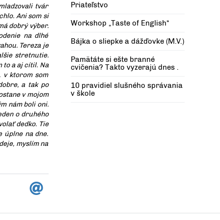
Priateľstvo
mladzovali tvár
chlo. Ani som si
Workshop „Taste of English“
 má dobrý výber.
odenie na dlhé
Bájka o sliepke a dážďovke (M.V.)
vahou. Tereza je
lšie stretnutie.
Pamätáte si ešte branné
o a aj cítil. Na
cvičenia? Takto vyzerajú dnes .
k, v ktorom som
dobre, a tak po
10 pravidiel slušného správania
v škole
a ostane v mojom
ým nám boli oni.
jeden o druhého
volať dedko. Tie
e úplne na dne.
deje, myslím na