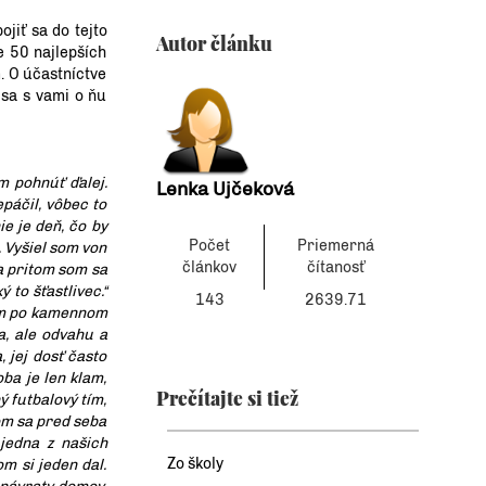
ojiť sa do tejto
Autor článku
e 50 najlepších
. O účastníctve
 sa s vami o ňu
m pohnúť ďalej.
Lenka Ujčeková
páčil, vôbec to
ie je deň, čo by
Počet
Priemerná
. Vyšiel som von
článkov
čítanosť
 a pritom som sa
 to šťastlivec.“
143
2639.71
som po kamennom
a, ale odvahu a
, jej dosť často
oba je len klam,
Prečítajte si tiež
 futbalový tím,
som sa pred seba
jedna z našich
Zo školy
m si jeden dal.