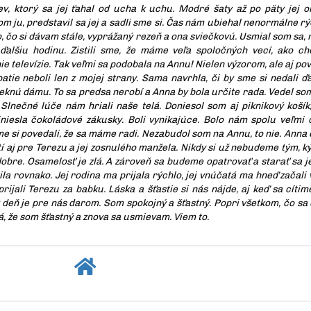
mev, ktorý sa jej ťahal od ucha k uchu. Modré šaty až po päty jej o
m ju, predstavil sa jej a sadli sme si. Čas nám ubiehal nenormálne rý
to, čo si dávam stále, vyprážaný rezeň a ona sviečkovú. Usmial som sa,
ďalšiu hodinu. Zistili sme, že máme veľa spoločných vecí, ako ch
e televízie. Tak veľmi sa podobala na Annu! Nielen výzorom, ale aj po
atie neboli len z mojej strany. Sama navrhla, či by sme si nedali ďa
nú dámu. To sa predsa nerobí a Anna by bola určite rada. Vedel som t
Slnečné lúče nám hriali naše telá. Doniesol som aj piknikový koší
iniesla čokoládové zákusky. Boli vynikajúce. Bolo nám spolu veľmi 
sme si povedali, že sa máme radi. Nezabudol som na Annu, to nie. Ann
tí aj pre Terezu a jej zosnulého manžela. Nikdy si už nebudeme tým, k
 dobre. Osamelosť je zlá. A zároveň sa budeme opatrovať a starať sa 
ila rovnako. Jej rodina ma prijala rýchlo, jej vnúčatá ma hneď začali 
ijali Terezu za babku. Láska a šťastie si nás nájde, aj keď sa cítim
ý deň je pre nás darom. Som spokojný a šťastný. Popri všetkom, čo sa 
, že som šťastný a znova sa usmievam. Viem to.