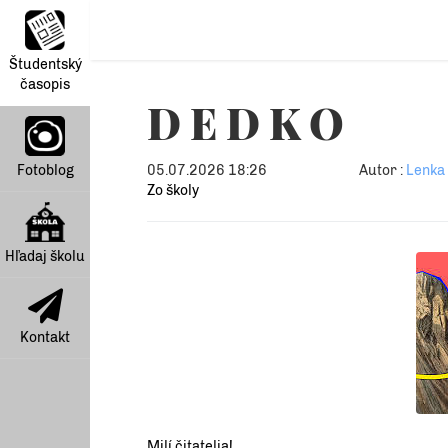
Študentský
časopis
D E D K O
Fotoblog
05.07.2026 18:26
Autor :
Lenka 
Zo školy
Hľadaj školu
Kontakt
Milí čitatelia!