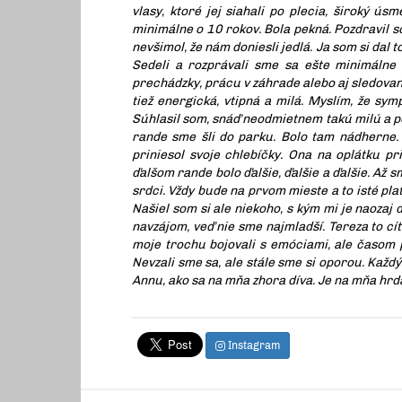
vlasy, ktoré jej siahali po plecia, široký ús
minimálne o 10 rokov. Bola pekná. Pozdravil so
nevšimol, že nám doniesli jedlá. Ja som si dal 
Sedeli a rozprávali sme sa ešte minimálne 
prechádzky, prácu v záhrade alebo aj sledovani
tiež energická, vtipná a milá. Myslím, že symp
Súhlasil som, snáď neodmietnem takú milú a pek
rande sme šli do parku. Bolo tam nádherne. 
priniesol svoje chlebíčky. Ona na oplátku pr
ďalšom rande bolo ďalšie, ďalšie a ďalšie. Až 
srdci. Vždy bude na prvom mieste a to isté pla
Našiel som si ale niekoho, s kým mi je naozaj
navzájom, veď nie sme najmladší. Tereza to cít
moje trochu bojovali s emóciami, ale časom pr
Nevzali sme sa, ale stále sme si oporou. Každ
Annu, ako sa na mňa zhora díva. Je na mňa hrdá
Instagram