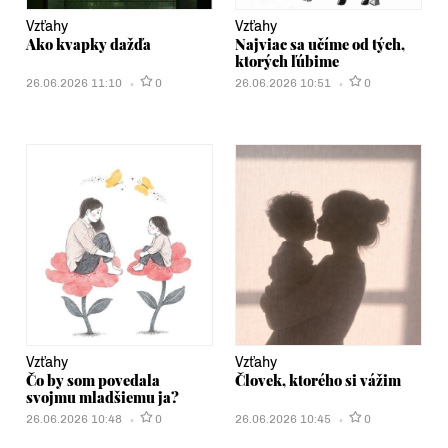
Vzťahy
Vzťahy
Ako kvapky dažďa
Najviac sa učíme od tých,
ktorých ľúbime
26.06.2026 11:10
0
26.06.2026 10:51
0
Vzťahy
Vzťahy
Čo by som povedala
Človek, ktorého si vážim
svojmu mladšiemu ja?
26.06.2026 10:48
0
26.06.2026 10:45
0