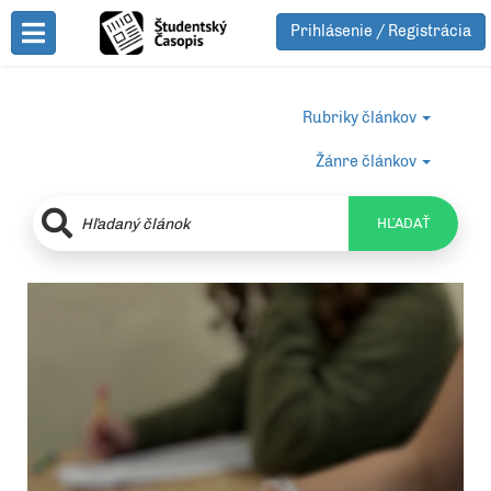
Prihlásenie / Registrácia
Toggle Menu
Rubriky článkov
Žánre článkov
HĽADAŤ