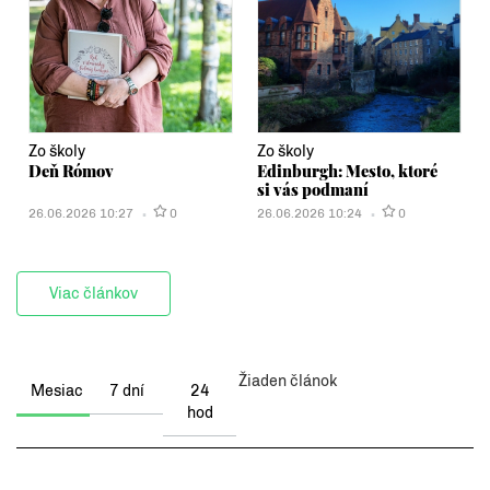
Zo školy
Zo školy
Deň Rómov
Edinburgh: Mesto, ktoré
si vás podmaní
26.06.2026 10:27
0
26.06.2026 10:24
0
Viac článkov
Žiaden článok
Mesiac
7 dní
24
hod