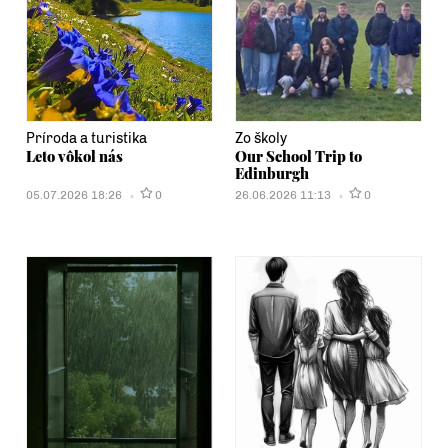
Príroda a turistika
Zo školy
Leto vôkol nás
Our School Trip to
Edinburgh
05.07.2026 18:26
0
26.06.2026 11:13
0