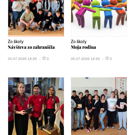
Zo školy
Zo školy
Návšteva zo zahraničia
Moja rodina
05.07.2026 18:26
0
05.07.2026 18:26
0