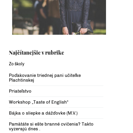
Najčítanejšie v rubrike
Zo školy
Poďakovanie triednej pani učiteľke
Plachtinskej
Priateľstvo
Workshop „Taste of English“
Bájka o sliepke a dážďovke (M.V.)
Pamätáte si ešte branné cvičenia? Takto
vyzerajú dnes .