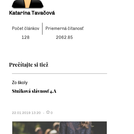
Katarína Tavačová
Počet článkov
Priemerná čítanosť
128
2062.85
Prečítajte si tiež
Zo školy
Stužková slávnosť 4.A
22.01.2019 13:20
0