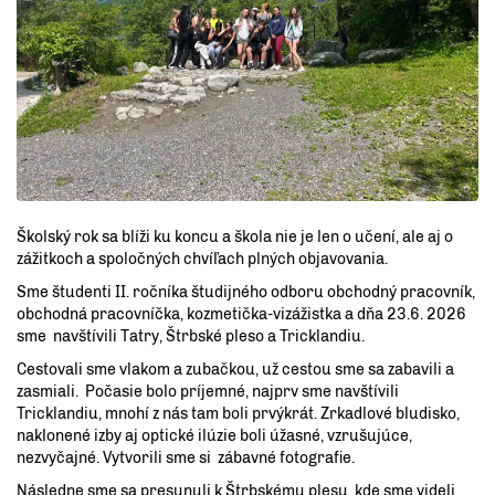
Školský rok sa blíži ku koncu a škola nie je len o učení, ale aj o
zážitkoch a spoločných chvíľach plných objavovania.
Sme študenti II. ročníka študijného odboru obchodný pracovník,
obchodná pracovníčka, kozmetička-vizážistka a dňa 23.6. 2026
sme navštívili Tatry, Štrbské pleso a Tricklandiu.
Cestovali sme vlakom a zubačkou, už cestou sme sa zabavili a
zasmiali. Počasie bolo príjemné, najprv sme navštívili
Tricklandiu, mnohí z nás tam boli prvýkrát. Zrkadlové bludisko,
naklonené izby aj optické ilúzie boli úžasné, vzrušujúce,
nezvyčajné. Vytvorili sme si zábavné fotografie.
Následne sme sa presunuli k Štrbskému plesu, kde sme videli