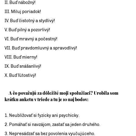
II. Buď nábožný!
III. Miluj poriadok!
IV. Buď čistotný a stydlivý!
V. Buď pilný a pozorlivý!
VI. Buď mravný a počestný!
VII. Buď pravdomluvný a spravodlivý!
VIII. Buď mierny!
IX. Buď snášanlivý!
X. Buď ľútostivý!
A čo považujú za dôležité moji spolužiaci? Urobila som
krátku anketu v triede a tu je 10 naj bodov:
1. Neubližovať si fyzicky ani psychicky.
2. P
omáhať si navzájo
m, zastať sa jeden druhého.
3. N
epresádzať sa bez povolenia vyučujúceho.