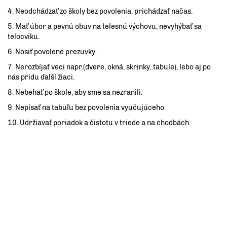
4. N
eodchádzať zo školy bez povolenia, prichádzať načas.
5. M
ať úbor a pevnú obuv na telesnú výchovu, nevyhýbať sa
telocviku.
6. N
osiť povolené prezuvky.
7. N
erozbíjať veci napr.(dvere, okná, skrinky, tabule), lebo aj po
nás prídu ďalší žiaci.
8. N
ebehať po škole, aby sme sa nezranili.
9. Nepísať na tabuľu bez povolenia vyučujúceho.
10. U
držiavať poriadok a čistotu v triede a na chodbách.