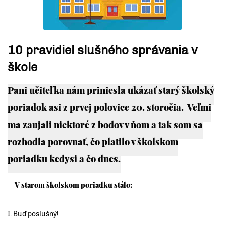
10 pravidiel slušného správania v
škole
Pani učiteľka nám priniesla ukázať starý školský
poriadok asi z prvej polovice 20. storočia. Veľmi
ma zaujali niektoré z bodov v ňom a tak som sa
rozhodla porovnať, čo platilo v školskom
poriadku kedysi a čo dnes.
V starom školskom poriadku stálo:
I.
Buď poslušný!