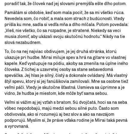
poradiť tak, že človek nad jej slovami premýšľa ešte dlho potom.
Pamätám si obdobie, keď som mala pocit, že sa mi všetko rúca.
Nevedela som, čo robiť, a mala som strach z budúcnosti. Vtedy
prišla ku mne, sadla si vedľa mňa a dlho mlčala. Potom povedala:
„Vieš, nie všetko, čo sa rozpadne, je stratené. Niekedy sa veci
musia zlomiť, aby ukázali svoju skutočnú hodnotu.“ Nikdy na tie
slová nezabudnem.
To, čo na nej najviac obdivujem, je jej druhá stránka, ktorú
ukazuje pri hudbe. Mirai miluje spev a hrá na gitare vo vlastnej
kapele. Keď vystupuje na pódiu, akoby sa zmenila na úplne iného
človeka. Z tichej a uzavretej osoby sa stane sebavedomá
speváčka. Jej hlas je silný, čistý a dokonale ovládaný. Má vlastný
štýl spevu, ktorý si jej fanúšikovia zamilovali. Mne sa osobne tiež
veľmi páči. Vtedy je skutočne šťastná. Usmieva sa úprimne a je
vidno, že hudba je miestom, kde môže byť sama sebou.
Veľmi si vážim aj jej vzťah s bratom. Sú dvojčatá, hoci sa na seba
vôbec nepodobajú, majú medzi sebou silné puto. Často som
obdivovala, ako si rozumejú aj bez slov a ako sa navzájom
podporujú. Myslím si, že práve vďaka rodine je Mirai taká pevná
a vyrovnaná.