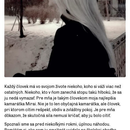
Každý človek má vo svojom živote niekoho, koho si váži viac než
ostatných. Niekoho, kto v ňom zanechá stopu takú hlbokú, že sa
ju nedá vymazať. Pre mňa je takým človekom moja najlepšia
kamarátka Mirai. Nie je to len obyčajná kamarátka, ale človek,
pri ktorom cítim rešpekt, obdiv a zvláštny pokoj. Je pre mňa
dôkazom, že skutočná sila nemusí kričať, aby ju bolo cítiť.
Spoznali sme sa pred niekoľkými rokmi, úplnou náhodou.