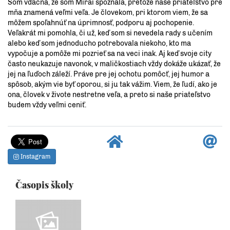
Som vďačná, že som Mirai spoznala, pretože naše priateľstvo pre
mňa znamená veľmi veľa. Je človekom, pri ktorom viem, že sa
môžem spoľahnúť na úprimnosť, podporu aj pochopenie.
Veľakrát mi pomohla, či už, keď som si nevedela rady s učením
alebo keď som jednoducho potrebovala niekoho, kto ma
vypočuje a pomôže mi pozrieť sa na veci inak. Aj keď svoje city
často neukazuje navonok, v maličkostiach vždy dokáže ukázať, že
jej na ľuďoch záleží. Práve pre jej ochotu pomôcť, jej humor a
spôsob, akým vie byť oporou, si ju tak vážim. Viem, že ľudí, ako je
ona, človek v živote nestretne veľa, a preto si naše priateľstvo
budem vždy veľmi ceniť.
Instagram
Časopis školy