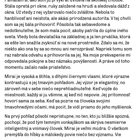
Pamätám si, ako som ju prvýkrát uvidela na školskej chodbe.
Stála opretá pri okne, ruky založené na hrudi a sledovala dážď z
okna. Už vtedy z nej vyžarovalo niečo zvláštne. Nebola to
hanblivosť ani neistota, ale akási prirodzená autorita. V tej chvíli
som sa jej bála prihovoriť. Pôsobila tak sebavedome a
nedotknuteľne, že som mala pocit, akoby patrila do úplne iného
sveta. Vtedy bola deviatačka na základnej a ja len prváčka, ktorá
sa ešte len snažila zvyknúť si na nové prostredie. Zdalo sa mi, že
niekto ako ona by sa so mnou ani nerozprával. Napriek tomu som
raz nabrala odvahu a prihovorila sa jej. Na moje prekvapenie mi
odpovedala pokojne a bez náznaku povýšenosti. A práve od toho
momentu začalo naše priateľstvo.
Mirai je vysoká a štíhla, s dlhými čiernymi vlasmi, ktoré výrazne
kontrastujú s jej tmavým pohľadom. Jej výzor je elegantný, no
zároveň má v sebe niečo neprehliadnuteľné. Keď vojde do
miestnosti, každý si ju všimne, aj keď nič nepovie. Jej prítomnosť
hovorí sama za seba. Keď sa pozrie na človeka svojimi
tmavohnedými očami, má pocit, že vidí priamo do jeho myšlienok.
Na prvý pohľad pôsobí neprístupne, no ten, kto ju bližšie spozná,
pochopí, že pod tým temným vonkajškom sa skrýva nesmierne
inteligentný a vnímavý človek. Mirai je veľmi múdra. O všetkom
premýšľa do hĺbky a málokedy povie niečo bez významu. Vie