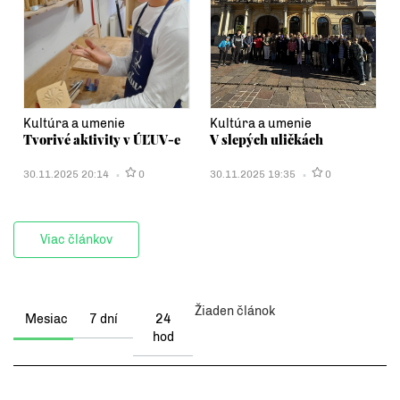
Kultúra a umenie
Kultúra a umenie
Tvorivé aktivity v ÚĽUV-e
V slepých uličkách
30.11.2025 20:14
0
30.11.2025 19:35
0
Viac článkov
Žiaden článok
Mesiac
7 dní
24
hod