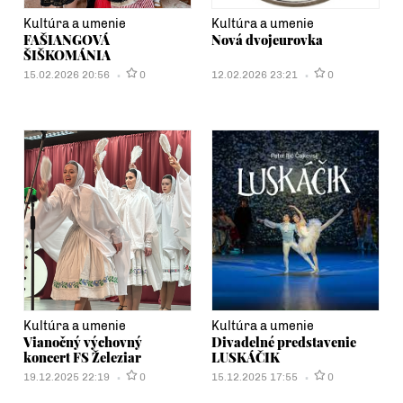
Kultúra a umenie
Kultúra a umenie
FAŠIANGOVÁ
Nová dvojeurovka
ŠIŠKOMÁNIA
15.02.2026 20:56
0
12.02.2026 23:21
0
Kultúra a umenie
Kultúra a umenie
Vianočný výchovný
Divadelné predstavenie
koncert FS Železiar
LUSKÁČIK
19.12.2025 22:19
0
15.12.2025 17:55
0