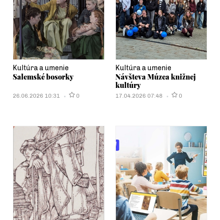
Kultúra a umenie
Kultúra a umenie
Salemské bosorky
Návšteva Múzea knižnej
kultúry
26.06.2026 10:31
0
17.04.2026 07:48
0