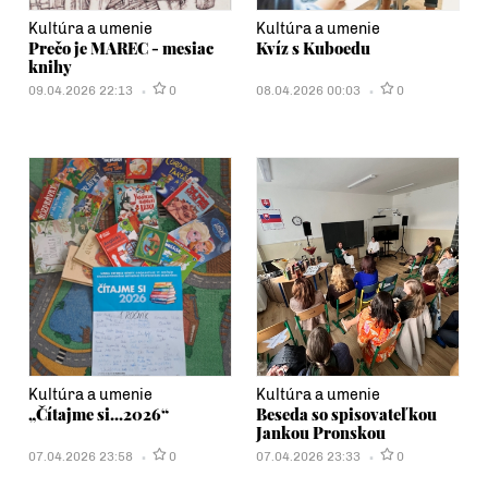
Kultúra a umenie
Kultúra a umenie
Prečo je MAREC - mesiac
Kvíz s Kuboedu
knihy
09.04.2026 22:13
0
08.04.2026 00:03
0
Kultúra a umenie
Kultúra a umenie
„Čítajme si...2026“
Beseda so spisovateľkou
Jankou Pronskou
07.04.2026 23:58
0
07.04.2026 23:33
0