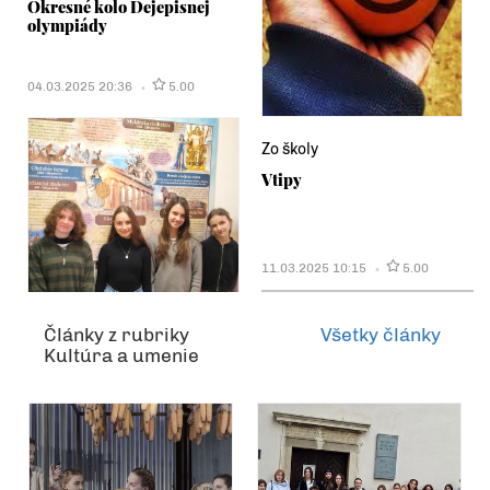
Okresné kolo Dejepisnej
olympiády
04.03.2025 20:36
5.00
Zo školy
Vtipy
11.03.2025 10:15
5.00
Články z rubriky
Všetky články
Kultúra a umenie