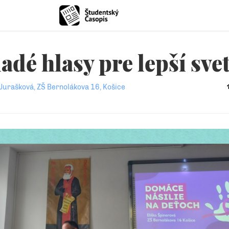
dé hlasy pre lepší sve
Jurašková, ZŠ Bernolákova 16, Košice