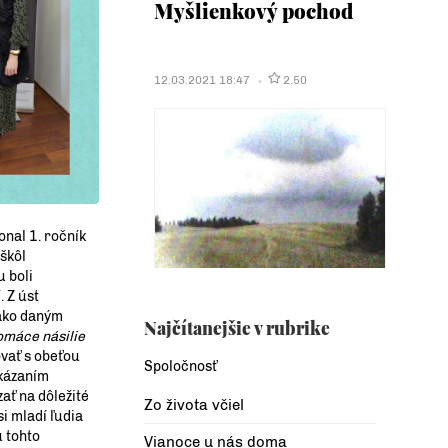
Myšlienkový pochod
12.03.2021 18:47
2.50
onal 1. ročník
škôl
 boli
. Z úst
 ako daným
Najčítanejšie v rubrike
omáce násilie
ovať s obeťou
Spoločnosť
ukázaním
ať na dôležité
Zo života včiel
i mladí ľudia
u tohto
Vianoce u nás doma