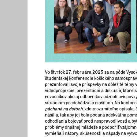
Vo štvrtok 27. februára 2025 sa na pôde Vysoke
študentskej konferencie košického samosprávne
prezentovali svoje príspevky na dôležité témy
videoprojekcie, prezentácie a diskusie, ktoré 
rovesníkov ako aj odborníkov odzneli príspevky
situáciám predchádzať a riešiť ich. Na konfere
páchané na deťoch
, kde zrozumiteľne opísala,
násilia, tak aby jej bola podaná adekvátna pom
odhodlania bojovať proti nespravodlivosti a byť
problémy dnešnej mládeže a podporiť vzájomné 
vymieňali názory, skúsenosti a nápady na vytvo