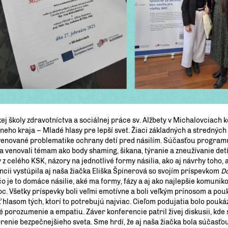
j školy zdravotníctva a sociálnej práce sv. Alžbety v Michalovciach k
ho kraja – Mladé hlasy pre lepší svet. Žiaci základných a stredných 
 venované problematike ochrany detí pred násilím. Súčasťou programu
sa venovali témam ako body shaming, šikana, týranie a zneužívanie detí
 z celého KSK, názory na jednotlivé formy násilia, ako aj návrhy toho,
ncii vystúpila aj naša žiačka Eliška Špinerová so svojím príspevkom
D
 čo je to domáce násilie, aké ma formy, fázy a aj ako najlepšie komunik
oc. Všetky príspevky boli veľmi emotívne a boli veľkým prínosom a po
 hlasom tých, ktorí to potrebujú najviac. Cieľom podujatia bolo poukáz
porozumenie a empatiu. Záver konferencie patril živej diskusii, kde s
renie bezpečnejšieho sveta. Sme hrdí, že aj naša žiačka bola súčasťo