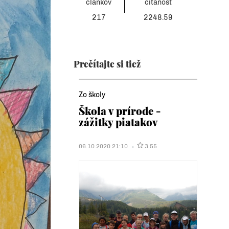
článkov
čítanosť
217
2248.59
Prečítajte si tiež
Zo školy
Škola v prírode -
zážitky piatakov
06.10.2020 21:10
3.55