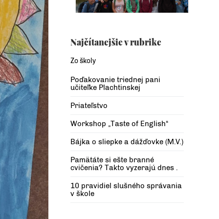
Najčítanejšie v rubrike
Zo školy
Poďakovanie triednej pani
učiteľke Plachtinskej
Priateľstvo
Workshop „Taste of English“
Bájka o sliepke a dážďovke (M.V.)
Pamätáte si ešte branné
cvičenia? Takto vyzerajú dnes .
10 pravidiel slušného správania
v škole