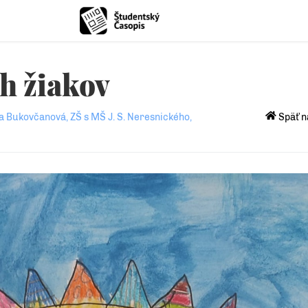
h žiakov
a Bukovčanová, ZŠ s MŠ J. S. Neresnického,
Späť n