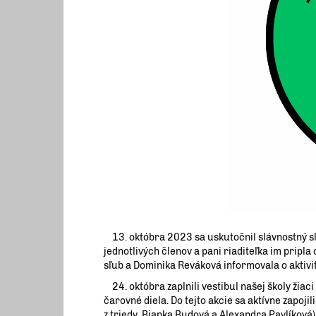
13. októbra 2023 sa uskutočnil slávnostný sľ
jednotlivých členov a pani riaditeľka im prip
sľub a Dominika Reváková informovala o aktivi
24. októbra zaplnili vestibul našej školy žiaci 
čarovné diela. Do tejto akcie sa aktívne zapoj
z triedy, Bianka Budová a Alexandra Pavlíkov