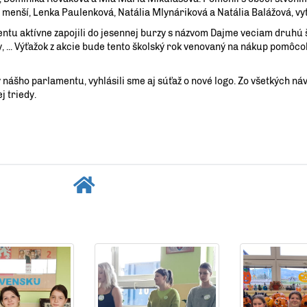
í menší, Lenka Paulenková, Natália Mlynáriková a Natália Balážová, vyt
u aktívne zapojili do jesennej burzy s názvom Dajme veciam druhú š
y, ... Výťažok z akcie bude tento školský rok venovaný na nákup pomôc
nášho parlamentu, vyhlásili sme aj súťaž o nové logo. Zo všetkých n
j triedy.