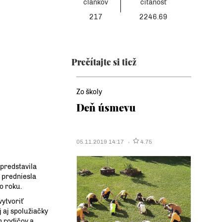
článkov
čítanosť
217
2246.69
Prečítajte si tiež
Zo školy
Deň úsmevu
05.11.2019 14:17
4.75
 predstavila
 predniesla
o roku.
vytvoriť
j aj spolužiačky
m rodičov a