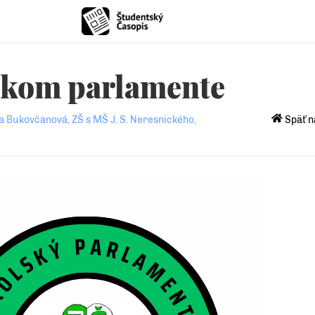
skom parlamente
a Bukovčanová, ZŠ s MŠ J. S. Neresnického,
Späť n