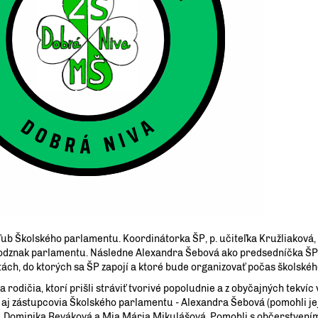
ub Školského parlamentu. Koordinátorka ŠP, p. učiteľka Kružliaková,
la odznak parlamentu. Následne Alexandra Šebová ako predsedníčka ŠP
tách, do ktorých sa ŠP zapojí a ktoré bude organizovať počas školskéh
a rodičia, ktorí prišli stráviť tvorivé popoludnie a z obyčajných tekvíc 
ili aj zástupcovia Školského parlamentu - Alexandra Šebová (pomohli je
á), Dominika Reváková a Mia Mária Mikulášová. Pomohli s občerstvení