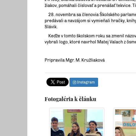
žiakov, pomáhali číslovať a prenášať tekvice. T
28. novembra sa členovia Školského parlament
predávali a navzájom si vymieňali hračky, knih
Slávik.
Keďže v tomto školskom roku sa zmenil názov 
vybrali logo, ktoré navrhol Matej Valach z ôsme
Pripravila Mgr. M. Kružliaková
Instagram
Fotogaléria k článku