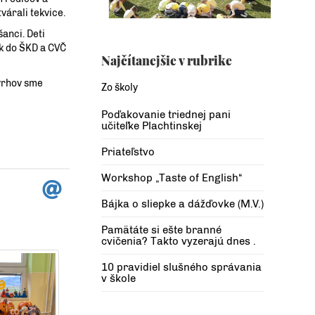
várali tekvice.
anci. Deti
ok do ŠKD a CVČ
Najčítanejšie v rubrike
ávrhov sme
Zo školy
Poďakovanie triednej pani
učiteľke Plachtinskej
Priateľstvo
Workshop „Taste of English“
Bájka o sliepke a dážďovke (M.V.)
Pamätáte si ešte branné
cvičenia? Takto vyzerajú dnes .
10 pravidiel slušného správania
v škole