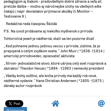
pedagógom aj žiakom - predovšetkým dobré zdravie a veľa síl,
pretože ďalšie – možno aj náročnejšie úlohy na všetkých ešte
čakajú ( napr. deviatakov prijímacie skúšky či Monitor –
Testovanie 9 ).
Redakčná rada časopisu Školák
P.S.: Na úvod pridávame aj niekoľko myšlienok o prírode.
Tohtoročná jeseň je nádherná, stačí sa len pozorne dívať .
„ Keď pohneme jednou jedinou vecou v prírode, zistíme, že je
prepojená s celým zvyškom sveta. ” John Muir ( *1838- †1914 )
americký prírodovedec, spisovateľ, aktivista
„ Strom- jednoslabičné slovo, ktoré ukrýva celý svet rozprávok a
zázrakov.” Theodor Heuss ( *1884 - †1963 ) nemecký prezident
„ Všetky knihy zožltnú, ale kniha prírody má každý rok nové,
nádherné vydanie. ” Hans Christian Andersen ( *1805- †1875 )
dánsky autor rozprávok
Instagram