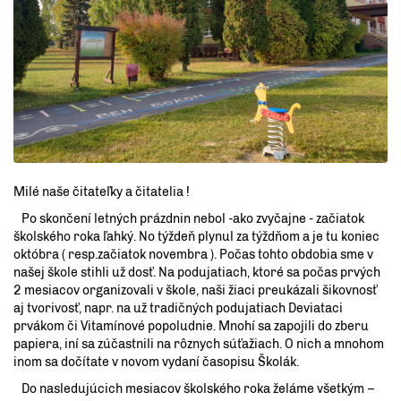
Milé naše čitateľky a čitatelia !
Po skončení letných prázdnin nebol -ako zvyčajne - začiatok
školského roka ľahký. No týždeň plynul za týždňom a je tu koniec
októbra ( resp.začiatok novembra ). Počas tohto obdobia sme v
našej škole stihli už dosť. Na podujatiach, ktoré sa počas prvých
2 mesiacov organizovali v škole, naši žiaci preukázali šikovnosť
aj tvorivosť, napr. na už tradičných podujatiach Deviataci
prvákom či Vitamínové popoludnie. Mnohí sa zapojili do zberu
papiera, iní sa zúčastnili na rôznych súťažiach. O nich a mnohom
inom sa dočítate v novom vydaní časopisu Školák.
Do nasledujúcich mesiacov školského roka želáme všetkým –