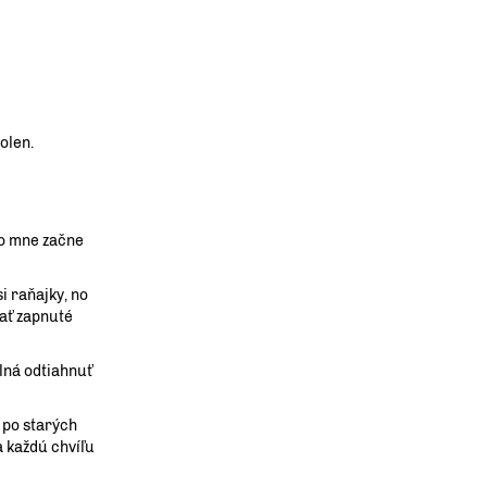
olen.
vo mne začne
i raňajky, no
ať zapnuté
lná odtiahnuť
 po starých
 každú chvíľu