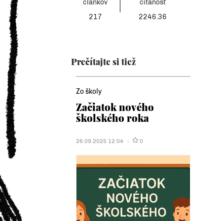
článkov
čítanosť
217
2246.36
Prečítajte si tiež
Zo školy
Začiatok nového
školského roka
26.09.2025 12:04
0