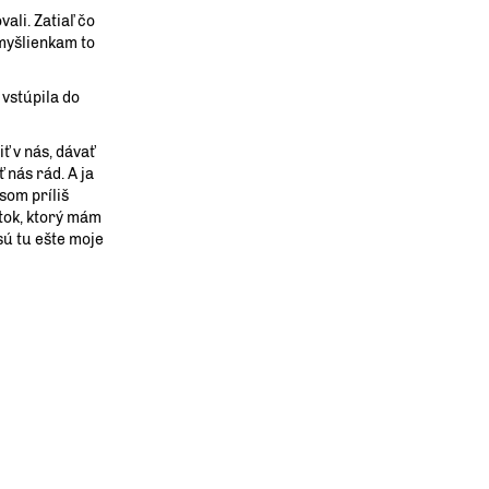
ali. Zatiaľ čo
myšlienkam to
vstúpila do
ť v nás, dávať
nás rád. A ja
som príliš
tok, ktorý mám
sú tu ešte moje