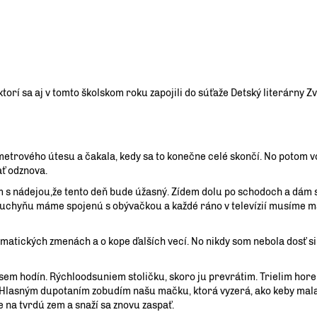
orí sa aj v tomto školskom roku zapojili do súťaže Detský literárny Zv
metrového útesu a čakala, kedy sa to konečne celé skončí. No potom 
ať odznova.
 s nádejou,že tento deň bude úžasný. Zídem dolu po schodoch a dám s
kuchyňu máme spojenú s obývačkou a každé ráno v televízií musíme m
atických zmenách a o kope ďalších vecí. No nikdy som nebola dosť si
em hodín. Rýchloodsuniem stoličku, skoro ju prevrátim. Trielim hore
. Hlasným dupotaním zobudím našu mačku, ktorá vyzerá, ako keby mala
e na tvrdú zem a snaží sa znovu zaspať.