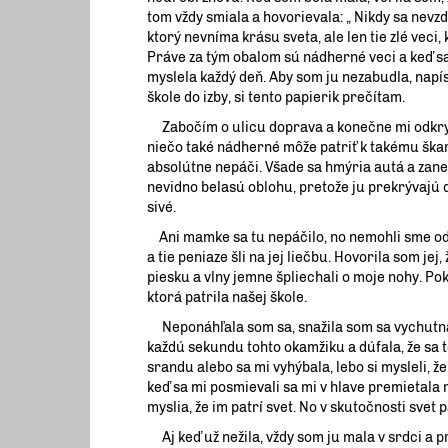
tom vždy smiala a hovorievala: „ Nikdy sa nevzdá
ktorý nevníma krásu sveta, ale len tie zlé veci,
Práve za tým obalom sú nádherné veci a keď sa 
myslela každý deň. Aby som ju nezabudla, napís
škole do izby, si tento papierik prečítam.
Zabočím o ulicu doprava a konečne mi odkryje 
niečo také nádherné môže patriť k takému šk
absolútne nepáči. Všade sa hmýria autá a zan
nevidno belasú oblohu, pretože ju prekrývajú 
sivé.
Ani mamke sa tu nepáčilo, no nemohli sme odís
a tie peniaze šli na jej liečbu. Hovorila som j
piesku a vlny jemne špliechali o moje nohy. P
ktorá patrila našej škole.
Neponáhľala som sa, snažila som sa vychutnať
každú sekundu tohto okamžiku a dúfala, že sa to
srandu alebo sa mi vyhýbala, lebo si mysleli, ž
keď sa mi posmievali sa mi v hlave premietala 
myslia, že im patrí svet. No v skutočnosti svet 
Aj keď už nežila, vždy som ju mala v srdci a pr