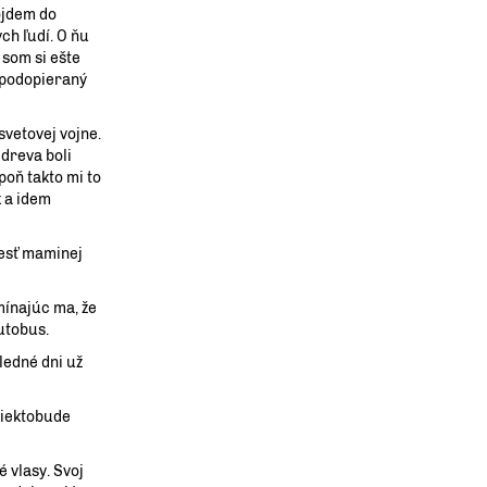
ojdem do
ch ľudí. O ňu
 som si ešte
ž podopieraný
svetovej vojne.
 dreva boli
oň takto mi to
k a idem
česť maminej
mínajúc ma, že
utobus.
ledné dni už
niektobude
 vlasy. Svoj