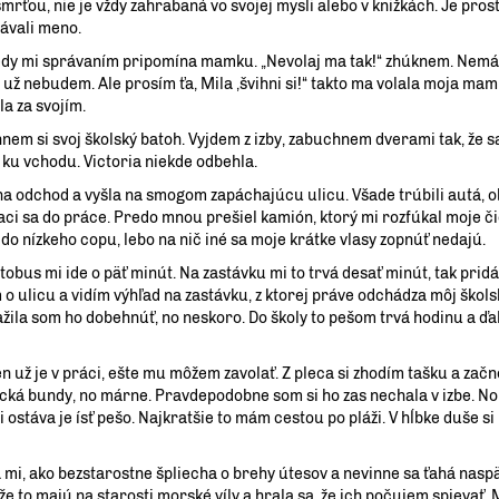
smrťou, nie je vždy zahrabaná vo svojej mysli alebo v knižkách. Je pros
dávali meno.
kedy mi správaním pripomína mamku. „Nevolaj ma tak!“ zhúknem. Nem
j, už nebudem. Ale prosím ťa, Mila ,švihni si!“ takto ma volala moja mam
la za svojím.
nem si svoj školský batoh. Vyjdem z izby, zabuchnem dverami tak, že 
ku vchodu. Victoria niekde odbehla.
a odchod a vyšla na smogom zapáchajúcu ulicu. Všade trúbili autá, o
aci sa do práce. Predo mnou prešiel kamión, ktorý mi rozfúkal moje či
o nízkeho copu, lebo na nič iné sa moje krátke vlasy zopnúť nedajú.
obus mi ide o päť minút. Na zastávku mi to trvá desať minút, tak prid
 o ulicu a vidím výhľad na zastávku, z ktorej práve odchádza môj škols
žila som ho dobehnúť, no neskoro. Do školy to pešom trvá hodinu a ďal
 už je v práci, ešte mu môžem zavolať. Z pleca si zhodím tašku a začn
cká bundy, no márne. Pravdepodobne som si ho zas nechala v izbe. No
mi ostáva je ísť pešo. Najkratšie to mám cestou po pláži. V hĺbke duše s
i, ako bezstarostne špliecha o brehy útesov a nevinne sa ťahá naspä
že to majú na starosti morské víly a hrala sa, že ich počujem spievať