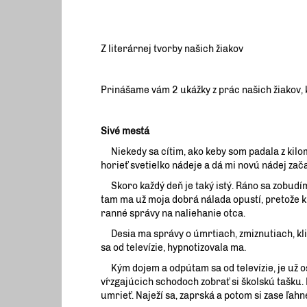
Z literárnej tvorby našich žiakov
Prinášame vám 2 ukážky z prác našich žiakov, kt
Sivé mestá
Niekedy sa cítim, ako keby som padala z kilo
horieť svetielko nádeje a dá mi novú nádej zač
Skoro každý deň je taký istý. Ráno sa zobudím
tam ma už moja dobrá nálada opustí, pretože 
ranné správy na naliehanie otca.
Desia ma správy o úmrtiach, zmiznutiach, klim
sa od televízie, hypnotizovala ma.
Kým dojem a odpútam sa od televízie, je už os
vŕzgajúcich schodoch zobrať si školskú tašku
umrieť. Naježí sa, zaprská a potom si zase ľahn