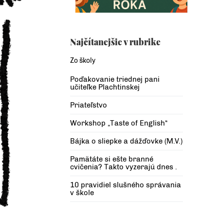
Najčítanejšie v rubrike
Zo školy
Poďakovanie triednej pani
učiteľke Plachtinskej
Priateľstvo
Workshop „Taste of English“
Bájka o sliepke a dážďovke (M.V.)
Pamätáte si ešte branné
cvičenia? Takto vyzerajú dnes .
10 pravidiel slušného správania
v škole