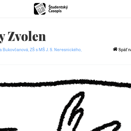
y Zvolen
a Bukovčanová, ZŠ s MŠ J. S. Neresnického,
Späť n