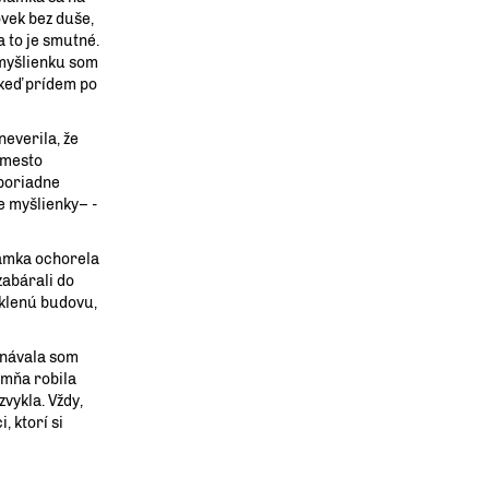
ovek bez duše,
a to je smutné.
 myšlienku som
 keď prídem po
everila, že
 mesto
 poriadne
e myšlienky– -
mamka ochorela
zabárali do
sklenú budovu,
tnávala som
o mňa robila
vykla. Vždy,
, ktorí si