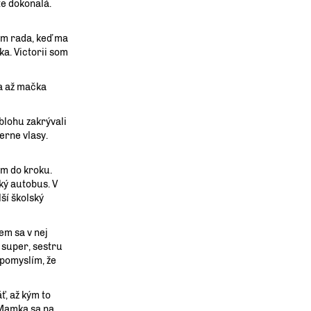
te dokonalá.
ám rada, keď ma
ka. Victorii som
sa až mačka
blohu zakrývali
erne vlasy.
ám do kroku.
ký autobus. V
ší školský
em sa v nej
 super, sestru
i pomyslím, že
ť, až kým to
. Mamka sa na