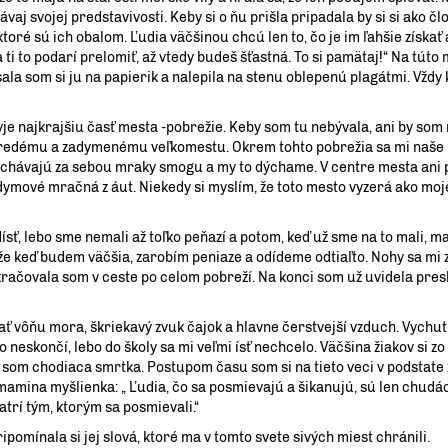
vaj svojej predstavivosti. Keby si o ňu prišla pripadala by si si ako čl
 ktoré sú ich obalom. Ľudia väčšinou chcú len to, čo je im ľahšie získať 
ti to podarí prelomiť, až vtedy budeš šťastná. To si pamätaj!“ Na túto
ala som si ju na papierik a nalepila na stenu oblepenú plagátmi. Vždy
najkrajšiu časť mesta -pobrežie. Keby som tu nebývala, ani by som n
aredému a zadymenému veľkomestu. Okrem tohto pobrežia sa mi naše
echávajú za sebou mraky smogu a my to dýchame. V centre mesta ani
dymové mračná z áut. Niekedy si myslím, že toto mesto vyzerá ako moj
ť, lebo sme nemali až toľko peňazí a potom, keď už sme na to mali, 
ej, že keď budem väčšia, zarobím peniaze a odídeme odtiaľto. Nohy sa mi 
okračovala som v ceste po celom pobreží. Na konci som už uvidela pre
 vôňu mora, škriekavý zvuk čajok a hlavne čerstvejší vzduch. Vychu
 neskončí, lebo do školy sa mi veľmi ísť nechcelo. Väčšina žiakov si z
e som chodiaca smrtka. Postupom času som si na tieto veci v podstate z
mamina myšlienka: „ Ľudia, čo sa posmievajú a šikanujú, sú len chudáci
patrí tým, ktorým sa posmievali.“
ipomínala si jej slová, ktoré ma v tomto svete sivých miest chránili.