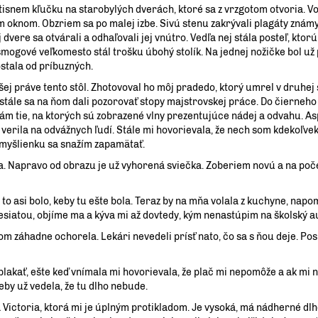
isnem kľučku na starobylých dverách, ktoré sa z vrzgotom otvoria. V
oknom. Obzriem sa po malej izbe. Sivú stenu zakrývali plagáty známy
dvere sa otvárali a odhaľovali jej vnútro. Vedľa nej stála posteľ, ktorú
smogové veľkomesto stál trošku úbohý stolík. Na jednej nožičke bol u
stala od príbuzných.
j práve tento stôl. Zhotovoval ho môj pradedo, ktorý umrel v druhej 
, stále sa na ňom dali pozorovať stopy majstrovskej práce. Do čierneho
 tie, na ktorých sú zobrazené vlny prezentujúce nádej a odvahu. Asp
verila na odvážnych ľudí. Stále mi hovorievala, že nech som kdekoľve
 myšlienku sa snažím zapamätať.
a. Napravo od obrazu je už vyhorená sviečka. Zoberiem novú a na po
to asi bolo, keby tu ešte bola. Teraz by na mňa volala z kuchyne, napo
siatou, objíme ma a kýva mi až dovtedy, kým nenastúpim na školský a
 záhadne ochorela. Lekári nevedeli prísť nato, čo sa s ňou deje. Pos
ať, ešte keď vnímala mi hovorievala, že plač mi nepomôže a ak mi 
eby už vedela, že tu dlho nebude.
ictoria, ktorá mi je úplným protikladom. Je vysoká, má nádherné dlhé