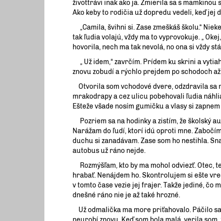
živottrávi inak ako ja. Zmierila sa s mamkinou 
Ako keby to rodičia už dopredu vedeli, keď jej 
„Camila, švihni si. Zase zmeškáš školu.“ Nie
tak ľudia volajú, vždy ma to vyprovokuje. „ Oke
hovorila, nech ma tak nevolá, no ona si vždy stá
„ Už idem,“ zavrčím. Prídem ku skrini a vytiah
znovu zobudí a rýchlo prejdem po schodoch až 
Otvorila som vchodové dvere, odzdravila sa n
mrakodrapy a cez ulicu pobehovali ľudia náhli
Ešteže všade nosím gumičku a vlasy si zapnem d
Pozriem sa na hodinky a zistím, že školský aut
Narážam do ľudí, ktorí idú oproti mne. Zabočím
duchu si zanadávam. Zase som ho nestihla. Sna
autobus už ráno nejde.
Rozmýšľam, kto by ma mohol odviezť. Otec, ten
hrabať. Nenájdem ho. Skontrolujem si ešte vre
v tomto čase vezie jej frajer. Takže jediné, čo 
dnešné ráno nie je až také hrozné.
Už odmalička ma more priťahovalo. Páčilo sa m
neurobí znovu. Keď som bola malá, verila som, 