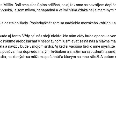
llie. Boli sme síce úplne odlišné, no aj tak sme sa navzájom doplňov
vysoká, ja som mĺkva, nenápadná a veľmi nízka.Vďaka nej a maminým 
ja cesta do školy. Poslednýkrát som sa nadýchla morského vzduchu a 
e aj tento. Vždy pri nás stojí niekto, kto nám vždy bude oporou a veri
 robíme alebo karhať v nesprávnom, usmievať sa na nás a hlavne mať 
a a navždy bude v mojom srdci. Aj keď si väčšina ľudí o mne myslí, že 
u, posúvam sa dopredu malými krôčikmi a snažím sa zabudnúť na smú
 ľudia, na ktorých sa môžem spoľahnúť a ktorým na mne záleží. A potom 