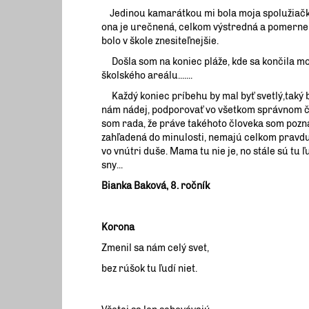
Jedinou kamarátkou mi bola moja spolužiačka Mi
ona je urečnená, celkom výstredná a pomerne 
bolo v škole znesiteľnejšie.
Došla som na koniec pláže, kde sa končila mo
školského areálu.......
Každý koniec príbehu by mal byť svetlý,taký bud
nám nádej, podporovať vo všetkom správnom čo
som rada, že práve takéhoto človeka som poznal
zahľadená do minulosti, nemajú celkom pravd
vo vnútri duše. Mama tu nie je, no stále sú tu
sny...
Bianka Baková, 8. ročník
Korona
Zmenil sa nám celý svet,
bez rúšok tu ľudí niet.