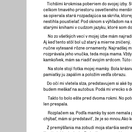
Tichšími krokmisa poberiem do svojej izby. St
celkom tmavého priestoru osvetleného menším 
sa opierala stará rozpadajúca sa skriňa, ktorej 
nestihla poustielať. Pod oknom s výhľadom na 
starými knihami v cudzom jazyku, ktoré som do
No zo všetkých vecí v mojej izbe mám najradše
Aj keď tento stôl bol už starý a mierne zničený
ručne vytesané rôzne ornamenty. Najradšej mám
rozprávala jeho vnučka, teda moja mama. Vždy 
kamkoľvek, mám sa riadiť svojím srdcom. Túto
Na stole stojí fotka mojej mamky. Bola krásn
pamiatky ju zapálim a položím vedľa obrazu.
Do očí mi vletela slza, predstavujem si aké by 
budem meškať na autobus. Podá mi vrecko s de
Takto to bolo ešte pred dvoma rokmi. No potom
len prespala.
Rozplačem sa. Podľa mamky by som nemala plak
chýbať, mám si predstaviť , že je so mnou.Ako k
Z premýšľania ma zobudí moja staršia sestra V