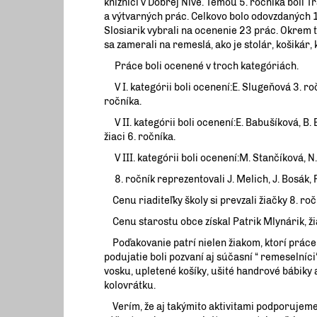
knižnici v Dobrej Nive. Témou 5. ročníka boli T
a výtvarných prác. Celkovo bolo odovzdaných 10
Slosiarik vybrali na ocenenie 23 prác. Okrem t
sa zamerali na remeslá, ako je stolár, košikár, k
Práce boli ocenené v troch kategóriách.
V I. kategórii boli ocenení:E. Slugeňová 3. ročn
ročníka.
V II. kategórii boli ocenení:E. Babušíková, B. B
žiaci 6. ročníka.
V III. kategórii boli ocenení:M. Stančíková, N. B
8. ročník reprezentovali J. Melich, J. Bosák, R
Cenu riaditeľky školy si prevzali žiačky 8. ro
Cenu starostu obce získal Patrik Mlynárik, žia
Poďakovanie patrí nielen žiakom, ktorí práce z
podujatie boli pozvaní aj súčasní “ remeselníci
vosku, upletené košíky, ušité handrové bábiky 
kolovrátku.
Verím, že aj takýmito aktivitami podporujeme 