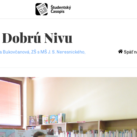
 Dobrú Nivu
a Bukovčanová, ZŠ s MŠ J. S. Neresnického,
Späť n