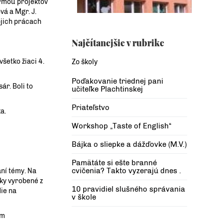
ormou projektov
vá a Mgr. J.
ojich prácach
Najčítanejšie v rubrike
všetko žiaci 4.
Zo školy
Poďakovanie triednej pani
ár. Boli to
učiteľke Plachtinskej
Priateľstvo
a.
Workshop „Taste of English“
Bájka o sliepke a dážďovke (M.V.)
Pamätáte si ešte branné
cvičenia? Takto vyzerajú dnes .
aní témy. Na
čky vyrobené z
10 pravidiel slušného správania
die na
v škole
ým