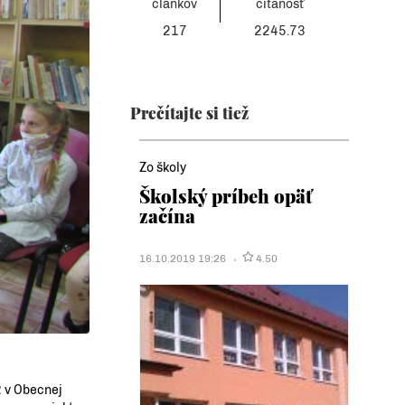
článkov
čítanosť
217
2245.73
Prečítajte si tiež
Zo školy
Školský príbeh opäť
začína
16.10.2019 19:26
4.50
2 v Obecnej