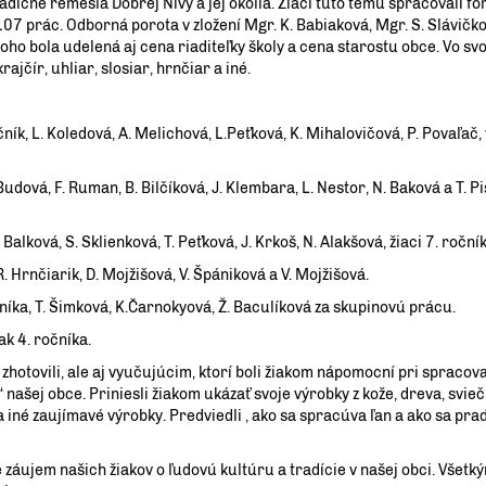
radičné remeslá Dobrej Nivy a jej okolia. Žiaci túto tému spracovali f
7 prác. Odborná porota v zložení Mgr. K. Babiaková, Mgr. S. Slávičko
oho bola udelená aj cena riaditeľky školy a cena starostu obce. Vo sv
rajčír, uhliar, slosiar, hrnčiar a iné.
ík, L. Koledová, A. Melichová, L.Peťková, K. Mihalovičová, P. Povaľač, 
udová, F. Ruman, B. Bilčíková, J. Klembara, L. Nestor, N. Baková a T. Pis
alková, S. Sklienková, T. Peťková, J. Krkoš, N. Alakšová, žiaci 7. ročník
. Hrnčiarik, D. Mojžišová, V. Špániková a V. Mojžišová.
čníka, T. Šimková, K.Čarnokyová, Ž. Baculíková za skupinovú prácu.
k 4. ročníka.
hotovili, ale aj vyučujúcim, ktorí boli žiakom nápomocní pri spracov
“ našej obce. Priniesli žiakom ukázať svoje výrobky z kože, dreva, svie
a iné zaujímavé výrobky. Predviedli , ako sa spracúva ľan a ako sa pra
záujem našich žiakov o ľudovú kultúru a tradície v našej obci. Všetk