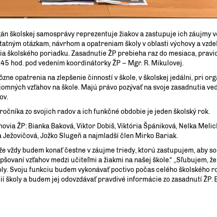
án školskej samosprávy reprezentuje žiakov a zastupuje ich záujmy v
dstatným otázkam, návrhom a opatreniam školy v oblasti výchovy a vzde
ia školského poriadku. Zasadnutie ŽP prebieha raz do mesiaca, pravi
:45 hod. pod vedením koordinátorky ŽP – Mgr. R. Mikulovej.
e opatrenia na zlepšenie činností v škole, v školskej jedálni, pri or
ájomných vzťahov na škole. Majú právo pozývať na svoje zasadnutia ved
ov.
ročníka zo svojich radov a ich funkčné obdobie je jeden školský rok.
ia ŽP: Bianka Baková, Viktor Dobiš, Viktória Špániková, Nelka Melic
 Ježovičová, Jožko Slugeň a najmladší člen Mirko Bariak.
vždy budem konať čestne v záujme triedy, ktorú zastupujem, aby s
pšovaní vzťahov medzi učiteľmi a žiakmi na našej škole.“ ,,Sľubujem, 
koly. Svoju funkciu budem vykonávať poctivo počas celého školského r
í školy a budem jej odovzdávať pravdivé informácie zo zasadnutí ŽP.