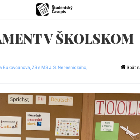
AMENT V ŠKOLSKOM
a Bukovčanová, ZŠ s MŠ J. S. Neresnického,
Späť n