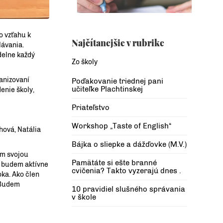
o vzťahu k
Najčítanejšie v rubrike
lávania.
delne každý
Zo školy
ganizovaní
Poďakovanie triednej pani
učiteľke Plachtinskej
enie školy,
Priateľstvo
Workshop „Taste of English“
hová, Natália
Bájka o sliepke a dážďovke (M.V.)
om svojou
Pamätáte si ešte branné
že budem aktívne
cvičenia? Takto vyzerajú dnes .
oka. Ako člen
 Budem
10 pravidiel slušného správania
v škole