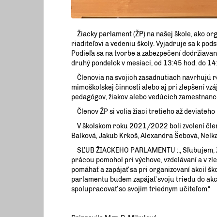
Žiacky parlament (ŽP) na našej škole, ako org
riaditeľovi a vedeniu školy. Vyjadruje sa k po
Podieľa sa na tvorbe a zabezpečení dodržiavan
druhý pondelok v mesiaci, od 13:45 hod. do 14
Členovia na svojich zasadnutiach navrhujú rôzn
mimoškolskej činnosti alebo aj pri zlepšení vz
pedagógov, žiakov alebo vedúcich zamestnanc
Členov ŽP si volia žiaci tretieho až deviateho 
V školskom roku 2021/2022 boli zvolení členov
Balková, Jakub Krkoš, Alexandra Šebová, Nelka
SĽUB ŽIACKEHO PARLAMENTU :,, Sľubujem, že 
prácou pomohol pri výchove, vzdelávaní a v zle
pomáhať a zapájať sa pri organizovaní akcií š
parlamentu budem zapájať svoju triedu do akci
spolupracovať so svojim triednym učiteľom.“