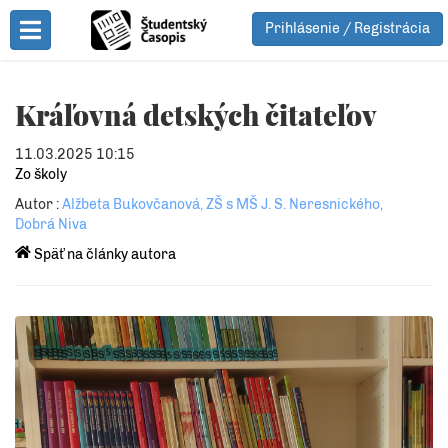
Prihlásenie / Registrácia
Toggle Menu
Kráľovná detských čitateľov
11.03.2025 10:15
Zo školy
Autor :
Alžbeta Bukovčanová, ZŠ s MŠ J. S. Neresnického,
Dobrá Niva
Späť na články autora