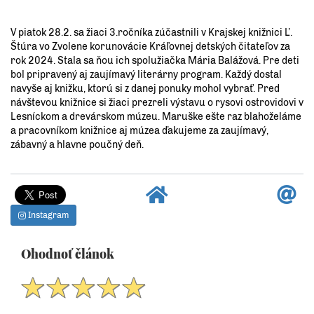
V piatok 28.2. sa žiaci 3.ročníka zúčastnili v Krajskej knižnici Ľ.
Štúra vo Zvolene korunovácie Kráľovnej detských čitateľov za
rok 2024. Stala sa ňou ich spolužiačka Mária Balážová. Pre deti
bol pripravený aj zaujímavý literárny program. Každý dostal
navyše aj knižku, ktorú si z danej ponuky mohol vybrať. Pred
návštevou knižnice si žiaci prezreli výstavu o rysovi ostrovidovi v
Lesníckom a drevárskom múzeu. Maruške ešte raz blahoželáme
a pracovníkom knižnice aj múzea ďakujeme za zaujímavý,
zábavný a hlavne poučný deň.
Instagram
Ohodnoť článok