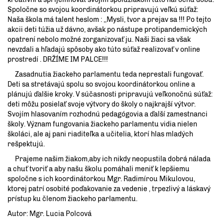
Spoločne so svojou koordinátorkou pripravujú veľkú súťaž:
Naša škola má talent heslom : ,,Mysli, tvor a prejav sa !!! Po tejto
akcii deti túžia už dávno, avšak po nástupe protipandemických
opatrení nebolo možné zorganizovať ju. Naši žiaci sa však
nevzdali a hľadajú spôsoby ako túto súťaž realizovať v online
prostredí . DRŽÍME IM PALCE!!!
Zasadnutia žiackeho parlamentu teda neprestali fungovať.
Deti sa stretávajú spolu so svojou koordinátorkou online a
plánujú ďalšie kroky. V súčasnosti pripravujú veľkonočnú súťaž:
deti môžu posielať svoje výtvory do školy o najkrajší výtvor.
Svojím hlasovaním rozhodnú pedagógovia a ďalší zamestnanci
školy. Význam fungovania žiackeho parlamentu vidia nielen
školáci, ale aj pani riaditeľka a učitelia, ktorí hlas mladých
rešpektujú.
Prajeme našim žiakom,aby ich nikdy neopustila dobrá nálada
a chuť tvoriť a aby našu školu pomáhali meniť k lepšiemu
spoločne s ich koordinátorkou Mgr. Radimírou Mikulovou,
ktorej patrí osobité poďakovanie za vedenie , trpezlivý a láskavý
prístup ku členom žiackeho parlamentu.
Autor: Mgr. Lucia Polcová