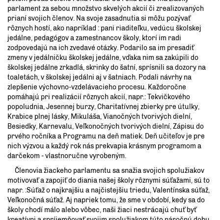
parlament za sebou množstvo skvelých akcií či zrealizovaných
prianí svojich členov. Na svoje zasadnutia si môžu pozývať
rôznych hostí, ako napríklad : pani riaditeľku, vedúcu školskej
jedálne, pedagógov a zamestnancov školy, ktorí im radi
zodpovedajú na ich zvedavé otázky. Podarilo sa im presadiť
zmeny v jedálničku školskej jedálne, vďaka nim sa zakúpili do
školskej jedálne zrkadlá, skrinky do šatní, sprísnili sa dozory na
toaletách, v školskej jedálni aj v šatniach. Podali návrhy na
zlepšenie výchovno-vzdelávacieho procesu. Každoročne
pomáhajú pri realizácií rôznych akcií, napr.: Tekvičkového
popoludnia, Jesennej burzy, Charitatívnej zbierky pre útulky,
Krabice plnej lásky, Mikuláša, Vianočných tvorivých dielní,
Besiedky, Karnevalu, Veľkonočných tvorivých dielní, Zápisu do
prvého ročníka a Programu na deň matiek. Deň učiteľov je pre
nich výzvou a každý rok nás prekvapia krásnym programom a
darčekom - vlastnoručne vyrobeným.
Členovia žiackeho parlamentu sa snažia svojich spolužiakov
motivovať a zapojiť do diania našej školy rôznymi súťažami, sú to
napr. :Súťaž o najkrajšiu a najčistejšiu triedu, Valentínska súťaž,
Veľkonočná súťaž. Aj napriek tomu, že sme v období, kedy sa do
školy chodí málo alebo vôbec, naši žiaci nestrácajú chuť byť
kreatívni a spríjemňovať svojim spolužiakom túto náročnú dobu.