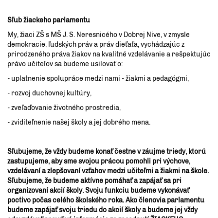
Sľub žiackeho parlamentu
My, žiaci ZŠ s MŠ J. S. Neresnicého v Dobrej Nive, v zmysle
demokracie, ľudských práv a práv dieťaťa, vychádzajúc z
prirodzeného práva žiakov na kvalitné vzdelávanie a rešpektujúc
právo učiteľov sa budeme usilovať o:
- uplatnenie spolupráce medzi nami - žiakmi a pedagógmi,
- rozvoj duchovnej kultúry,
- zveľaďovanie životného prostredia,
- zviditeľnenie našej školy a jej dobrého mena.
Sľubujeme, že vždy budeme konať čestne v záujme triedy, ktorú
zastupujeme, aby sme svojou prácou pomohli pri výchove,
vzdelávaní a zlepšovaní vzťahov medzi učiteľmi a žiakmi na škole.
Sľubujeme, že budeme aktívne pomáhať a zapájať sa pri
organizovaní akcií školy. Svoju funkciu budeme vykonávať
poctivo počas celého školského roka. Ako členovia parlamentu
budeme zapájať svoju triedu do akcií školy a budeme jej vždy