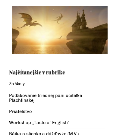
Najčítanejšie v rubrike
Zo školy
Poďakovanie triednej pani učiteľke
Plachtinskej
Priateľstvo
Workshop „Taste of English“
Bájka o sliepke a dážďovke (M.V.)