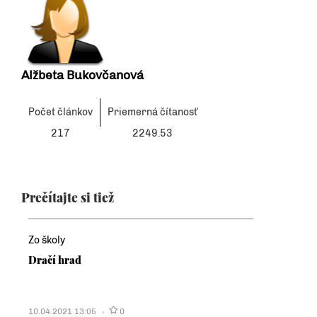
Alžbeta Bukovčanová
Počet článkov
Priemerná čítanosť
217
2249.53
Prečítajte si tiež
Zo školy
Dračí hrad
10.04.2021 13:05
0