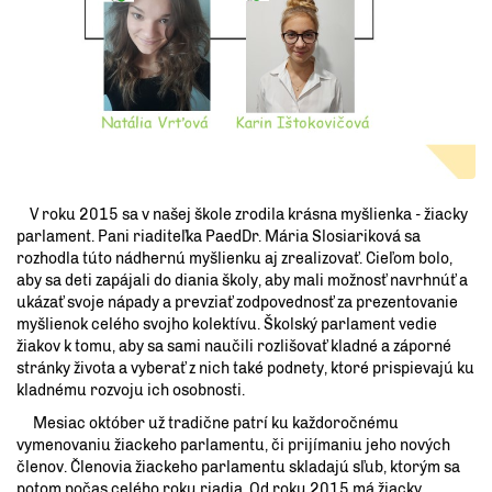
V roku 2015 sa v našej škole zrodila krásna myšlienka - žiacky
parlament. Pani riaditeľka PaedDr. Mária Slosiariková sa
rozhodla túto nádhernú myšlienku aj zrealizovať. Cieľom bolo,
aby sa deti zapájali do diania školy, aby mali možnosť navrhnúť a
ukázať svoje nápady a prevziať zodpovednosť za prezentovanie
myšlienok celého svojho kolektívu. Školský parlament vedie
žiakov k tomu, aby sa sami naučili rozlišovať kladné a záporné
stránky života a vyberať z nich také podnety, ktoré prispievajú ku
kladnému rozvoju ich osobnosti.
Mesiac október už tradične patrí ku každoročnému
vymenovaniu žiackeho parlamentu, či prijímaniu jeho nových
členov. Členovia žiackeho parlamentu skladajú sľub, ktorým sa
potom počas celého roku riadia. Od roku 2015 má žiacky