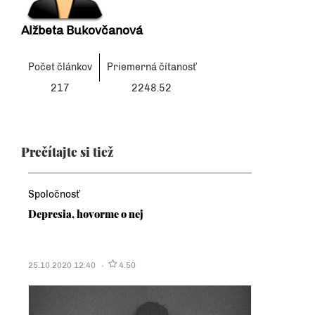
Alžbeta Bukovčanová
Počet článkov
Priemerná čítanosť
217
2248.52
Prečítajte si tiež
Spoločnosť
Depresia, hovorme o nej
25.10.2020 12:40
4.50