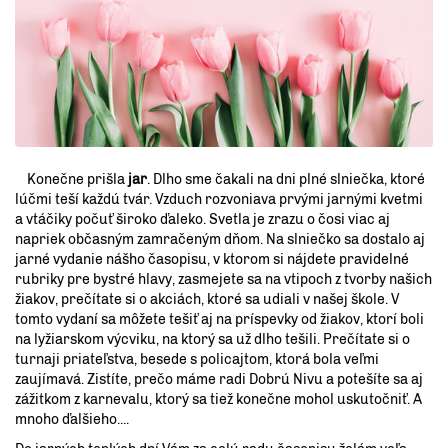
Konečne prišla
jar
. Dlho sme čakali na dni plné slniečka, ktoré
lúčmi teší každú tvár. Vzduch rozvoniava prvými jarnými kvetmi
a vtáčiky počuť široko ďaleko. Svetla je zrazu o čosi viac aj
napriek občasným zamračeným dňom. Na slniečko sa dostalo aj
jarné vydanie nášho časopisu, v ktorom si nájdete pravidelné
rubriky pre bystré hlavy, zasmejete sa na vtipoch z tvorby našich
žiakov, prečítate si o akciách, ktoré sa udiali v našej škole. V
tomto vydaní sa môžete tešiť aj na príspevky od žiakov, ktorí boli
na lyžiarskom výcviku, na ktorý sa už dlho tešili. Prečítate si o
turnaji priateľstva, besede s policajtom, ktorá bola veľmi
zaujímavá. Zistíte, prečo máme radi Dobrú Nivu a potešíte sa aj
zážitkom z karnevalu, ktorý sa tiež konečne mohol uskutočniť. A
mnoho ďalšieho....