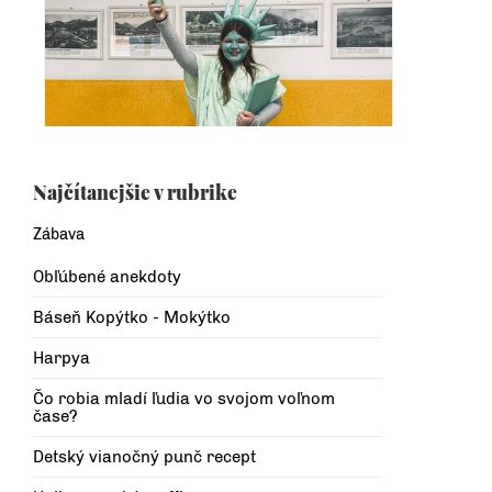
Najčítanejšie v rubrike
Zábava
Obľúbené anekdoty
Báseň Kopýtko - Mokýtko
Harpya
Čo robia mladí ľudia vo svojom voľnom
čase?
Detský vianočný punč recept