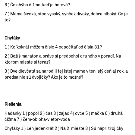
6 ) Čo chýba čižme, keď je hotová?
7 ) Mama široká, otec vysoký, synček divoký, dcéra hlboká. Čo je
to?
Chytáky
1 ) Koľkokrát môžem číslo 4 odpočítať od čísla 81?
2 ) Bežíš maratón a práve si predbehol druhého v poradí. Na
ktorom mieste si teraz?
3 ) Dve dievčatá sa narodili tej istej mame v ten istý deň aj rok, a
predsa nie sú dvojičky? Ako je to možné?
Riešenia:
Hádanky 1 ) popol 2 ) čas 3 ) zajac 4) ovce 5 ) mačka 6 ) druhá
čižma 7 ) Zem-obloha-vietor-voda
Chytáky 1 ) Len jedenkrát 2 ) Na 2. mieste 3 ) Sú napr. trojičky