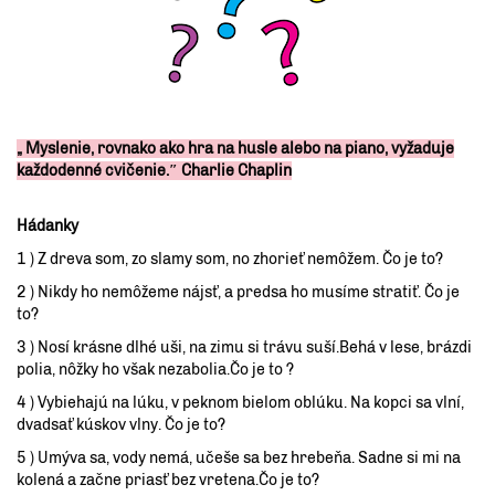
„ Myslenie, rovnako ako hra na husle alebo na piano, vyžaduje
každodenné cvičenie.″ Charlie Chaplin
Hádanky
1 ) Z dreva som, zo slamy som, no zhorieť nemôžem. Čo je to?
2 ) Nikdy ho nemôžeme nájsť, a predsa ho musíme stratiť. Čo je
to?
3 ) Nosí krásne dlhé uši, na zimu si trávu suší.Behá v lese, brázdi
polia, nôžky ho však nezabolia.Čo je to ?
4 ) Vybiehajú na lúku, v peknom bielom oblúku. Na kopci sa vlní,
dvadsať kúskov vlny. Čo je to?
5 ) Umýva sa, vody nemá, učeše sa bez hrebeňa. Sadne si mi na
kolená a začne priasť bez vretena.Čo je to?