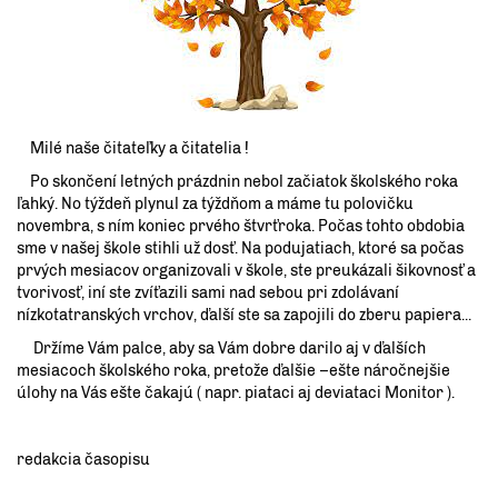
Milé naše čitateľky a čitatelia !
Po skončení letných prázdnin nebol začiatok školského roka
ľahký. No týždeň plynul za týždňom a máme tu polovičku
novembra, s ním koniec prvého štvrťroka. Počas tohto obdobia
sme v našej škole stihli už dosť. Na podujatiach, ktoré sa počas
prvých mesiacov organizovali v škole, ste preukázali šikovnosť a
tvorivosť, iní ste zvíťazili sami nad sebou pri zdolávaní
nízkotatranských vrchov, ďalší ste sa zapojili do zberu papiera...
Držíme Vám palce, aby sa Vám dobre darilo aj v ďalších
mesiacoch školského roka, pretože ďalšie –ešte náročnejšie
úlohy na Vás ešte čakajú ( napr. piataci aj deviataci Monitor ).
redakcia časopisu