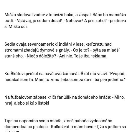
Miško sledoval večer v televízii hokej a zaspal. Ráno ho mamička
budí: - Vstávaj, je sedem desať! - Nehovor! A pre koho? - pretiera
si Miško oči.
Sedia dvaja severoamerickí Indiáni v lese, keď zrazu nad
stromami zbadajú dymové signály. - Čo je to? - pýta sa mladší
staršieho. - Niečo dôležité? - Ani nie. To je iba reklama.
Ku Škótovi prišiel na návštevu kamarát. Škót mu vraví: "Prepáč,
nečakal som ťa. Mám tu zimu, lebo som zakúril iba pre jedného."
Na futbalovom zápase kričí fanúšik na domáceho hráča: - Miro,
hraj, alebo si kúp lístok!
Tigrica napomína svoje mláďa, ktoré naháňa vydeseného
domorodca po pralese:- Koľkokrát ti mám hovoriť, že s jedlom sa