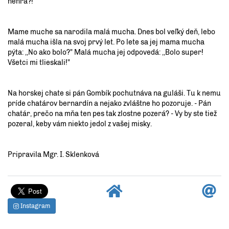
nehrá?!
Mame muche sa narodila malá mucha. Dnes bol veľký deň, lebo
malá mucha išla na svoj prvý let. Po lete sa jej mama mucha
pýta: ,,No ako bolo?" Malá mucha jej odpovedá: ,,Bolo super!
Všetci mi tlieskali!"
Na horskej chate si pán Gombík pochutnáva na guláši. Tu k nemu
príde chatárov bernardín a nejako zvláštne ho pozoruje. - Pán
chatár, prečo na mňa ten pes tak zlostne pozerá? - Vy by ste tiež
pozeral, keby vám niekto jedol z vašej misky.
Pripravila Mgr. I. Sklenková
Instagram