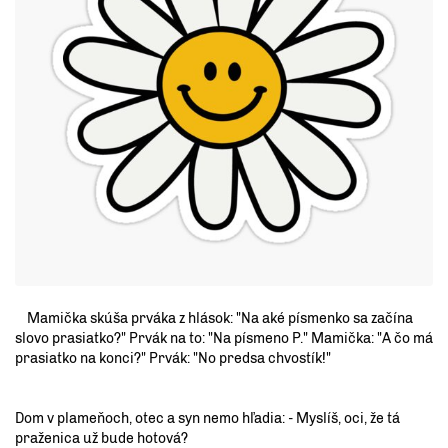
Mamička skúša prváka z hlások: "Na aké písmenko sa začína
slovo prasiatko?" Prvák na to: "Na písmeno P." Mamička: "A čo má
prasiatko na konci?" Prvák: "No predsa chvostík!"
Dom v plameňoch, otec a syn nemo hľadia: - Myslíš, oci, že tá
praženica už bude hotová?