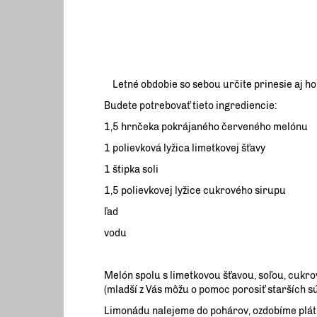
Letné obdobie so sebou určite prinesie aj ho
Budete potrebovať tieto ingrediencie:
1,5 hrnčeka pokrájaného červeného melónu
1 polievková lyžica limetkovej šťavy
1 štipka soli
1,5 polievkovej lyžice cukrového sirupu
ľad
vodu
Melón spolu s limetkovou šťavou, soľou, cukr
(mladší z Vás môžu o pomoc porosiť starších s
Limonádu nalejeme do pohárov, ozdobíme plát