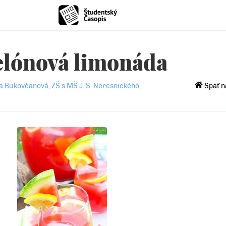
elónová limonáda
a Bukovčanová, ZŠ s MŠ J. S. Neresnického,
Späť n