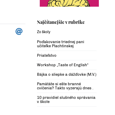
Najčítanejšie v rubrike
Zo školy
Poďakovanie triednej pani
učiteľke Plachtinskej
Priateľstvo
Workshop „Taste of English“
Bájka o sliepke a dážďovke (M.V.)
Pamätáte si ešte branné
cvičenia? Takto vyzerajú dnes .
10 pravidiel slušného správania
v škole