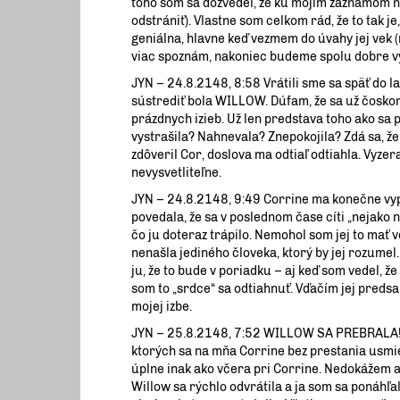
toho som sa dozvedel, že ku mojim záznamom n
odstrániť). Vlastne som celkom rád, že to tak 
geniálna, hlavne keď vezmem do úvahy jej vek (m
viac spoznám, nakoniec budeme spolu dobre v
JYN – 24.8.2148, 8:58 Vrátili sme sa späť do la
sústrediť bola WILLOW. Dúfam, že sa už čoskor
prázdnych izieb. Už len predstava toho ako sa 
vystrašila? Nahnevala? Znepokojila? Zdá sa, ž
zdôveril Cor, doslova ma odtiaľ odtiahla. Vyz
nevysvetliteľne.
JYN – 24.8.2148, 9:49 Corrine ma konečne vypus
povedala, že sa v poslednom čase cíti „nejako 
čo ju doteraz trápilo. Nemohol som jej to mať 
nenašla jediného človeka, ktorý by jej rozumel.
ju, že to bude v poriadku – aj keď som vedel, ž
som to „srdce“ sa odtiahnuť. Vďačím jej predsa 
mojej izbe.
JYN – 25.8.2148, 7:52 WILLOW SA PREBRALA!! (V
ktorých sa na mňa Corrine bez prestania usmiev
úplne inak ako včera pri Corrine. Nedokážem ani 
Willow sa rýchlo odvrátila a ja som sa ponáhľal