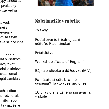
typy a nedá sa
a prakticky
, že keď ju
Najčítanejšie v rubrike
sa vedel
nej z
Zo školy
 neviem –
om sa s tým
Poďakovanie triednej pani
ráva sa pre mňa
učiteľke Plachtinskej
Priateľstvo
lnila sa a
vať o všetkom,
Workshop „Taste of English“
svoj život
del, a uisťoval
Bájka o sliepke a dážďovke (M.V.)
ávať, nemal
opäť zamkla v
Pamätáte si ešte branné
cvičenia? Takto vyzerajú dnes .
ách, počas
10 pravidiel slušného správania
nervózne, ale
v škole
hvíľu, lebo
a tak nadšene