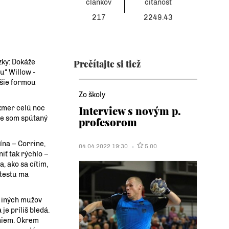
článkov
čítanosť
217
2249.43
zky: Dokáže
Prečítajte si tiež
u“ Willow -
pšie formou
Zo školy
akmer celú noc
Interview s novým p.
 že som spútaný
profesorom
ína – Corrine,
04.04.2022 19:30
5.00
iť tak rýchlo –
, ako sa cítim,
 testu ma
, iných mužov
je príliš bledá.
umiem. Okrem