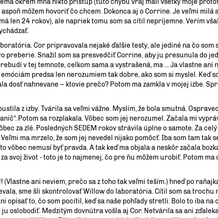
emá okrem mňa nikto prístup (túto chybu vraj mali všetky moje proto
je, aspoň môžem hovoriť čo chcem. Dokonca aj o Corrine. Je veľmi milá 
á len 24 rokov), ale napriek tomu som sa cítil nepríjemne. Verím však 
ychádzať.
boratória. Cor pripravovala nejaké ďalšie testy, ale jediné na čo som 
o preberie. Snažil som sa presvedčiť Corrine, aby ju presunula do jed
prebudí v tej temnote, celkom sama a vystrašená, ma ... Ja vlastne ani
e emóciám predsa len nerozumiem tak dobre, ako som si myslel. Keď s
erala dosť nahnevane – ktovie prečo? Potom ma zamkla v mojej izbe. Sp
tila z izby. Tvárila sa veľmi vážne. Myslím, že bola smutná. Ospraved
nanič“. Potom sa rozplakala. Vôbec som jej nerozumel. Začala mi vyprá
vôbec za zlé. Posledných SEDEM rokov strávila úplne o samote. Za celý 
 Veľmi ma mrzelo, že som jej nevedel nijako pomôcť. Iba som tam tak se
e to vôbec nemusí byť pravda. A tak keď ma objala a neskôr začala bozk
za svoj život - toto je to najmenej, čo pre ňu môžem urobiť. Potom ma 
lastne ani neviem, prečo sa z toho tak veľmi teším.) hneď po raňajk
ala, sme šli skontrolovať Willow do laboratória. Cítil som sa trochu 
opísať to, čo som pocítil, keď sa naše pohľady stretli. Bolo to iba na c
 ju oslobodiť. Medzitým dovnútra vošla aj Cor. Netvárila sa ani zďalek