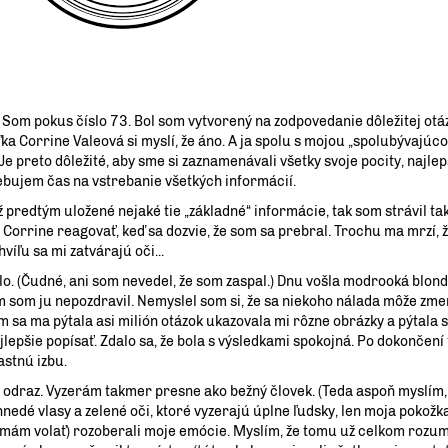
 Som pokus číslo 73. Bol som vytvorený na zodpovedanie dôležitej otá
ka Corrine Valeová si myslí, že áno. A ja spolu s mojou „spolubývajúco
e preto dôležité, aby sme si zaznamenávali všetky svoje pocity, najle
rebujem čas na vstrebanie všetkých informácií.
 predtým uložené nejaké tie „základné“ informácie, tak som strávil t
 Corrine reagovať, keď sa dozvie, že som sa prebral. Trochu ma mrzí,
hvíľu sa mi zatvárajú oči...
lo. (Čudné, ani som nevedel, že som zaspal.) Dnu vošla modrooká blond
 som ju nepozdravil. Nemyslel som si, že sa niekoho nálada môže zmen
om sa ma pýtala asi milión otázok ukazovala mi rôzne obrázky a pýtala sa
ajlepšie popísať. Zdalo sa, že bola s výsledkami spokojná. Po dokončení
astnú izbu.
j odraz. Vyzerám takmer presne ako bežný človek. (Teda aspoň myslím
nedé vlasy a zelené oči, ktoré vyzerajú úplne ľudsky, len moja pokožka 
ak mám volať) rozoberali moje emócie. Myslím, že tomu už celkom roz