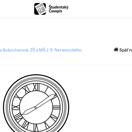
a Bukovčanová, ZŠ s MŠ J. S. Neresnického,
Späť n