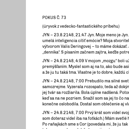
POKUS Č. 73
(úryvok z vedecko-fantastického príbehu)
JYN – 23.8.2148, 21:47 Jyn. Moje meno je Jyn.
umelá inteligencia cítiť emócie? Moja stvoriteľ
výtvorom Valis Deringovej – to máme dokázať. J
„denníka“. S písaním začnem zajtra, keďže pot
JYN – 24.8.2148, 4:09 V mojom „mozgu“ boli už
premýšľaním. Myslel som aj na to, ako bude asi
a že ju tu taká tma. Vlastne je to dobre, každú c
JYN – 24.8.2148, 7:00 Prebudilo ma silné svet
samozrejme. Vyzerala rozospato, teda až dokým
jej tvár sa rozžiarila. Bola úplne nadšená. Pot
keď sa na ne pozriem. Snažil som sa jej to čo n
konečne oslobodila. Dostal som oblečenie aj vl
JYN – 24.8.2148, 7:00 Prvý krát som videl svo
som doteraz videl iba na fotkách.) Mám svetlé h
Po raňajkách sme s Cor (povedala mi, že ju t