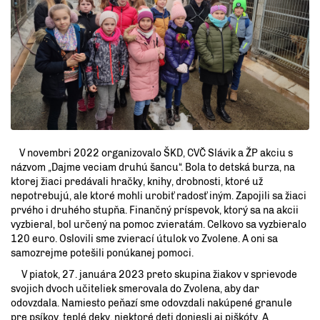
V novembri 2022 organizovalo ŠKD, CVČ Slávik a ŽP akciu s
názvom „Dajme veciam druhú šancu“. Bola to detská burza, na
ktorej žiaci predávali hračky, knihy, drobnosti, ktoré už
nepotrebujú, ale ktoré mohli urobiť radosť iným. Zapojili sa žiaci
prvého i druhého stupňa. Finančný príspevok, ktorý sa na akcii
vyzbieral, bol určený na pomoc zvieratám. Celkovo sa vyzbieralo
120 euro. Oslovili sme zvierací útulok vo Zvolene. A oni sa
samozrejme potešili ponúkanej pomoci.
V piatok, 27. januára 2023 preto skupina žiakov v sprievode
svojich dvoch učiteliek smerovala do Zvolena, aby dar
odovzdala. Namiesto peňazí sme odovzdali nakúpené granule
pre psíkov, teplé deky, niektoré deti doniesli aj piškóty. A