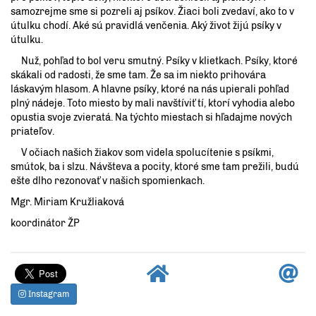
samozrejme sme si pozreli aj psíkov. Žiaci boli zvedaví, ako to v
útulku chodí. Aké sú pravidlá venčenia. Aký život žijú psíky v
útulku.
Nuž, pohľad to bol veru smutný. Psíky v klietkach. Psíky, ktoré
skákali od radosti, že sme tam. Že sa im niekto prihovára
láskavým hlasom. A hlavne psíky, ktoré na nás upierali pohľad
plný nádeje. Toto miesto by mali navštíviť tí, ktorí vyhodia alebo
opustia svoje zvieratá. Na týchto miestach si hľadajme nových
priateľov.
V očiach našich žiakov som videla spolucítenie s psíkmi,
smútok, ba i slzu. Návšteva a pocity, ktoré sme tam prežili, budú
ešte dlho rezonovať v našich spomienkach.
Mgr. Miriam Kružliaková
koordinátor ŽP
Instagram