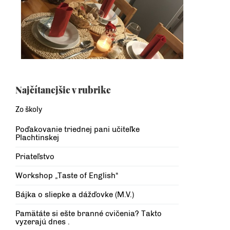
Najčítanejšie v rubrike
Zo školy
Poďakovanie triednej pani učiteľke
Plachtinskej
Priateľstvo
Workshop „Taste of English“
Bájka o sliepke a dážďovke (M.V.)
Pamätáte si ešte branné cvičenia? Takto
vyzerajú dnes .