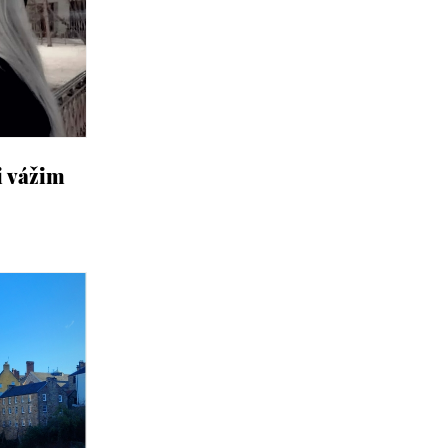
i vážim