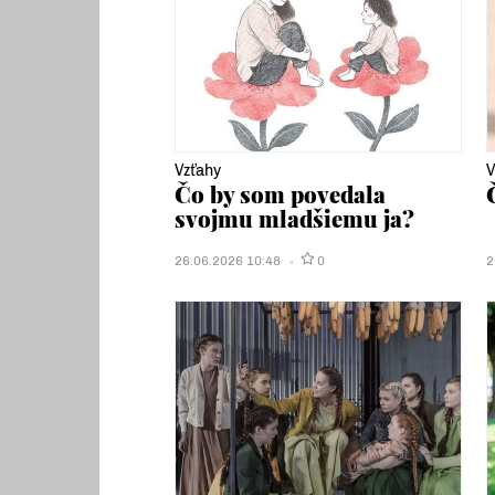
Vzťahy
V
Čo by som povedala
svojmu mladšiemu ja?
26.06.2026 10:48
0
2