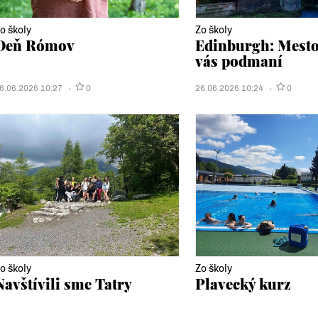
o školy
Zo školy
Deň Rómov
Edinburgh: Mesto,
vás podmaní
6.06.2026 10:27
0
26.06.2026 10:24
0
o školy
Zo školy
Navštívili sme Tatry
Plavecký kurz