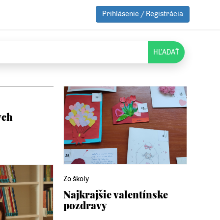
Prihlásenie / Registrácia
HĽADAŤ
ých
Zo školy
Najkrajšie valentínske
pozdravy