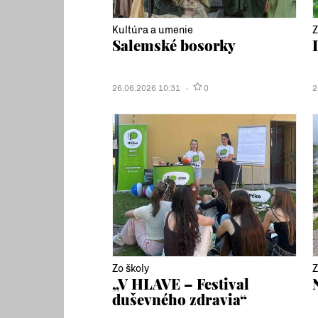
Kultúra a umenie
Z
Salemské bosorky
26.06.2026 10:31
0
2
Zo školy
Z
„V HLAVE – Festival
duševného zdravia“