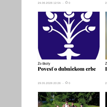
24.06.2026 12:54
0
2
Zo školy
Z
Povesť o dubnickom erbe
29.05.2026 20:26
0
2