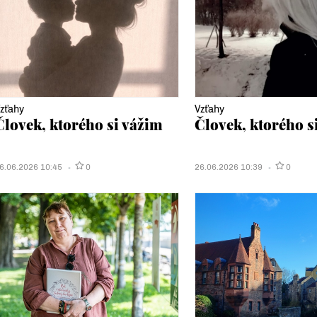
zťahy
Vzťahy
Človek, ktorého si vážim
Človek, ktorého s
6.06.2026 10:45
0
26.06.2026 10:39
0