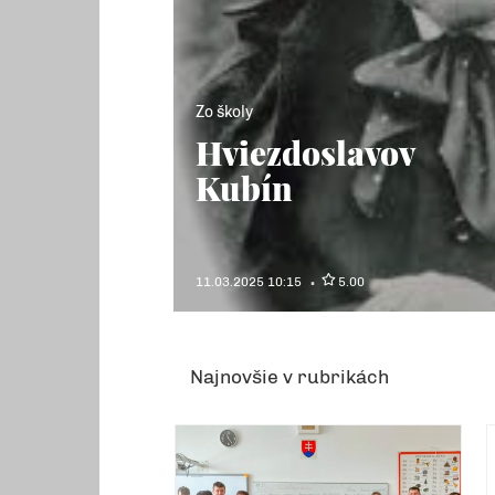
Zo školy
Hviezdoslavov
Kubín
11.03.2025 10:15
5.00
Najnovšie v rubrikách