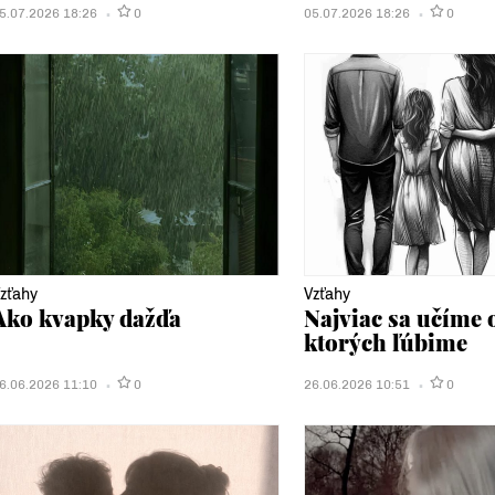
5.07.2026 18:26
0
05.07.2026 18:26
0
zťahy
Vzťahy
Ako kvapky dažďa
Najviac sa učíme 
ktorých ľúbime
6.06.2026 11:10
0
26.06.2026 10:51
0