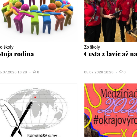
o školy
Zo školy
Moja rodina
Cesta z lavíc až n
5.07.2026 18:26
0
05.07.2026 18:26
0