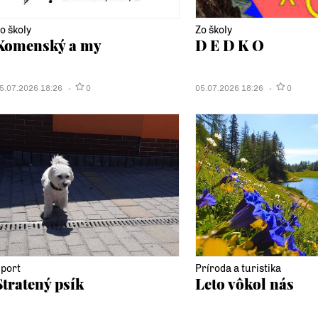
o školy
Zo školy
Komenský a my
D E D K O
5.07.2026 18:26
0
05.07.2026 18:26
0
port
Príroda a turistika
Stratený psík
Leto vôkol nás