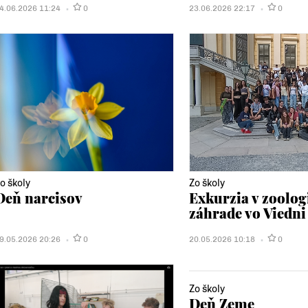
4.06.2026 11:24
0
23.06.2026 22:17
0
o školy
Zo školy
Deň narcisov
Exkurzia v zoolog
záhrade vo Viedni
9.05.2026 20:26
0
20.05.2026 10:18
0
Zo školy
Deň Zeme