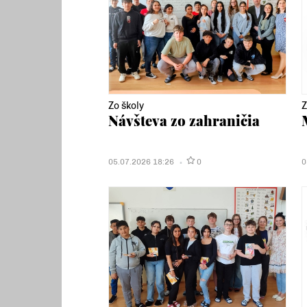
Zo školy
Z
Návšteva zo zahraničia
05.07.2026 18:26
0
0