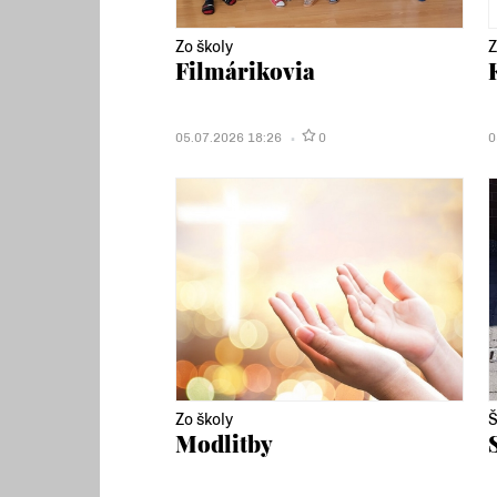
Zo školy
Z
Filmárikovia
05.07.2026 18:26
0
0
Zo školy
Š
Modlitby