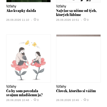
Vzťahy
Vzťahy
Ako kvapky dažďa
Najviac sa učíme od tých,
ktorých ľúbime
26.06.2026 11:10
0
26.06.2026 10:51
0
Vzťahy
Vzťahy
Čo by som povedala
Človek, ktorého si vážim
svojmu mladšiemu ja?
26.06.2026 10:48
0
26.06.2026 10:45
0