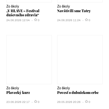
Zo školy
Zo školy
„V HLAVE – Festival
Navštívili sme Tatry
duševného zdravia“
24.06.2026 12:54
0
24.06.2026 11:24
0
Zo školy
Zo školy
Plavecký kurz
Povesť o dubnickom erbe
23.06.2026 22:17
0
29.05.2026 20:26
0