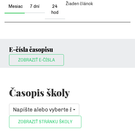
Žiaden článok
Mesiac
7 dní
24
hod
E-čísla časopisu
ZOBRAZIŤ E-ČÍSLA
Časopis školy
Napíšte alebo vyberte školu, ktorá vás zaujíma