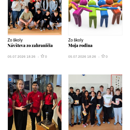
Zo školy
Zo školy
Návšteva zo zahraničia
Moja rodina
05.07.2026 18:26
0
05.07.2026 18:26
0