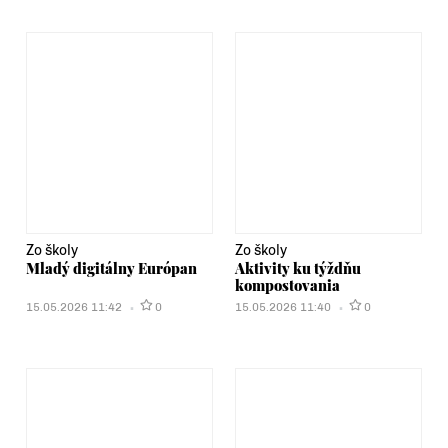
Zo školy
Zo školy
Mladý digitálny Európan
Aktivity ku týždňu
kompostovania
15.05.2026 11:42
0
15.05.2026 11:40
0