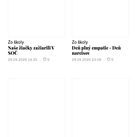
Zo školy
Zo školy
Naše žiačky zažiarili V
Deň plný empatie - Deň
SOČ
narcisov
29.04.2026 14:25
0
28.04.2026 23:09
0