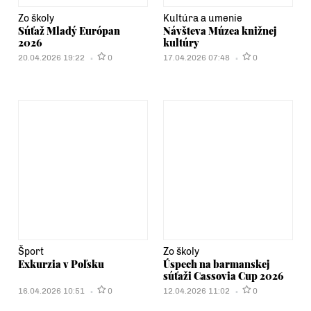
Zo školy
Kultúra a umenie
Súťaž Mladý Európan
Návšteva Múzea knižnej
2026
kultúry
20.04.2026 19:22
0
17.04.2026 07:48
0
Šport
Zo školy
Exkurzia v Poľsku
Úspech na barmanskej
súťaži Cassovia Cup 2026
16.04.2026 10:51
0
12.04.2026 11:02
0