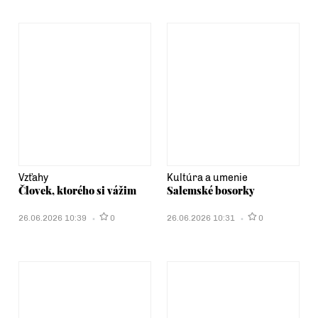
Vzťahy
Kultúra a umenie
Človek, ktorého si vážim
Salemské bosorky
26.06.2026 10:39
0
26.06.2026 10:31
0