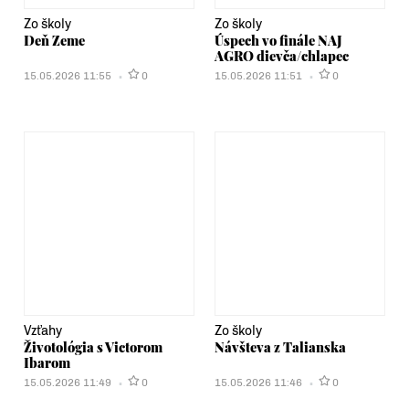
Zo školy
Zo školy
Deň Zeme
Úspech vo finále NAJ
AGRO dievča/chlapec
15.05.2026 11:55
0
15.05.2026 11:51
0
Vzťahy
Zo školy
Životológia s Victorom
Návšteva z Talianska
Ibarom
15.05.2026 11:49
0
15.05.2026 11:46
0