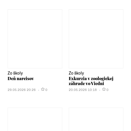
Zo školy
Zo školy
Deň narcisov
Exkurzia v zoologickej
záhrade vo Viedni
29.05.2026 20:26
0
20.05.2026 10:18
0