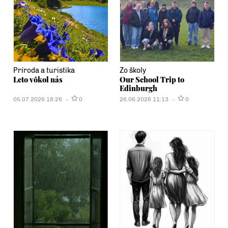
Príroda a turistika
Zo školy
Leto vôkol nás
Our School Trip to
Edinburgh
05.07.2026 18:26
0
26.06.2026 11:13
0