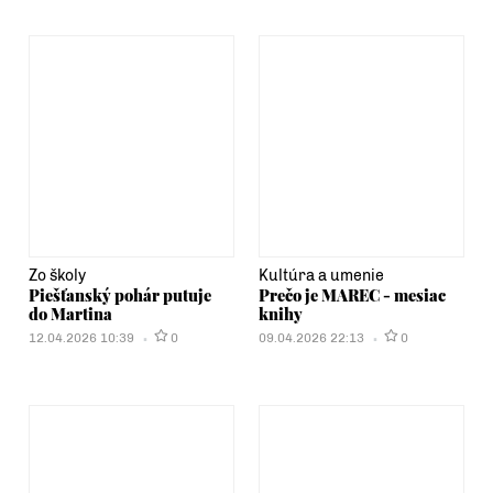
Zo školy
Kultúra a umenie
Piešťanský pohár putuje
Prečo je MAREC - mesiac
do Martina
knihy
12.04.2026 10:39
0
09.04.2026 22:13
0