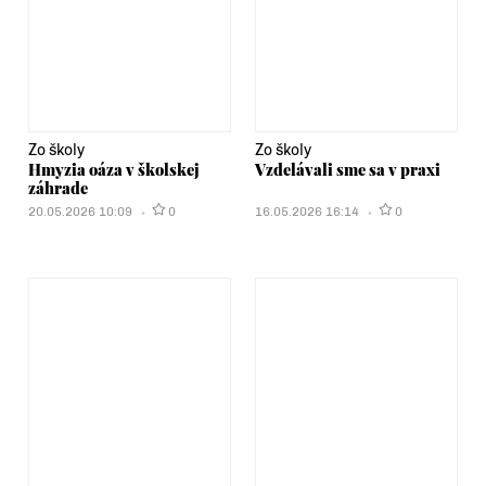
Zo školy
Zo školy
Hmyzia oáza v školskej
Vzdelávali sme sa v praxi
záhrade
20.05.2026 10:09
0
16.05.2026 16:14
0