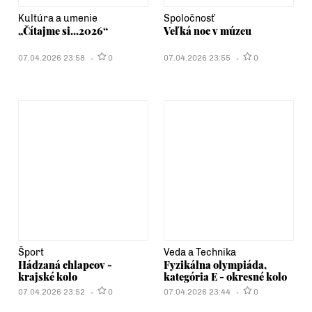
Kultúra a umenie
Spoločnosť
„Čítajme si...2026“
Veľká noc v múzeu
07.04.2026 23:58
0
07.04.2026 23:55
0
Šport
Veda a Technika
Hádzaná chlapcov -
Fyzikálna olympiáda,
krajské kolo
kategória E - okresné kolo
07.04.2026 23:52
0
07.04.2026 23:44
0