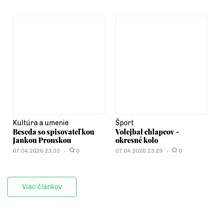
Kultúra a umenie
Šport
Beseda so spisovateľkou
Volejbal chlapcov -
Jankou Pronskou
okresné kolo
07.04.2026 23:33
0
07.04.2026 23:29
0
Viac článkov