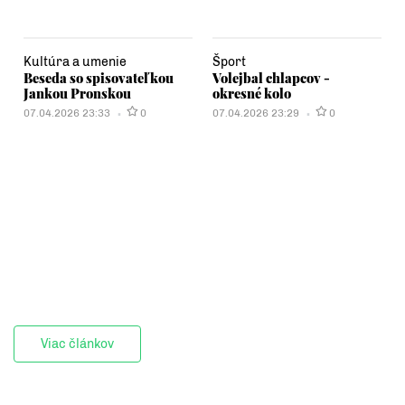
Kultúra a umenie
Šport
Beseda so spisovateľkou
Volejbal chlapcov -
Jankou Pronskou
okresné kolo
07.04.2026 23:33
0
07.04.2026 23:29
0
Viac článkov