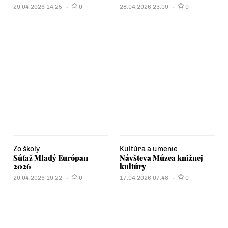
29.04.2026 14:25
0
28.04.2026 23:09
0
Zo školy
Kultúra a umenie
Súťaž Mladý Európan
Návšteva Múzea knižnej
2026
kultúry
20.04.2026 19:22
0
17.04.2026 07:48
0