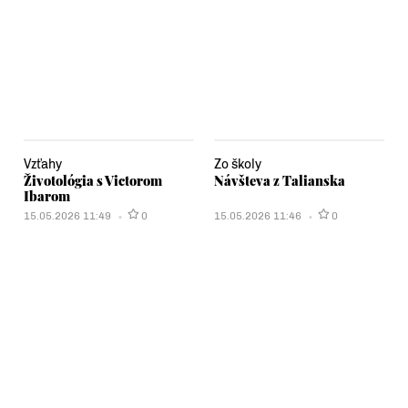
Vzťahy
Zo školy
Životológia s Victorom
Návšteva z Talianska
Ibarom
15.05.2026 11:49
0
15.05.2026 11:46
0