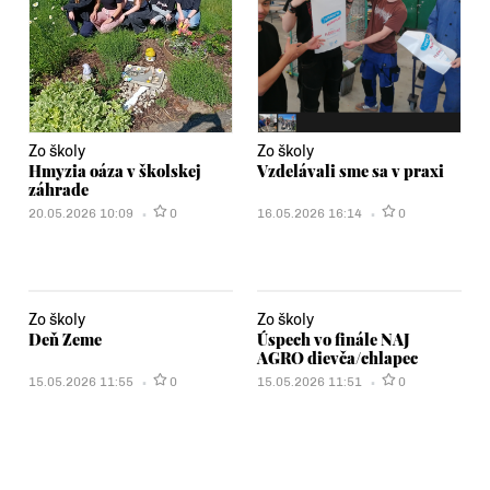
Zo školy
Zo školy
Hmyzia oáza v školskej
Vzdelávali sme sa v praxi
záhrade
20.05.2026 10:09
0
16.05.2026 16:14
0
Zo školy
Zo školy
Deň Zeme
Úspech vo finále NAJ
AGRO dievča/chlapec
15.05.2026 11:55
0
15.05.2026 11:51
0