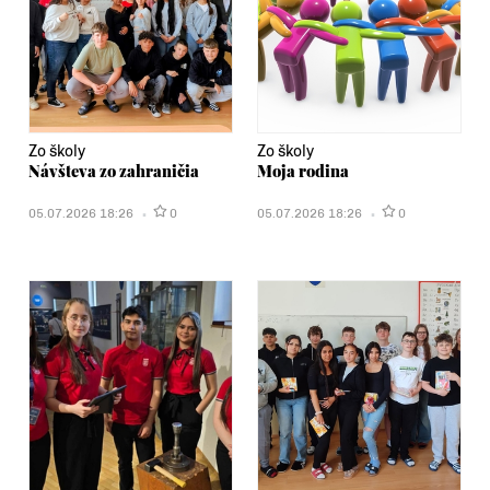
Zo školy
Zo školy
Návšteva zo zahraničia
Moja rodina
05.07.2026 18:26
0
05.07.2026 18:26
0