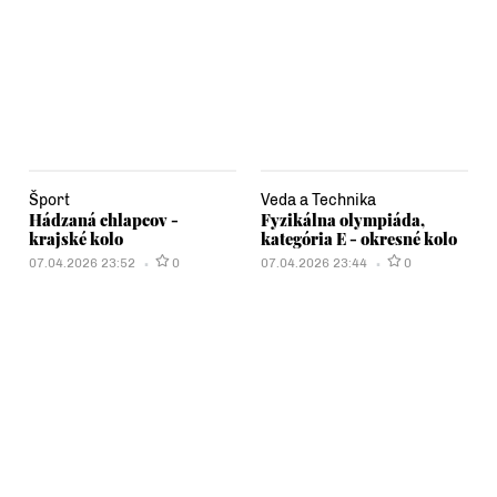
Šport
Veda a Technika
Hádzaná chlapcov -
Fyzikálna olympiáda,
krajské kolo
kategória E - okresné kolo
07.04.2026 23:52
0
07.04.2026 23:44
0