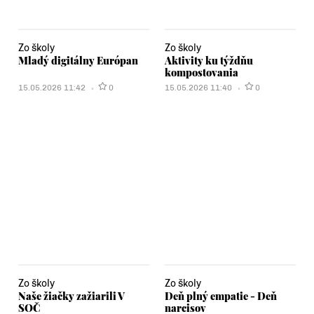
Zo školy
Zo školy
Mladý digitálny Európan
Aktivity ku týždňu
kompostovania
15.05.2026 11:42
0
15.05.2026 11:40
0
Zo školy
Zo školy
Naše žiačky zažiarili V
Deň plný empatie - Deň
SOČ
narcisov