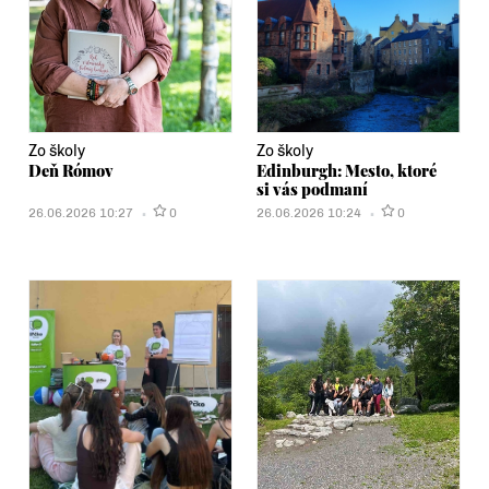
Zo školy
Zo školy
Deň Rómov
Edinburgh: Mesto, ktoré
si vás podmaní
26.06.2026 10:27
0
26.06.2026 10:24
0