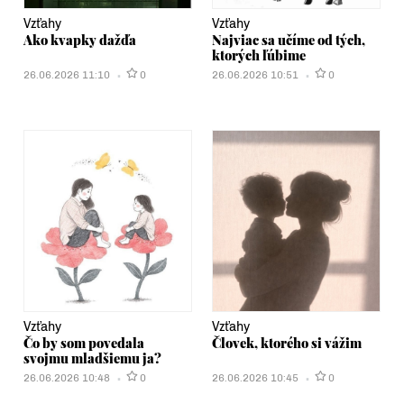
Vzťahy
Vzťahy
Ako kvapky dažďa
Najviac sa učíme od tých,
ktorých ľúbime
26.06.2026 11:10
0
26.06.2026 10:51
0
Vzťahy
Vzťahy
Čo by som povedala
Človek, ktorého si vážim
svojmu mladšiemu ja?
26.06.2026 10:48
0
26.06.2026 10:45
0