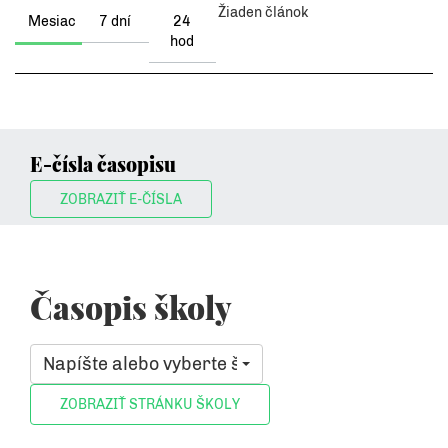
Žiaden článok
Mesiac
7 dní
24
hod
E-čísla časopisu
ZOBRAZIŤ E-ČÍSLA
Časopis školy
Napíšte alebo vyberte školu, ktorá vás zaujíma