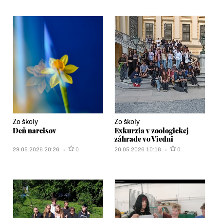
Zo školy
Zo školy
Deň narcisov
Exkurzia v zoologickej
záhrade vo Viedni
29.05.2026 20:26
0
20.05.2026 10:18
0