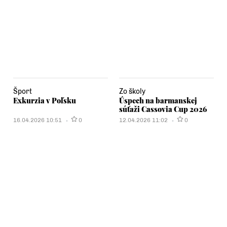
Šport
Zo školy
Exkurzia v Poľsku
Úspech na barmanskej
súťaži Cassovia Cup 2026
16.04.2026 10:51
0
12.04.2026 11:02
0