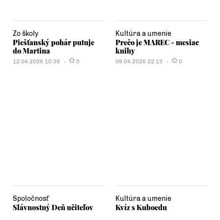
Zo školy
Kultúra a umenie
Piešťanský pohár putuje
Prečo je MAREC - mesiac
do Martina
knihy
12.04.2026 10:39
0
09.04.2026 22:13
0
Spoločnosť
Kultúra a umenie
Slávnostný Deň učiteľov
Kvíz s Kuboedu