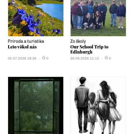
Príroda a turistika
Zo školy
Leto vôkol nás
Our School Trip to
Edinburgh
05.07.2026 18:26
0
26.06.2026 11:13
0