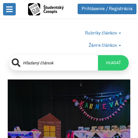
Prihlásenie / Registrácia
Toggle Menu
Rubriky článkov
Žánre článkov
HĽADAŤ