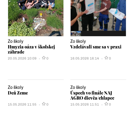
Zo školy
Zo školy
Hmyzia oáza v školskej
Vzdelávali sme sa v praxi
záhrade
20.05.2026 10:09
0
16.05.2026 16:14
0
Zo školy
Zo školy
Deň Zeme
Úspech vo finále NAJ
AGRO dievča/chlapec
15.05.2026 11:55
0
15.05.2026 11:51
0