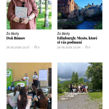
Zo školy
Zo školy
Deň Rómov
Edinburgh: Mesto, ktoré
si vás podmaní
26.06.2026 10:27
0
26.06.2026 10:24
0