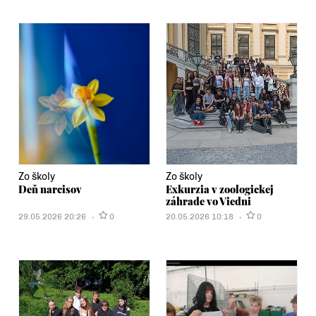
Zo školy
Zo školy
Deň narcisov
Exkurzia v zoologickej
záhrade vo Viedni
29.05.2026 20:26
0
20.05.2026 10:18
0