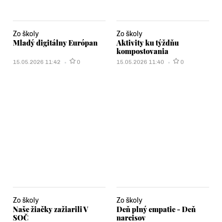
Zo školy
Zo školy
Mladý digitálny Európan
Aktivity ku týždňu
kompostovania
15.05.2026 11:42
0
15.05.2026 11:40
0
Zo školy
Zo školy
Naše žiačky zažiarili V
Deň plný empatie - Deň
SOČ
narcisov