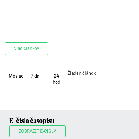
Viac článkov
Žiaden článok
Mesiac
7 dní
24
hod
E-čísla časopisu
ZOBRAZIŤ E-ČÍSLA