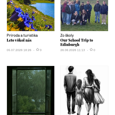
Príroda a turistika
Zo školy
Leto vôkol nás
Our School Trip to
Edinburgh
05.07.2026 18:26
0
26.06.2026 11:13
0