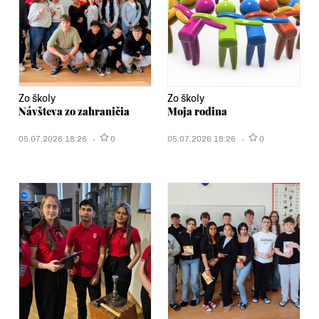
Zo školy
Zo školy
Návšteva zo zahraničia
Moja rodina
05.07.2026 18:26
0
05.07.2026 18:26
0