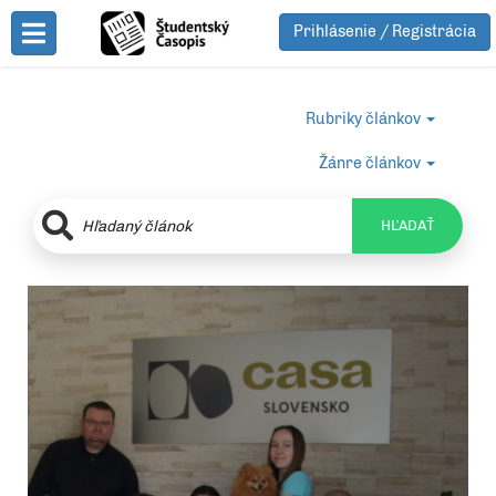
Prihlásenie / Registrácia
Toggle Menu
Rubriky článkov
Žánre článkov
HĽADAŤ