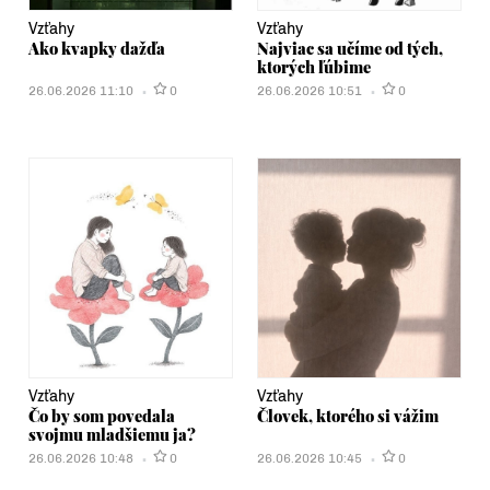
Vzťahy
Vzťahy
Ako kvapky dažďa
Najviac sa učíme od tých,
ktorých ľúbime
26.06.2026 11:10
0
26.06.2026 10:51
0
Vzťahy
Vzťahy
Čo by som povedala
Človek, ktorého si vážim
svojmu mladšiemu ja?
26.06.2026 10:48
0
26.06.2026 10:45
0