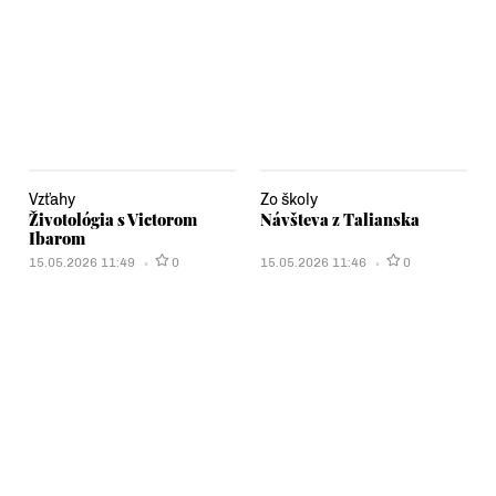
Vzťahy
Zo školy
Životológia s Victorom
Návšteva z Talianska
Ibarom
15.05.2026 11:49
0
15.05.2026 11:46
0