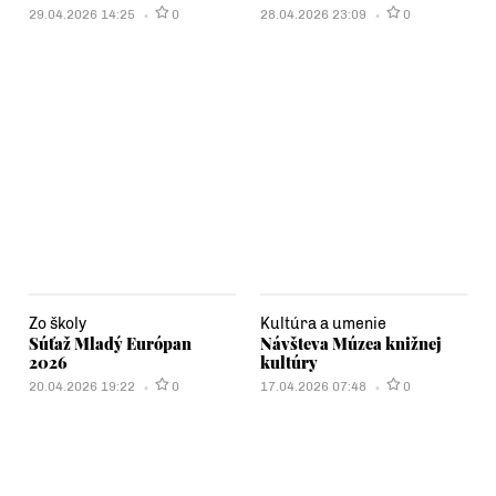
29.04.2026 14:25
0
28.04.2026 23:09
0
Zo školy
Kultúra a umenie
Súťaž Mladý Európan
Návšteva Múzea knižnej
2026
kultúry
20.04.2026 19:22
0
17.04.2026 07:48
0