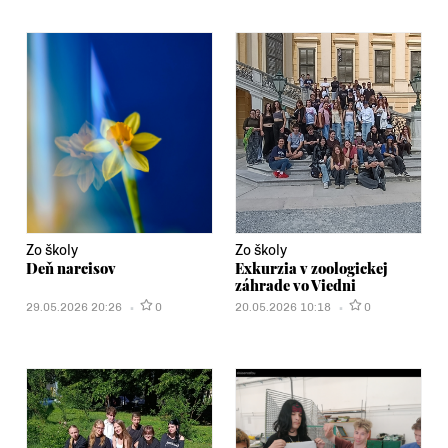
Zo školy
Zo školy
Deň narcisov
Exkurzia v zoologickej
záhrade vo Viedni
29.05.2026 20:26
0
20.05.2026 10:18
0