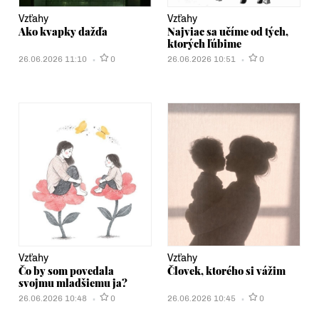
Vzťahy
Vzťahy
Ako kvapky dažďa
Najviac sa učíme od tých,
ktorých ľúbime
26.06.2026 11:10
0
26.06.2026 10:51
0
Vzťahy
Vzťahy
Čo by som povedala
Človek, ktorého si vážim
svojmu mladšiemu ja?
26.06.2026 10:48
0
26.06.2026 10:45
0