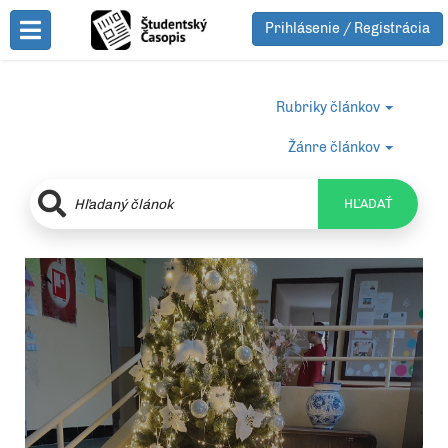
Prihlásenie / Registrácia
Toggle Menu
Rubriky článkov
Žánre článkov
HĽADAŤ