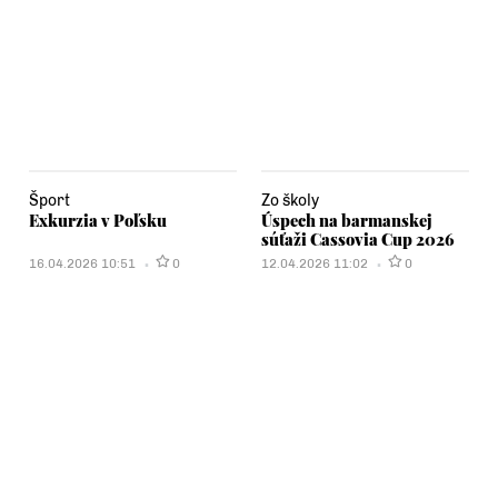
Šport
Zo školy
Exkurzia v Poľsku
Úspech na barmanskej
súťaži Cassovia Cup 2026
16.04.2026 10:51
0
12.04.2026 11:02
0