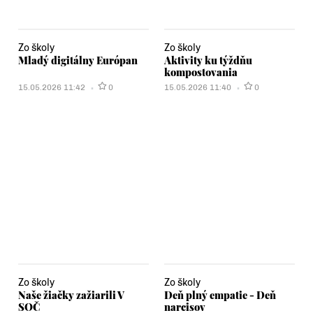
Zo školy
Zo školy
Mladý digitálny Európan
Aktivity ku týždňu
kompostovania
15.05.2026 11:42
0
15.05.2026 11:40
0
Zo školy
Zo školy
Naše žiačky zažiarili V
Deň plný empatie - Deň
SOČ
narcisov