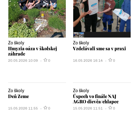
Zo školy
Zo školy
Hmyzia oáza v školskej
Vzdelávali sme sa v praxi
záhrade
20.05.2026 10:09
0
16.05.2026 16:14
0
Zo školy
Zo školy
Deň Zeme
Úspech vo finále NAJ
AGRO dievča/chlapec
15.05.2026 11:55
0
15.05.2026 11:51
0