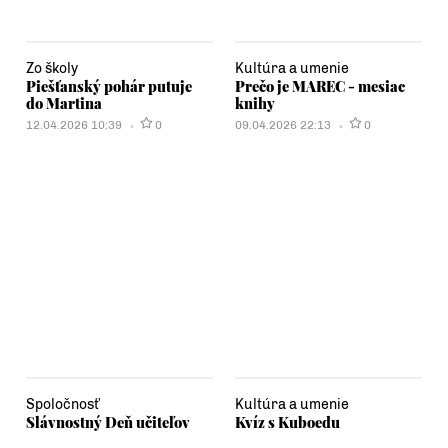
Zo školy
Kultúra a umenie
Piešťanský pohár putuje
Prečo je MAREC - mesiac
do Martina
knihy
12.04.2026 10:39
0
09.04.2026 22:13
0
Spoločnosť
Kultúra a umenie
Slávnostný Deň učiteľov
Kvíz s Kuboedu