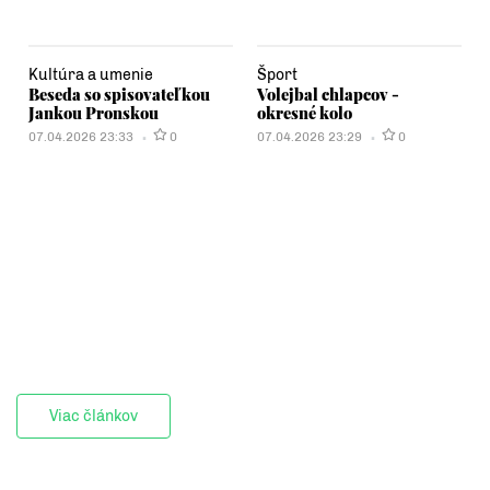
Kultúra a umenie
Šport
Beseda so spisovateľkou
Volejbal chlapcov -
Jankou Pronskou
okresné kolo
07.04.2026 23:33
0
07.04.2026 23:29
0
Viac článkov