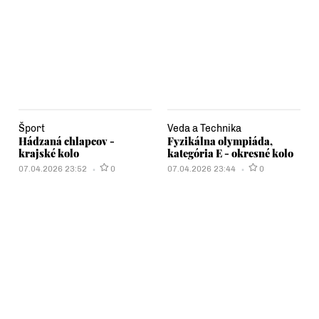
Šport
Veda a Technika
Hádzaná chlapcov -
Fyzikálna olympiáda,
krajské kolo
kategória E - okresné kolo
07.04.2026 23:52
0
07.04.2026 23:44
0