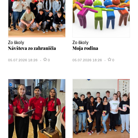
Zo školy
Zo školy
Návšteva zo zahraničia
Moja rodina
05.07.2026 18:26
0
05.07.2026 18:26
0