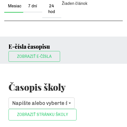
Žiaden článok
Mesiac
7 dní
24
hod
E-čísla časopisu
ZOBRAZIŤ E-ČÍSLA
Časopis školy
Napíšte alebo vyberte školu, ktorá vás zaujíma