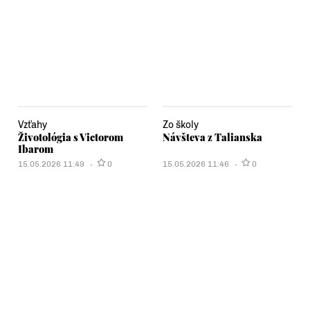
Vzťahy
Zo školy
Životológia s Victorom
Návšteva z Talianska
Ibarom
15.05.2026 11:49
0
15.05.2026 11:46
0