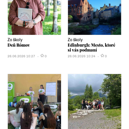
Zo školy
Zo školy
Deň Rómov
Edinburgh: Mesto, ktoré
si vás podmaní
26.06.2026 10:27
0
26.06.2026 10:24
0