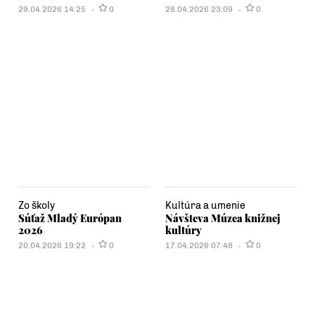
29.04.2026 14:25
0
28.04.2026 23:09
0
Zo školy
Kultúra a umenie
Súťaž Mladý Európan
Návšteva Múzea knižnej
2026
kultúry
20.04.2026 19:22
0
17.04.2026 07:48
0