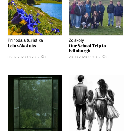
Príroda a turistika
Zo školy
Leto vôkol nás
Our School Trip to
Edinburgh
05.07.2026 18:26
0
26.06.2026 11:13
0