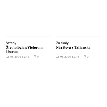
Vzťahy
Zo školy
Životológia s Victorom
Návšteva z Talianska
Ibarom
15.05.2026 11:49
0
15.05.2026 11:46
0