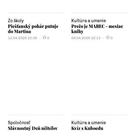
Zo školy
Kultúra a umenie
Piešťanský pohár putuje
Prečo je MAREC - mesiac
do Martina
knihy
12.04.2026 10:39
0
09.04.2026 22:13
0
Spoločnosť
Kultúra a umenie
Slávnostný Deň učiteľov
Kvíz s Kuboedu