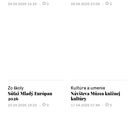
29.04.2026 14:25
0
28.04.2026 23:09
0
Zo školy
Kultúra a umenie
Súťaž Mladý Európan
Návšteva Múzea knižnej
2026
kultúry
20.04.2026 19:22
0
17.04.2026 07:48
0