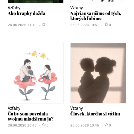
Vzťahy
Vzťahy
Ako kvapky dažďa
Najviac sa učíme od tých,
ktorých ľúbime
26.06.2026 11:10
0
26.06.2026 10:51
0
Vzťahy
Vzťahy
Čo by som povedala
Človek, ktorého si vážim
svojmu mladšiemu ja?
26.06.2026 10:48
0
26.06.2026 10:45
0