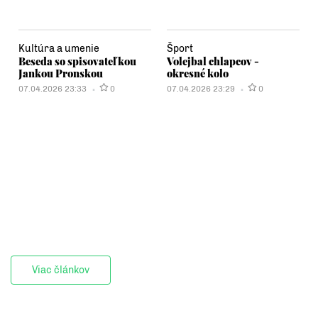
Kultúra a umenie
Šport
Beseda so spisovateľkou
Volejbal chlapcov -
Jankou Pronskou
okresné kolo
07.04.2026 23:33
0
07.04.2026 23:29
0
Viac článkov