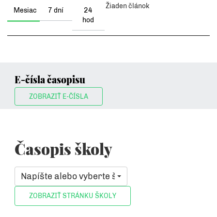
Žiaden článok
Mesiac
7 dní
24
hod
E-čísla časopisu
ZOBRAZIŤ E-ČÍSLA
Časopis školy
Napíšte alebo vyberte školu, ktorá vás zaujíma