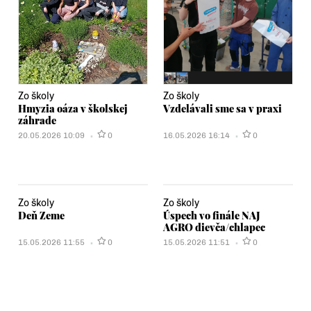
Zo školy
Zo školy
Hmyzia oáza v školskej
Vzdelávali sme sa v praxi
záhrade
20.05.2026 10:09
0
16.05.2026 16:14
0
Zo školy
Zo školy
Deň Zeme
Úspech vo finále NAJ
AGRO dievča/chlapec
15.05.2026 11:55
0
15.05.2026 11:51
0