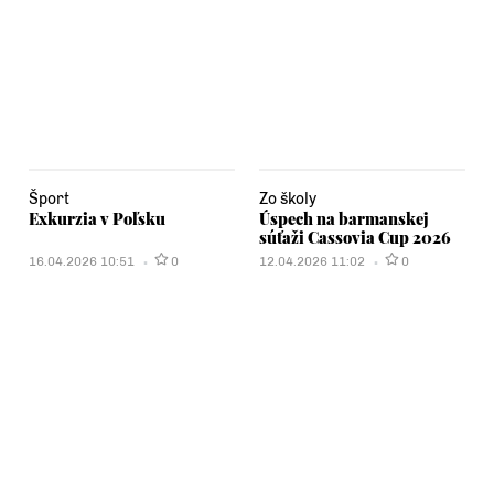
Šport
Zo školy
Exkurzia v Poľsku
Úspech na barmanskej
súťaži Cassovia Cup 2026
16.04.2026 10:51
0
12.04.2026 11:02
0