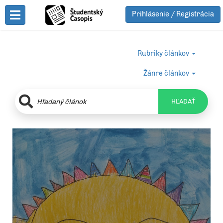
Prihlásenie / Registrácia
Toggle Menu
Rubriky článkov
Žánre článkov
HĽADAŤ