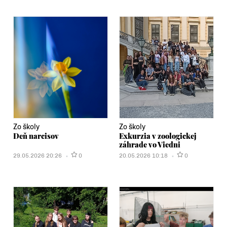
Zo školy
Zo školy
Deň narcisov
Exkurzia v zoologickej
záhrade vo Viedni
29.05.2026 20:26
0
20.05.2026 10:18
0