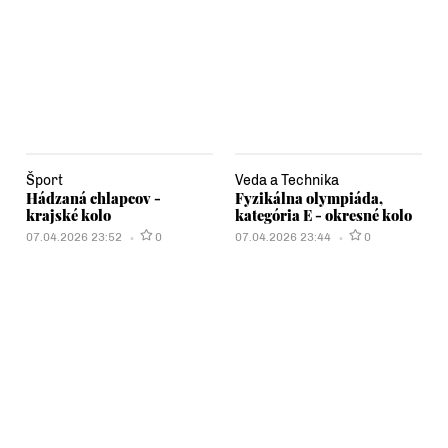
Šport
Veda a Technika
Hádzaná chlapcov -
Fyzikálna olympiáda,
krajské kolo
kategória E - okresné kolo
07.04.2026 23:52
0
07.04.2026 23:44
0