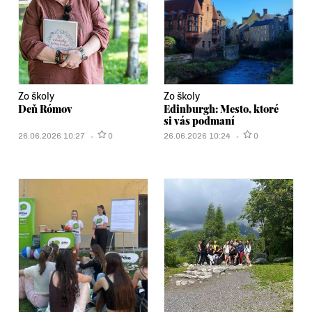
Zo školy
Zo školy
Deň Rómov
Edinburgh: Mesto, ktoré
si vás podmaní
26.06.2026 10:27
0
26.06.2026 10:24
0