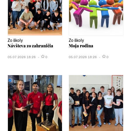
Zo školy
Zo školy
Návšteva zo zahraničia
Moja rodina
05.07.2026 18:26
0
05.07.2026 18:26
0