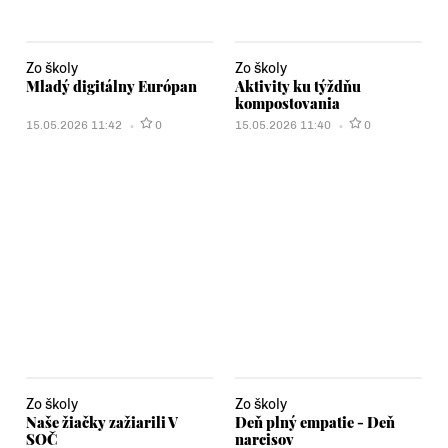
Zo školy
Zo školy
Mladý digitálny Európan
Aktivity ku týždňu
kompostovania
15.05.2026 11:42
0
15.05.2026 11:40
0
Zo školy
Zo školy
Naše žiačky zažiarili V
Deň plný empatie - Deň
SOČ
narcisov