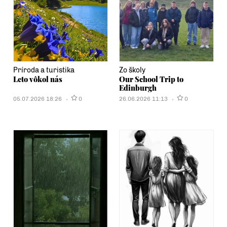
Príroda a turistika
Zo školy
Leto vôkol nás
Our School Trip to
Edinburgh
05.07.2026 18:26
0
26.06.2026 11:13
0