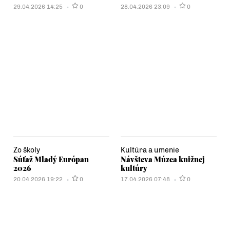
29.04.2026 14:25
0
28.04.2026 23:09
0
Zo školy
Kultúra a umenie
Súťaž Mladý Európan
Návšteva Múzea knižnej
2026
kultúry
20.04.2026 19:22
0
17.04.2026 07:48
0