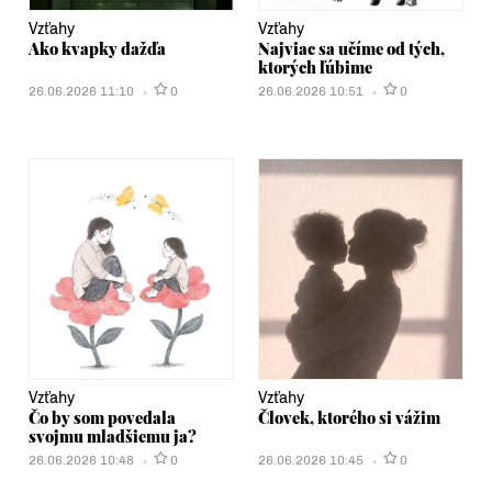
Vzťahy
Vzťahy
Ako kvapky dažďa
Najviac sa učíme od tých,
ktorých ľúbime
26.06.2026 11:10
0
26.06.2026 10:51
0
Vzťahy
Vzťahy
Čo by som povedala
Človek, ktorého si vážim
svojmu mladšiemu ja?
26.06.2026 10:48
0
26.06.2026 10:45
0