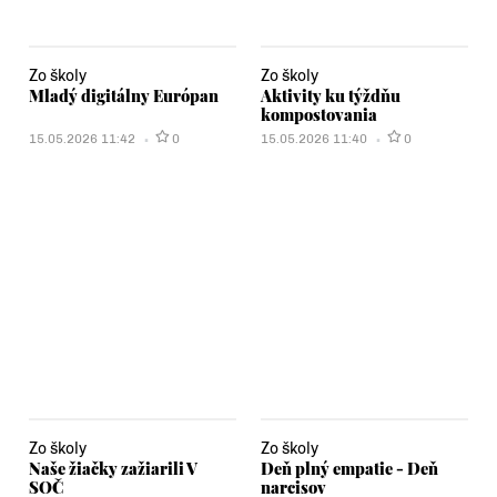
Zo školy
Zo školy
Mladý digitálny Európan
Aktivity ku týždňu
kompostovania
15.05.2026 11:42
0
15.05.2026 11:40
0
Zo školy
Zo školy
Naše žiačky zažiarili V
Deň plný empatie - Deň
SOČ
narcisov