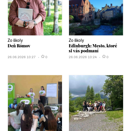
Zo školy
Zo školy
Deň Rómov
Edinburgh: Mesto, ktoré
si vás podmaní
26.06.2026 10:27
0
26.06.2026 10:24
0