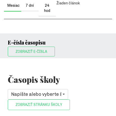
Žiaden článok
Mesiac
7 dní
24
hod
E-čísla časopisu
ZOBRAZIŤ E-ČÍSLA
Časopis školy
Napíšte alebo vyberte školu, ktorá vás zaujíma