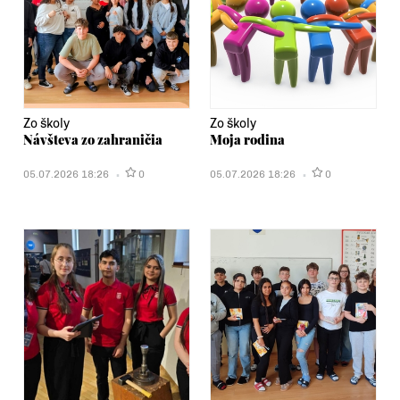
Zo školy
Zo školy
Návšteva zo zahraničia
Moja rodina
05.07.2026 18:26
0
05.07.2026 18:26
0