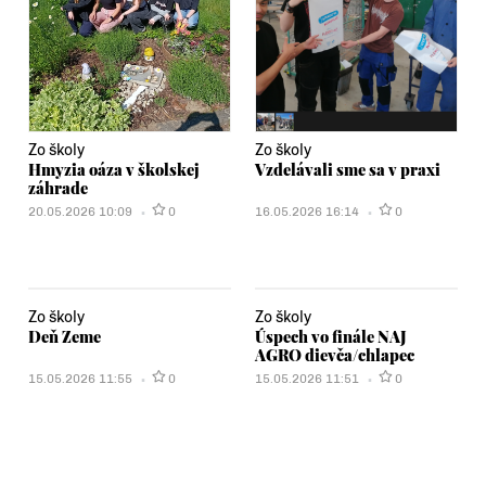
Zo školy
Zo školy
Hmyzia oáza v školskej
Vzdelávali sme sa v praxi
záhrade
20.05.2026 10:09
0
16.05.2026 16:14
0
Zo školy
Zo školy
Deň Zeme
Úspech vo finále NAJ
AGRO dievča/chlapec
15.05.2026 11:55
0
15.05.2026 11:51
0