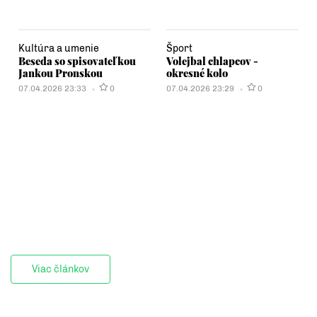
Kultúra a umenie
Šport
Beseda so spisovateľkou
Volejbal chlapcov -
Jankou Pronskou
okresné kolo
07.04.2026 23:33
0
07.04.2026 23:29
0
Viac článkov