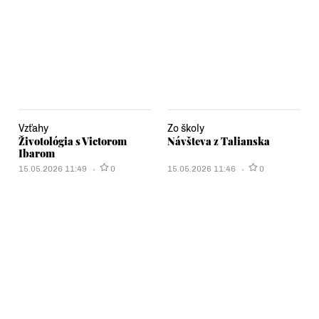
Vzťahy
Zo školy
Životológia s Victorom
Návšteva z Talianska
Ibarom
15.05.2026 11:49
0
15.05.2026 11:46
0