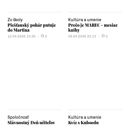
Zo školy
Kultúra a umenie
Piešťanský pohár putuje
Prečo je MAREC - mesiac
do Martina
knihy
12.04.2026 10:39
0
09.04.2026 22:13
0
Spoločnosť
Kultúra a umenie
Slávnostný Deň učiteľov
Kvíz s Kuboedu