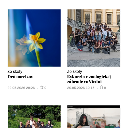
Zo školy
Zo školy
Deň narcisov
Exkurzia v zoologickej
záhrade vo Viedni
29.05.2026 20:26
0
20.05.2026 10:18
0