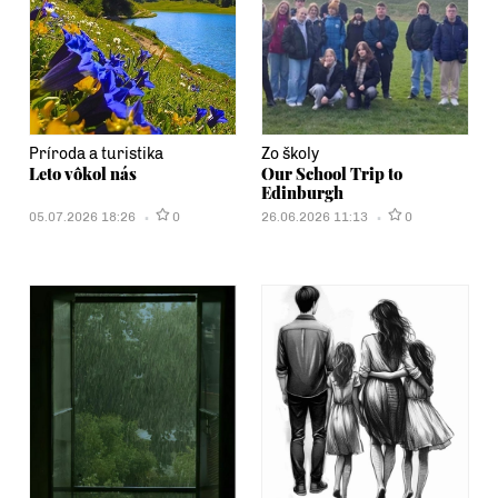
Príroda a turistika
Zo školy
Leto vôkol nás
Our School Trip to
Edinburgh
05.07.2026 18:26
0
26.06.2026 11:13
0