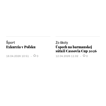
Šport
Zo školy
Exkurzia v Poľsku
Úspech na barmanskej
súťaži Cassovia Cup 2026
16.04.2026 10:51
0
12.04.2026 11:02
0