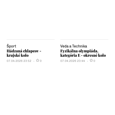
Šport
Veda a Technika
Hádzaná chlapcov -
Fyzikálna olympiáda,
krajské kolo
kategória E - okresné kolo
07.04.2026 23:52
0
07.04.2026 23:44
0