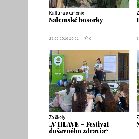
Kultúra a umenie
Z
Salemské bosorky
26.06.2026 10:31
0
2
Zo školy
Z
„V HLAVE – Festival
duševného zdravia“