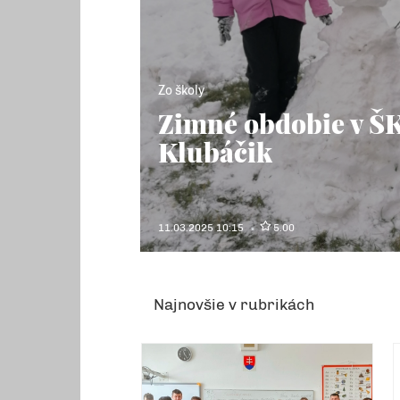
Zo školy
Zimné obdobie v Š
Klubáčik
11.03.2025 10:15
5.00
Najnovšie v rubrikách