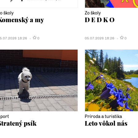
o školy
Zo školy
Komenský a my
D E D K O
5.07.2026 18:26
0
05.07.2026 18:26
0
port
Príroda a turistika
Stratený psík
Leto vôkol nás