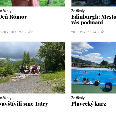
o školy
Zo školy
Deň Rómov
Edinburgh: Mesto,
vás podmaní
6.06.2026 10:27
0
26.06.2026 10:24
0
o školy
Zo školy
Navštívili sme Tatry
Plavecký kurz