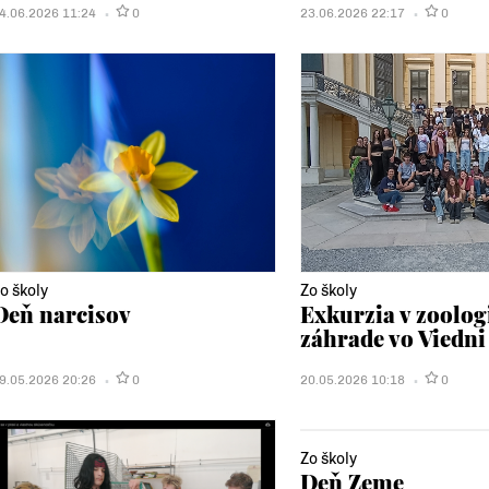
4.06.2026 11:24
0
23.06.2026 22:17
0
o školy
Zo školy
Deň narcisov
Exkurzia v zoolog
záhrade vo Viedni
9.05.2026 20:26
0
20.05.2026 10:18
0
Zo školy
Deň Zeme