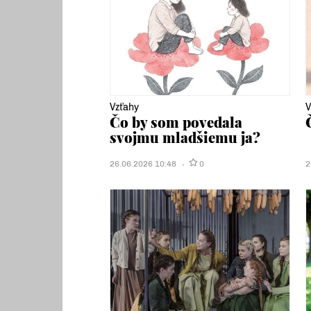
Vzťahy
V
Čo by som povedala
svojmu mladšiemu ja?
26.06.2026 10:48
0
2