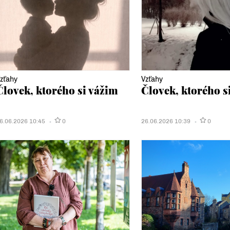
zťahy
Vzťahy
Človek, ktorého si vážim
Človek, ktorého s
6.06.2026 10:45
0
26.06.2026 10:39
0