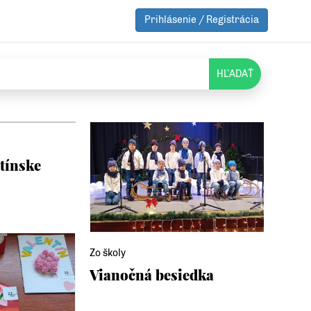
Prihlásenie / Registrácia
HĽADAŤ
ntínske
Zo školy
Vianočná besiedka