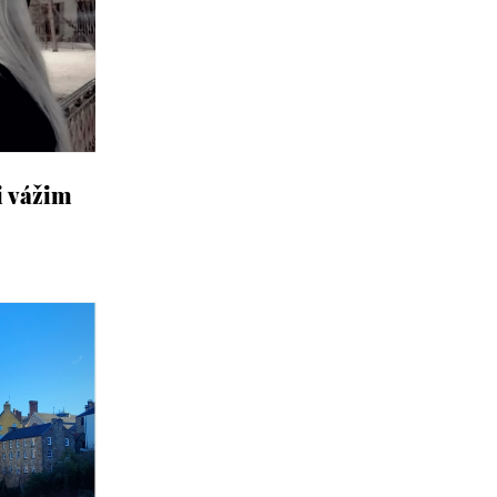
i vážim