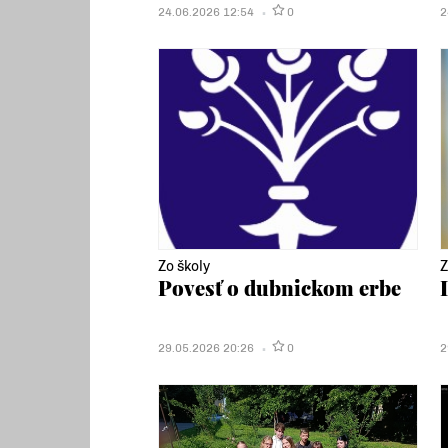
24.06.2026 12:54
0
2
Zo školy
Z
Povesť o dubnickom erbe
29.05.2026 20:26
0
2