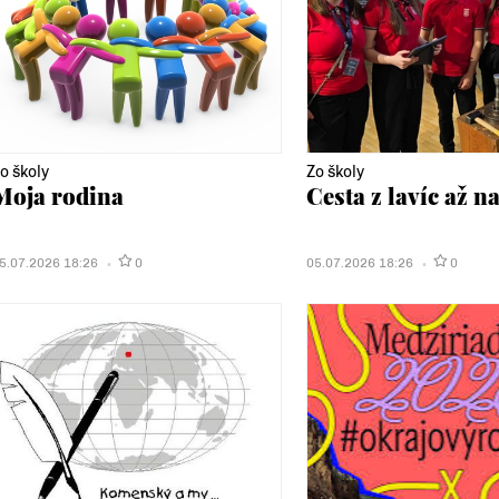
o školy
Zo školy
Moja rodina
Cesta z lavíc až n
5.07.2026 18:26
0
05.07.2026 18:26
0