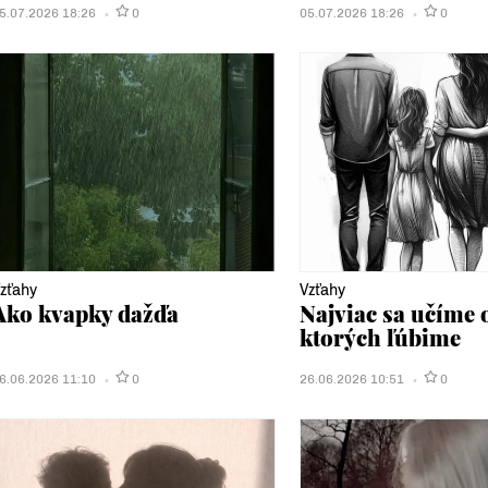
5.07.2026 18:26
0
05.07.2026 18:26
0
zťahy
Vzťahy
Ako kvapky dažďa
Najviac sa učíme 
ktorých ľúbime
6.06.2026 11:10
0
26.06.2026 10:51
0