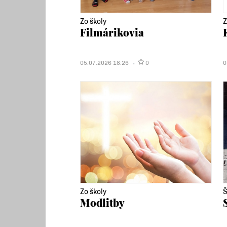
Zo školy
Z
Filmárikovia
05.07.2026 18:26
0
0
Zo školy
Š
Modlitby