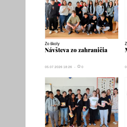
Zo školy
Z
Návšteva zo zahraničia
05.07.2026 18:26
0
0