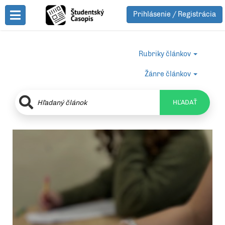
Prihlásenie / Registrácia
Toggle Menu
Rubriky článkov
Žánre článkov
HĽADAŤ