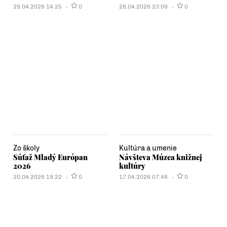
29.04.2026 14:25
0
28.04.2026 23:09
0
Zo školy
Kultúra a umenie
Súťaž Mladý Európan
Návšteva Múzea knižnej
2026
kultúry
20.04.2026 19:22
0
17.04.2026 07:48
0