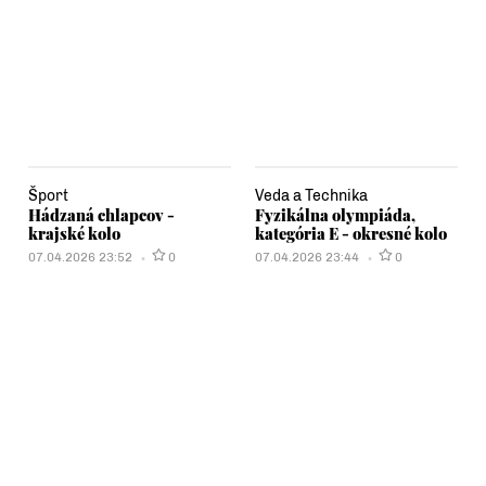
Šport
Veda a Technika
Hádzaná chlapcov -
Fyzikálna olympiáda,
krajské kolo
kategória E - okresné kolo
07.04.2026 23:52
0
07.04.2026 23:44
0