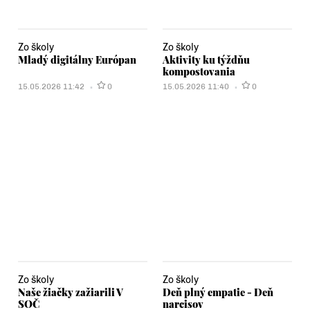
Zo školy
Zo školy
Mladý digitálny Európan
Aktivity ku týždňu
kompostovania
15.05.2026 11:42
0
15.05.2026 11:40
0
Zo školy
Zo školy
Naše žiačky zažiarili V
Deň plný empatie - Deň
SOČ
narcisov