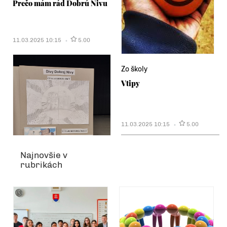
Prečo mám rád Dobrú Nivu
11.03.2025 10:15
5.00
Zo školy
Vtipy
11.03.2025 10:15
5.00
Najnovšie v
rubrikách