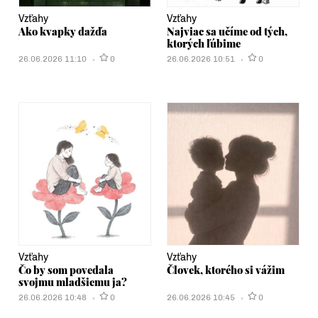
Vzťahy
Vzťahy
Ako kvapky dažďa
Najviac sa učíme od tých,
ktorých ľúbime
26.06.2026 11:10
0
26.06.2026 10:51
0
Vzťahy
Vzťahy
Čo by som povedala
Človek, ktorého si vážim
svojmu mladšiemu ja?
26.06.2026 10:48
0
26.06.2026 10:45
0