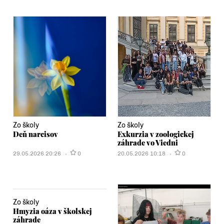
Zo školy
Zo školy
Deň narcisov
Exkurzia v zoologickej
záhrade vo Viedni
29.05.2026 20:26
0
20.05.2026 10:18
0
Zo školy
Hmyzia oáza v školskej
záhrade