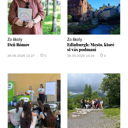
Zo školy
Zo školy
Deň Rómov
Edinburgh: Mesto, ktoré
si vás podmaní
26.06.2026 10:27
0
26.06.2026 10:24
0