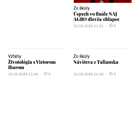
Zo školy
Úspech vo finále NAJ
AGRO dievča/chlapec
15.05.2026 11:51
0
Vzťahy
Zo školy
Životológia s Victorom
Návšteva z Talianska
Ibarom
15.05.2026 11:49
0
15.05.2026 11:46
0