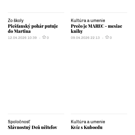
Zo školy
Kultúra a umenie
Piešťanský pohár putuje
Prečo je MAREC - mesiac
do Martina
knihy
12.04.2026 10:39
0
09.04.2026 22:13
0
Spoločnosť
Kultúra a umenie
Slávnostný Deň učiteľov
Kvíz s Kuboedu