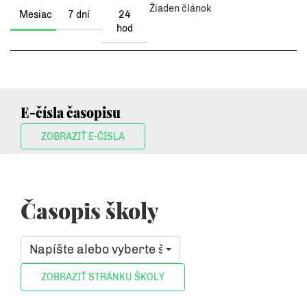
Žiaden článok
Mesiac
7 dní
24
hod
E-čísla časopisu
ZOBRAZIŤ E-ČÍSLA
Časopis školy
Napíšte alebo vyberte školu, ktorá vás zaujíma