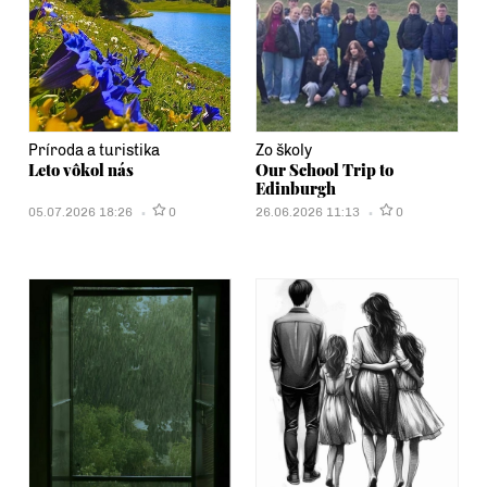
Príroda a turistika
Zo školy
Leto vôkol nás
Our School Trip to
Edinburgh
05.07.2026 18:26
0
26.06.2026 11:13
0