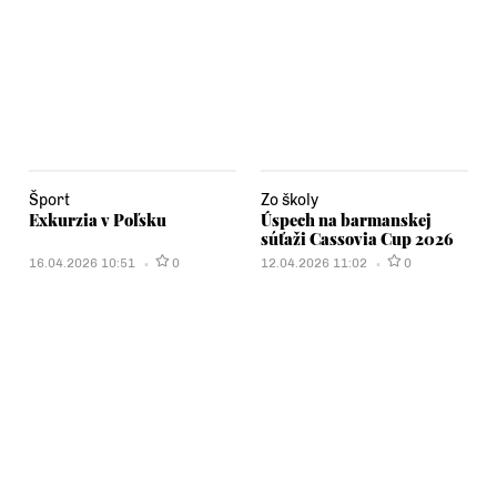
Šport
Zo školy
Exkurzia v Poľsku
Úspech na barmanskej
súťaži Cassovia Cup 2026
16.04.2026 10:51
0
12.04.2026 11:02
0