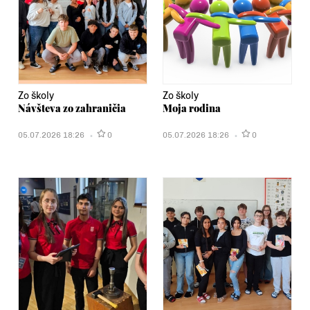
Zo školy
Zo školy
Návšteva zo zahraničia
Moja rodina
05.07.2026 18:26
0
05.07.2026 18:26
0