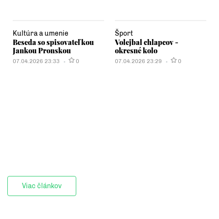
Kultúra a umenie
Šport
Beseda so spisovateľkou
Volejbal chlapcov -
Jankou Pronskou
okresné kolo
07.04.2026 23:33
0
07.04.2026 23:29
0
Viac článkov