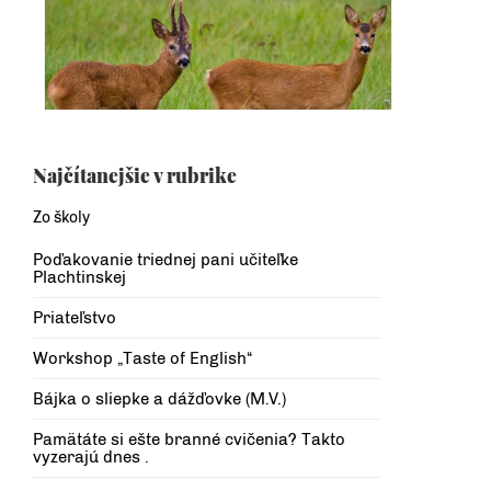
Najčítanejšie v rubrike
Zo školy
Poďakovanie triednej pani učiteľke
Plachtinskej
Priateľstvo
Workshop „Taste of English“
Bájka o sliepke a dážďovke (M.V.)
Pamätáte si ešte branné cvičenia? Takto
vyzerajú dnes .