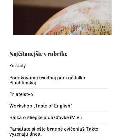
Najčítanejšie v rubrike
Zo školy
Poďakovanie triednej pani učiteľke
Plachtinskej
Priateľstvo
Workshop „Taste of English“
Bájka o sliepke a dážďovke (M.V.)
Pamätáte si ešte branné cvičenia? Takto
vyzerajú dnes .