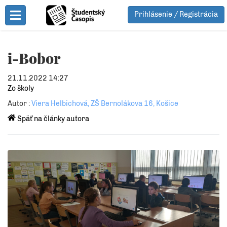
Prihlásenie / Registrácia
Toggle Menu
i-Bobor
21.11.2022 14:27
Zo školy
Autor :
Viera Helbichová, ZŠ Bernolákova 16, Košice
Späť na články autora