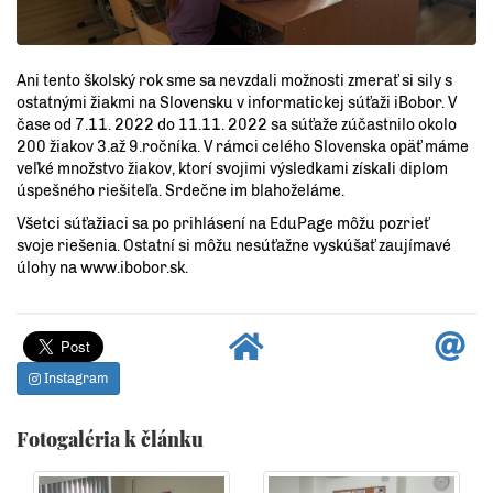
Ani tento školský rok sme sa nevzdali možnosti zmerať si sily s
ostatnými žiakmi na Slovensku v informatickej súťaži iBobor. V
čase od 7.11. 2022 do 11.11. 2022 sa súťaže zúčastnilo okolo
200 žiakov 3.až 9.ročníka. V rámci celého Slovenska opäť máme
veľké množstvo žiakov, ktorí svojimi výsledkami získali diplom
úspešného riešiteľa. Srdečne im blahoželáme.
Všetci súťažiaci sa po prihlásení na EduPage môžu pozrieť
svoje riešenia. Ostatní si môžu nesúťažne vyskúšať zaujímavé
úlohy na www.ibobor.sk.
Instagram
Fotogaléria k článku