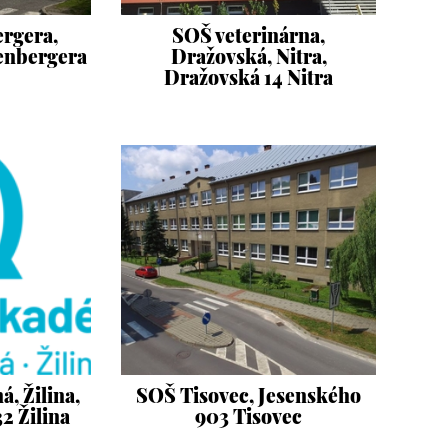
ergera,
SOŠ veterinárna,
tenbergera
Dražovská, Nitra,
Dražovská 14 Nitra
, Žilina,
SOŠ Tisovec, Jesenského
2 Žilina
903 Tisovec