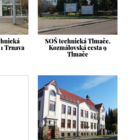
chnická
SOŠ technická Tlmače,
 1 Trnava
Kozmálovská cesta 9
Tlmače