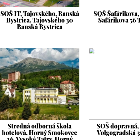
SOŠ IT, Tajovského, Banská
SOŠ Šafárikova,
Bystrica, Tajovského 30
Šafárikova 56 
Banská Bystrica
Stredná odborná škola
SOŠ dopravná, 
hotelová, Horný Smokovec
Volgogradská 3
26, Vysoké Tatry, Horný