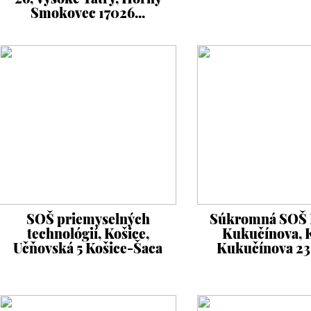
Smokovec 17026...
SOŠ priemyselných
Súkromná SOŠ 
technológií, Košice,
Kukučínova, K
Učňovská 5 Košice-Šaca
Kukučínova 23