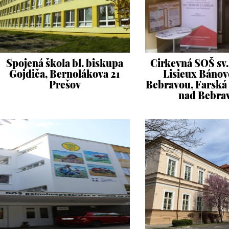
Spojená škola bl. biskupa
Cirkevná SOŠ sv. 
Gojdiča, Bernolákova 21
Lisieux Bánov
Prešov
Bebravou, Farská
nad Bebra