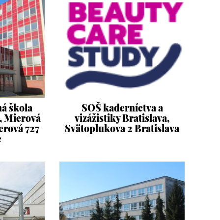
á škola
SOŠ kaderníctva a
b, Mierová
vizážistiky Bratislava,
erová 727
Svätoplukova 2 Bratislava
e