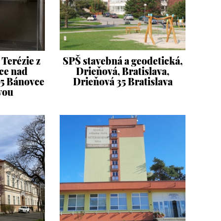
Terézie z
SPŠ stavebná a geodetická,
ce nad
Drieňová, Bratislava,
 5 Bánovce
Drieňová 35 Bratislava
vou