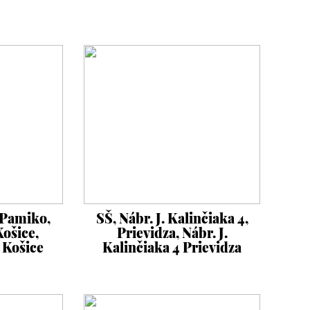
Pamiko,
SŠ, Nábr. J. Kalinčiaka 4,
ošice,
Prievidza, Nábr. J.
 Košice
Kalinčiaka 4 Prievidza