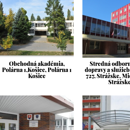
Obchodná akadémia,
Stredná odborn
Polárna 1,Košice, Polárna 1
dopravy a služie
Košice
727, Strážske, Mi
Strážsk