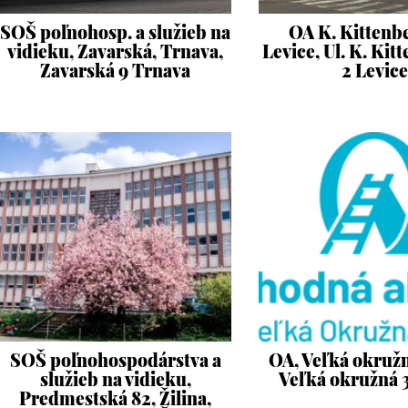
SOŠ poľnohosp. a služieb na
OA K. Kittenb
vidieku, Zavarská, Trnava,
Levice, Ul. K. Kit
Zavarská 9 Trnava
2 Levice
SOŠ poľnohospodárstva a
OA, Veľká okružná
služieb na vidieku,
Veľká okružná 3
Predmestská 82, Žilina,