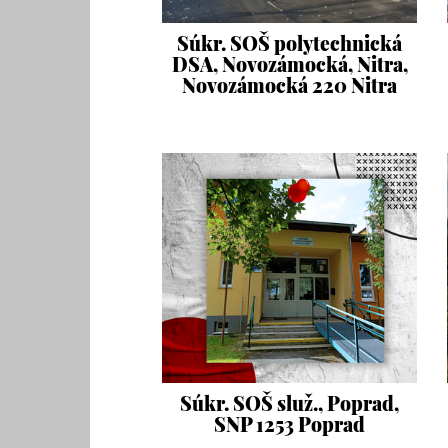
Súkr. SOŠ polytechnická
DSA, Novozámocká, Nitra,
Novozámocká 220 Nitra
Súkr. SOŠ služ., Poprad,
SNP 1253 Poprad