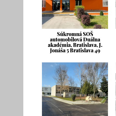
Súkromná SOŠ
automobilová Duálna
akadémia, Bratislava, J.
Jonáša 5 Bratislava 49