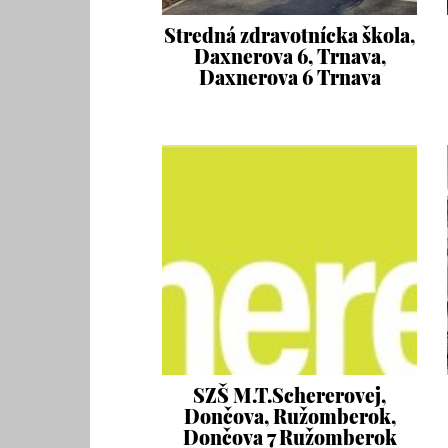
Stredná zdravotnícka škola,
Daxnerova 6, Trnava,
Daxnerova 6 Trnava
SZŠ M.T.Schererovej,
Dončova, Ružomberok,
Dončova 7 Ružomberok