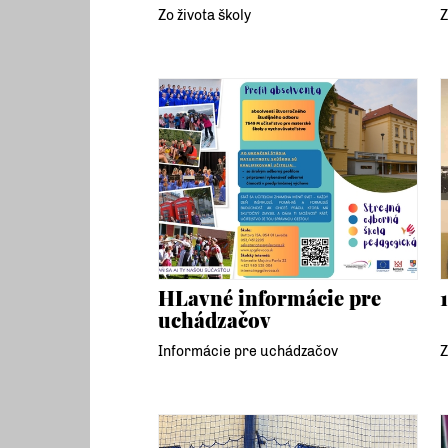
Zo života školy
Z
HLavné informácie pre
uchádzačov
Informácie pre uchádzačov
Z