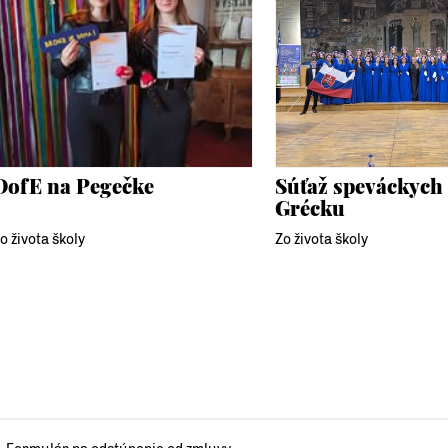
DofE na Pegečke
Súťaž speváckych 
Grécku
o života školy
Zo života školy