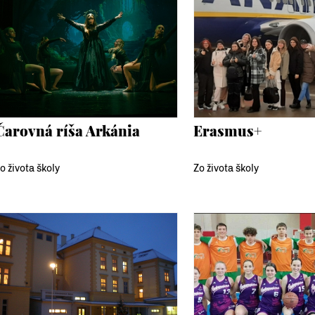
Čarovná ríša Arkánia
Erasmus+
o života školy
Zo života školy