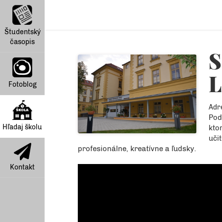
Študentský
časopis
S
L
Fotoblog
Adr
Pod
Hľadaj školu
kto
uči
profesionálne, kreatívne a ľudsky.
Kontakt