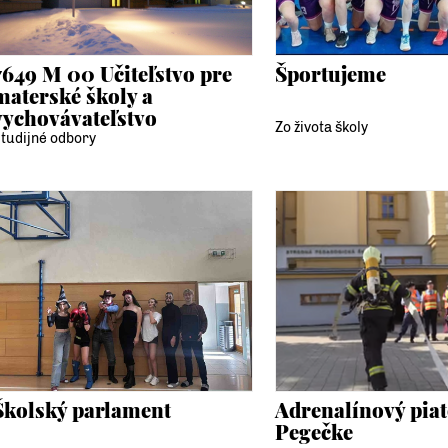
7649 M 00 Učiteľstvo pre
Športujeme
materské školy a
vychovávateľstvo
Zo života školy
tudijné odbory
Školský parlament
Adrenalínový pia
Pegečke