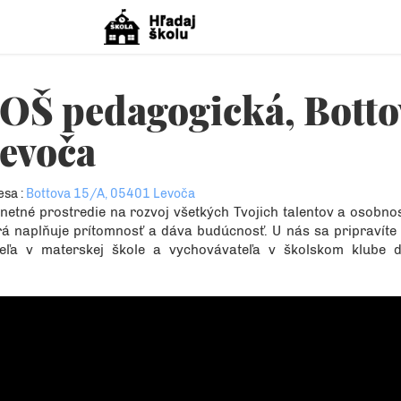
OŠ pedagogická, Botto
evoča
esa :
Bottova 15/A, 05401 Levoča
netné prostredie na rozvoj všetkých Tvojich talentov a osobnos
rá naplňuje prítomnosť a dáva budúcnosť. U nás sa pripravíte
teľa v materskej škole a vychovávateľa v školskom klube d