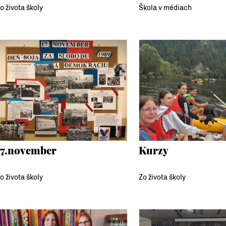
o života školy
Škola v médiach
17.november
Kurzy
o života školy
Zo života školy