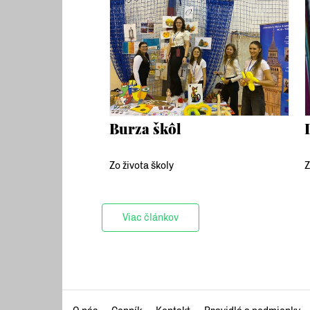
Burza škôl
Zo života školy
Z
Viac článkov