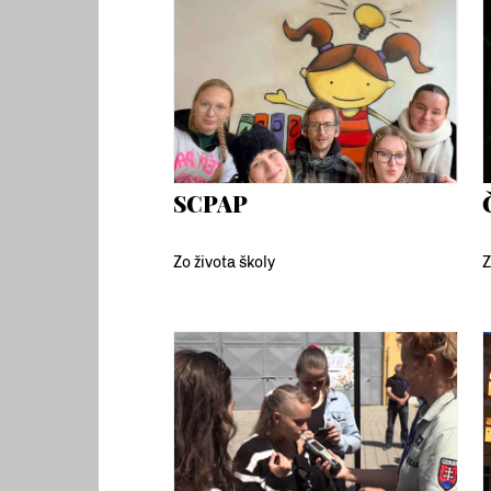
SCPAP
Zo života školy
Z