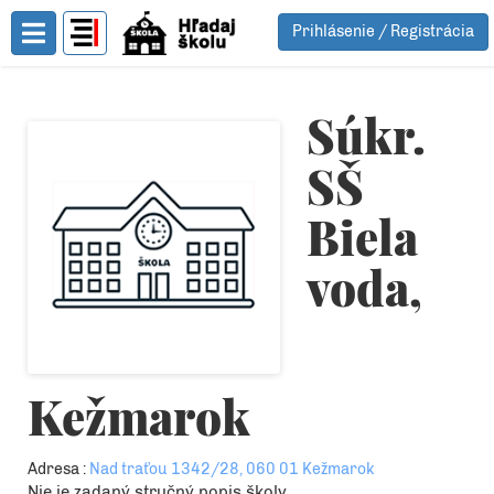
Prihlásenie / Registrácia
Toggle Menu
Súkr.
SŠ
Biela
voda,
Kežmarok
Adresa :
Nad traťou 1342/28, 060 01 Kežmarok
Nie je zadaný stručný popis školy.