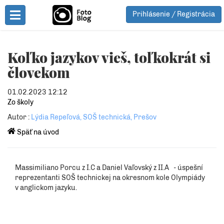
Prihlásenie / Registrácia
Toggle Menu
Koľko jazykov vieš, toľkokrát si
človekom
01.02.2023 12:12
Zo školy
Autor :
Lýdia Repeľová, SOŠ technická, Prešov
Späť na úvod
Massimiliano Porcu z I.C a Daniel Vaľovský z II.A - úspešní
reprezentanti SOŠ technickej na okresnom kole Olympiády
v anglickom jazyku.