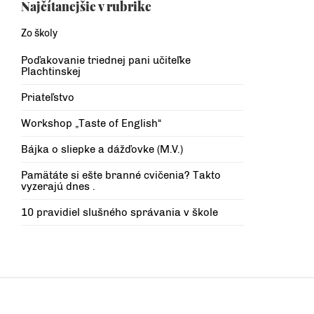
Najčítanejšie v rubrike
Zo školy
Poďakovanie triednej pani učiteľke
Plachtinskej
Priateľstvo
Workshop „Taste of English“
Bájka o sliepke a dážďovke (M.V.)
Pamätáte si ešte branné cvičenia? Takto
vyzerajú dnes .
10 pravidiel slušného správania v škole
O nás
Cenník
Kontakt
Pravidlá a podmienky
Formulár na odstúpenie od zmluvy