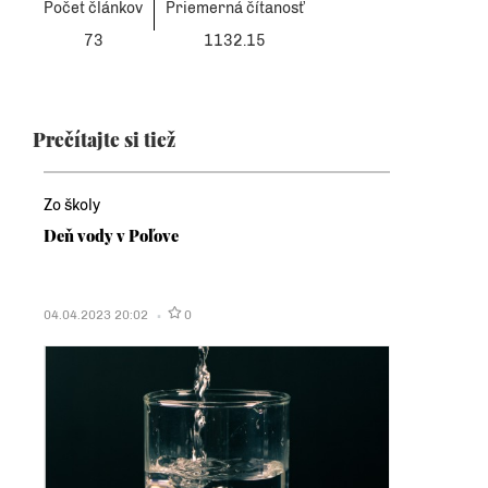
Počet článkov
Priemerná čítanosť
73
1132.15
Prečítajte si tiež
Zo školy
Deň vody v Poľove
04.04.2023 20:02
0