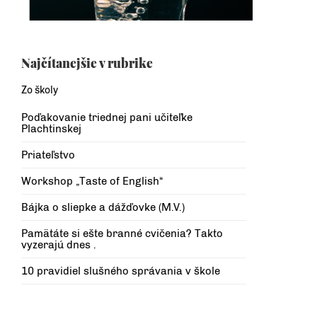
Najčítanejšie v rubrike
Zo školy
Poďakovanie triednej pani učiteľke
Plachtinskej
Priateľstvo
Workshop „Taste of English“
Bájka o sliepke a dážďovke (M.V.)
Pamätáte si ešte branné cvičenia? Takto
vyzerajú dnes .
10 pravidiel slušného správania v škole