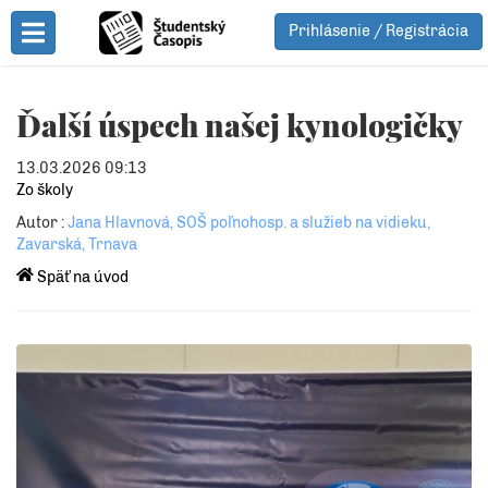
Prihlásenie / Registrácia
Toggle Menu
Ďalší úspech našej kynologičky
13.03.2026 09:13
Zo školy
Autor :
Jana Hlavnová, SOŠ poľnohosp. a služieb na vidieku,
Zavarská, Trnava
Späť na úvod