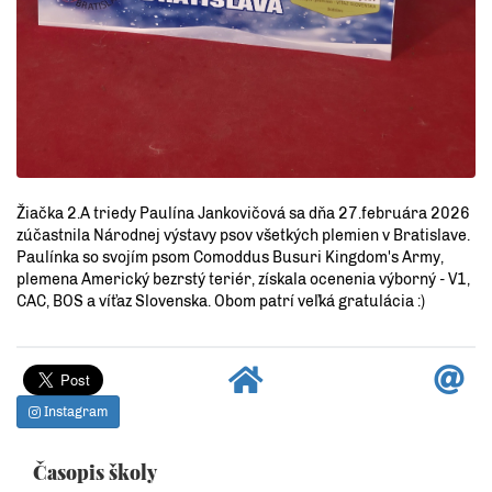
Žiačka 2.A triedy Paulína Jankovičová sa dňa 27.februára 2026
zúčastnila Národnej výstavy psov všetkých plemien v Bratislave.
Paulínka so svojím psom Comoddus Busuri Kingdom's Army,
plemena Americký bezrstý teriér, získala ocenenia výborný - V1,
CAC, BOS a víťaz Slovenska. Obom patrí veľká gratulácia :)
Instagram
Časopis školy