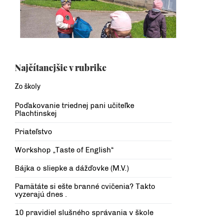
Najčítanejšie v rubrike
Zo školy
Poďakovanie triednej pani učiteľke
Plachtinskej
Priateľstvo
Workshop „Taste of English“
Bájka o sliepke a dážďovke (M.V.)
Pamätáte si ešte branné cvičenia? Takto
vyzerajú dnes .
10 pravidiel slušného správania v škole