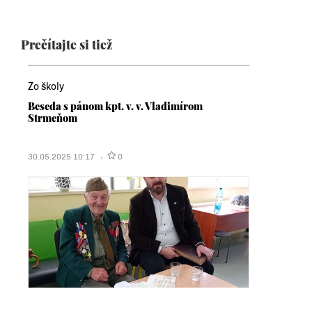
Prečítajte si tiež
Zo školy
Beseda s pánom kpt. v. v. Vladimírom
Strmeňom
30.05.2025 10:17
0