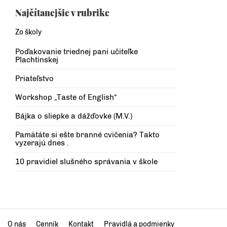
Najčítanejšie v rubrike
Zo školy
Poďakovanie triednej pani učiteľke
Plachtinskej
Priateľstvo
Workshop „Taste of English“
Bájka o sliepke a dážďovke (M.V.)
Pamätáte si ešte branné cvičenia? Takto
vyzerajú dnes .
10 pravidiel slušného správania v škole
O nás
Cenník
Kontakt
Pravidlá a podmienky