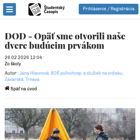
Prihlásenie / Registrácia
Toggle Menu
DOD - Opäť sme otvorili naše
dvere budúcim prvákom
26.02.2026 12:04
Zo školy
Autor :
Jana Hlavnová, SOŠ poľnohosp. a služieb na vidieku,
Zavarská, Trnava
Späť na úvod