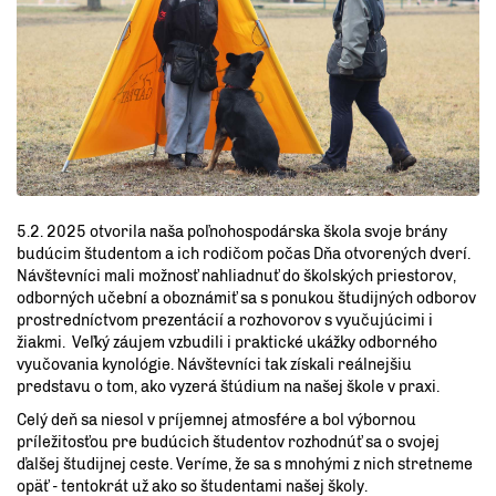
5.2. 2025 otvorila naša poľnohospodárska škola svoje brány
budúcim študentom a ich rodičom počas Dňa otvorených dverí.
Návštevníci mali možnosť nahliadnuť do školských priestorov,
odborných učební a oboznámiť sa s ponukou študijných odborov
prostredníctvom prezentácií a rozhovorov s vyučujúcimi i
žiakmi. Veľký záujem vzbudili i praktické ukážky odborného
vyučovania kynológie. Návštevníci tak získali reálnejšiu
predstavu o tom, ako vyzerá štúdium na našej škole v praxi.
Celý deň sa niesol v príjemnej atmosfére a bol výbornou
príležitosťou pre budúcich študentov rozhodnúť sa o svojej
ďalšej študijnej ceste. Veríme, že sa s mnohými z nich stretneme
opäť - tentokrát už ako so študentami našej školy.