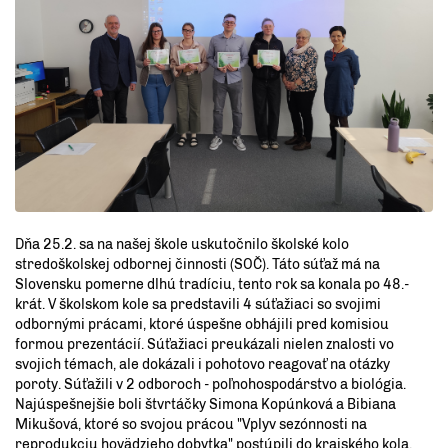
Dňa 25.2. sa na našej škole uskutočnilo školské kolo
stredoškolskej odbornej činnosti (SOČ). Táto súťaž má na
Slovensku pomerne dlhú tradíciu, tento rok sa konala po 48.-
krát. V školskom kole sa predstavili 4 súťažiaci so svojimi
odbornými prácami, ktoré úspešne obhájili pred komisiou
formou prezentácií. Súťažiaci preukázali nielen znalosti vo
svojich témach, ale dokázali i pohotovo reagovať na otázky
poroty. Súťažili v 2 odboroch - poľnohospodárstvo a biológia.
Najúspešnejšie boli štvrtáčky Simona Kopúnková a Bibiana
Mikušová, ktoré so svojou prácou "Vplyv sezónnosti na
reprodukciu hovädzieho dobytka" postúpili do krajského kola,