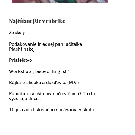
Najčítanejšie v rubrike
Zo školy
Poďakovanie triednej pani učiteľke
Plachtinskej
Priateľstvo
Workshop „Taste of English“
Bájka o sliepke a dážďovke (M.V.)
Pamätáte si ešte branné cvičenia? Takto
vyzerajú dnes .
10 pravidiel slušného správania v škole