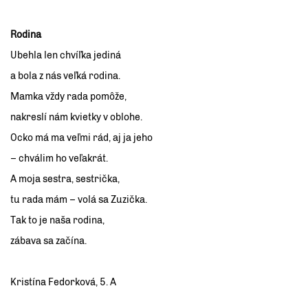
Rodina
Ubehla len chvíľka jediná
a bola z nás veľká rodina.
Mamka vždy rada pomôže,
nakreslí nám kvietky v oblohe.
Ocko má ma veľmi rád, aj ja jeho
– chválim ho veľakrát.
A moja sestra, sestrička,
tu rada mám – volá sa Zuzička.
Tak to je naša rodina,
zábava sa začína.
Kristína Fedorková, 5. A