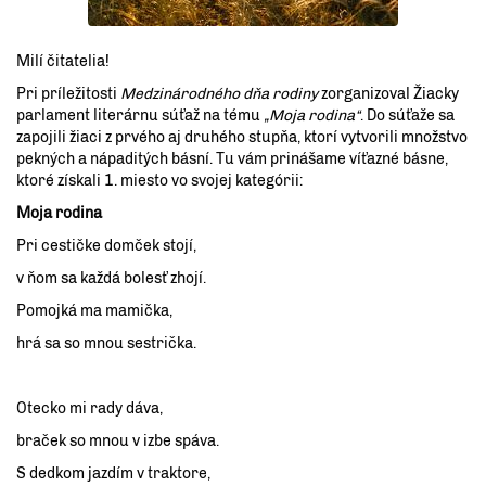
Milí čitatelia!
Pri príležitosti
Medzinárodného dňa rodiny
zorganizoval Žiacky
parlament literárnu súťaž na tému
„Moja rodina“
. Do súťaže sa
zapojili žiaci z prvého aj druhého stupňa, ktorí vytvorili množstvo
pekných a nápaditých básní. Tu vám prinášame víťazné básne,
ktoré získali 1. miesto vo svojej kategórii:
Moja rodina
Pri cestičke domček stojí,
v ňom sa každá bolesť zhojí.
Pomojká ma mamička,
hrá sa so mnou sestrička.
Otecko mi rady dáva,
braček so mnou v izbe spáva.
S dedkom jazdím v traktore,