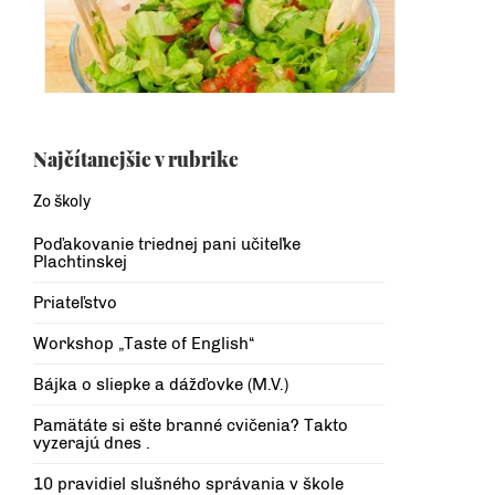
Najčítanejšie v rubrike
Zo školy
Poďakovanie triednej pani učiteľke
Plachtinskej
Priateľstvo
Workshop „Taste of English“
Bájka o sliepke a dážďovke (M.V.)
Pamätáte si ešte branné cvičenia? Takto
vyzerajú dnes .
10 pravidiel slušného správania v škole