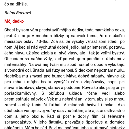
čo najdlhšie.
Reina Bertová
Môj dedko
Chcel by som vám predstaviť môjho dedka, teda mamkinho ocka,
pretože mi je v mnohom blízky aj napriek tomu, že o niekoľko
mesiacov oslaví 70-tku. Zdá sa, že vysoký vzrast som zdedil po
ňom. Aj keď si rád vychutná dobré jedlo, má priemernú postavu.
Jeho hlavu už síce zdobia aj sivé vlasy, ale i tak je veľmi bystrý.
Obraciam sa naňho vždy, keď potrebujem pomôcť s úlohami z
matematiky. Na oválnej tvári mu spod hustého obočia vykukajú
sivomodré oči. Bradu ani fúzy nenosí. S dedkom nepoznám nudu.
Nechýba mu zmysel pre humor. Máva dobré nápady, hlavne ak
pre mňa i môjho brata vymýšľa rôzne zlepšováky, napr. pri
stavaní bunkrov, skrýš, stanov a podobne. Rovnako ako ja, aj on je
poriadkumilovný. S obľubou ukladá rôzne veci alebo
premiestňuje nábytok. Vek mu nebráni ani v tom, aby si so mnou
zahral stolný tenis či futbal. V mladosti hrával i hokej. Ako
dôchodca venuje svoj voľný čas vnúčatám, ale aj starostlivosti o
dom a jeho okolie. Rád si pozrie dobrý film či televízne
spravodajstvo. V jeho šatníku prevažuje športové a domáce
oblečenie. Mám ho rád. Baví ma počúvať jeho zaujímavé historky