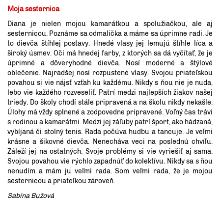
Moja sesternica
Diana je nielen mojou kamarátkou a spolužiačkou, ale aj
sesternicou. Poznáme sa odmalička a máme sa úprimne radi. Je
to dievča štíhlej postavy. Hnedé vlasy jej lemujú štíhle líca a
široký úsmev. Oči má hnedej farby, z ktorých sa dá vyčítať, že je
úprimné a dôveryhodné dievča. Nosí moderné a štýlové
oblečenie. Najradšej nosí rozpustené vlasy. Svojou priateľskou
povahou si vie nájsť vzťah ku každému. Nikdy s ňou nie je nuda,
lebo vie každého rozveseliť. Patrí medzi najlepších žiakov našej
triedy. Do školy chodí stále pripravená a na školu nikdy nekašle.
Úlohy má vždy splnené a zodpovedne pripravené. Voľný čas trávi
s rodinou a kamarátmi. Medzi jej záľuby patrí šport, ako hádzaná,
vybíjaná či stolný tenis. Rada počúva hudbu a tancuje. Je veľmi
krásne a šikovné dievča. Nenecháva veci na poslednú chvíľu.
Záleží jej na ostatných. Svoje problémy si vie vyriešiť aj sama.
Svojou povahou vie rýchlo zapadnúť do kolektívu. Nikdy sa s ňou
nenudím a mám ju veľmi rada. Som veľmi rada, že je mojou
sesternicou a priateľkou zároveň.
Sabína Bužová