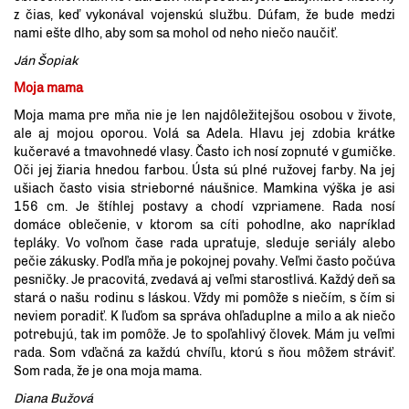
z čias, keď vykonával vojenskú službu. Dúfam, že bude medzi
nami ešte dlho, aby som sa mohol od neho niečo naučiť.
Ján Šopiak
Moja mama
Moja mama pre mňa nie je len najdôležitejšou osobou v živote,
ale aj mojou oporou. Volá sa Adela. Hlavu jej zdobia krátke
kučeravé a tmavohnedé vlasy. Často ich nosí zopnuté v gumičke.
Oči jej žiaria hnedou farbou. Ústa sú plné ružovej farby. Na jej
ušiach často visia strieborné náušnice. Mamkina výška je asi
156 cm. Je štíhlej postavy a chodí vzpriamene. Rada nosí
domáce oblečenie, v ktorom sa cíti pohodlne, ako napríklad
tepláky. Vo voľnom čase rada upratuje, sleduje seriály alebo
pečie zákusky. Podľa mňa je pokojnej povahy. Veľmi často počúva
pesničky. Je pracovitá, zvedavá aj veľmi starostlivá. Každý deň sa
stará o našu rodinu s láskou. Vždy mi pomôže s niečím, s čím si
neviem poradiť. K ľuďom sa správa ohľaduplne a milo a ak niečo
potrebujú, tak im pomôže. Je to spoľahlivý človek. Mám ju veľmi
rada. Som vďačná za každú chvíľu, ktorú s ňou môžem stráviť.
Som rada, že je ona moja mama.
Diana Bužová