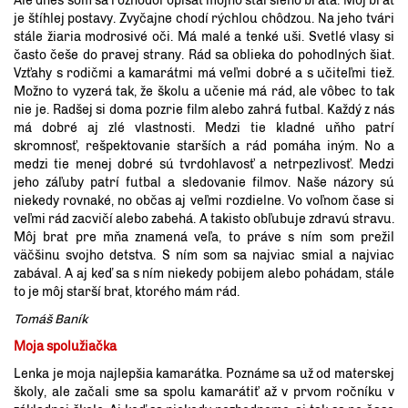
Ale dnes som sa rozhodol opísať môjho staršieho brata. Môj brat
je štíhlej postavy. Zvyčajne chodí rýchlou chôdzou. Na jeho tvári
stále žiaria modrosivé oči. Má malé a tenké uši. Svetlé vlasy si
často češe do pravej strany. Rád sa oblieka do pohodlných šiat.
Vzťahy s rodičmi a kamarátmi má veľmi dobré a s učiteľmi tiež.
Možno to vyzerá tak, že školu a učenie má rád, ale vôbec to tak
nie je. Radšej si doma pozrie film alebo zahrá futbal. Každý z nás
má dobré aj zlé vlastnosti. Medzi tie kladné uňho patrí
skromnosť, rešpektovanie starších a rád pomáha iným. No a
medzi tie menej dobré sú tvrdohlavosť a netrpezlivosť. Medzi
jeho záľuby patrí futbal a sledovanie filmov. Naše názory sú
niekedy rovnaké, no občas aj veľmi rozdielne. Vo voľnom čase si
veľmi rád zacvičí alebo zabehá. A takisto obľubuje zdravú stravu.
Môj brat pre mňa znamená veľa, to práve s ním som prežil
väčšinu svojho detstva. S ním som sa najviac smial a najviac
zabával. A aj keď sa s ním niekedy pobijem alebo pohádam, stále
to je môj starší brat, ktorého mám rád.
Tomáš Baník
Moja spolužiačka
Lenka je moja najlepšia kamarátka. Poznáme sa už od materskej
školy, ale začali sme sa spolu kamarátiť až v prvom ročníku v