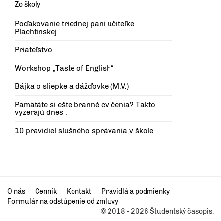
Zo školy
Poďakovanie triednej pani učiteľke
Plachtinskej
Priateľstvo
Workshop „Taste of English“
Bájka o sliepke a dážďovke (M.V.)
Pamätáte si ešte branné cvičenia? Takto
vyzerajú dnes .
10 pravidiel slušného správania v škole
O nás
Cenník
Kontakt
Pravidlá a podmienky
Formulár na odstúpenie od zmluvy
© 2018 - 2026 Študentský časopis.