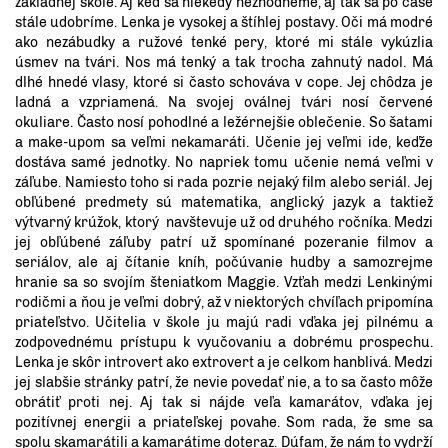
základnej škole. Aj keď sa niekedy nezhodneme, aj tak sa po čase
stále udobríme. Lenka je vysokej a štíhlej postavy. Oči má modré
ako nezábudky a ružové tenké pery, ktoré mi stále vykúzlia
úsmev na tvári. Nos má tenký a tak trocha zahnutý nadol. Má
dlhé hnedé vlasy, ktoré si často schováva v cope. Jej chôdza je
ladná a vzpriamená. Na svojej oválnej tvári nosí červené
okuliare. Často nosí pohodlné a ležérnejšie oblečenie. So šatami
a make-upom sa veľmi nekamaráti. Učenie jej veľmi ide, keďže
dostáva samé jednotky. No napriek tomu učenie nemá veľmi v
záľube. Namiesto toho si rada pozrie nejaký film alebo seriál. Jej
obľúbené predmety sú matematika, anglický jazyk a taktiež
výtvarný krúžok, ktorý navštevuje už od druhého ročníka. Medzi
jej obľúbené záľuby patrí už spomínané pozeranie filmov a
seriálov, ale aj čítanie kníh, počúvanie hudby a samozrejme
hranie sa so svojím šteniatkom Maggie. Vzťah medzi Lenkinými
rodičmi a ňou je veľmi dobrý, až v niektorých chvíľach pripomína
priateľstvo. Učitelia v škole ju majú radi vďaka jej pilnému a
zodpovednému prístupu k vyučovaniu a dobrému prospechu.
Lenka je skôr introvert ako extrovert a je celkom hanblivá. Medzi
jej slabšie stránky patrí, že nevie povedať nie, a to sa často môže
obrátiť proti nej. Aj tak si nájde veľa kamarátov, vďaka jej
pozitívnej energii a priateľskej povahe. Som rada, že sme sa
spolu skamarátili a kamarátime doteraz. Dúfam, že nám to vydrží