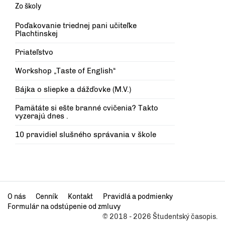
Zo školy
Poďakovanie triednej pani učiteľke
Plachtinskej
Priateľstvo
Workshop „Taste of English“
Bájka o sliepke a dážďovke (M.V.)
Pamätáte si ešte branné cvičenia? Takto
vyzerajú dnes .
10 pravidiel slušného správania v škole
O nás
Cenník
Kontakt
Pravidlá a podmienky
Formulár na odstúpenie od zmluvy
© 2018 - 2026 Študentský časopis.