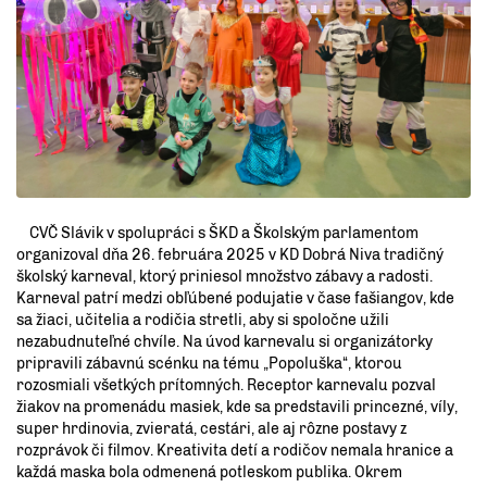
CVČ Slávik v spolupráci s ŠKD a Školským parlamentom
organizoval dňa 26. februára 2025 v KD Dobrá Niva tradičný
školský karneval, ktorý priniesol množstvo zábavy a radosti.
Karneval patrí medzi obľúbené podujatie v čase fašiangov, kde
sa žiaci, učitelia a rodičia stretli, aby si spoločne užili
nezabudnuteľné chvíle. Na úvod karnevalu si organizátorky
pripravili zábavnú scénku na tému „Popoluška“, ktorou
rozosmiali všetkých prítomných. Receptor karnevalu pozval
žiakov na promenádu masiek, kde sa predstavili princezné, víly,
super hrdinovia, zvieratá, cestári, ale aj rôzne postavy z
rozprávok či filmov. Kreativita detí a rodičov nemala hranice a
každá maska bola odmenená potleskom publika. Okrem