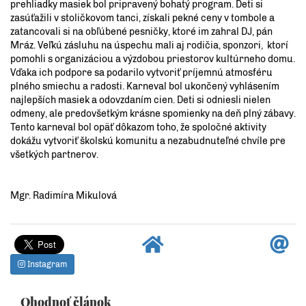
prehliadky masiek bol pripravený bohatý program. Deti si
zasúťažili v stoličkovom tanci, získali pekné ceny v tombole a
zatancovali si na obľúbené pesničky, ktoré im zahral DJ, pán
Mráz. Veľkú zásluhu na úspechu mali aj rodičia, sponzori, ktorí
pomohli s organizáciou a výzdobou priestorov kultúrneho domu.
Vďaka ich podpore sa podarilo vytvoriť príjemnú atmosféru
plného smiechu a radosti. Karneval bol ukončený vyhlásením
najlepších masiek a odovzdaním cien. Deti si odniesli nielen
odmeny, ale predovšetkým krásne spomienky na deň plný zábavy.
Tento karneval bol opäť dôkazom toho, že spoločné aktivity
dokážu vytvoriť školskú komunitu a nezabudnuteľné chvíle pre
všetkých partnerov.
Mgr. Radimíra Mikulová
Instagram
Ohodnoť článok