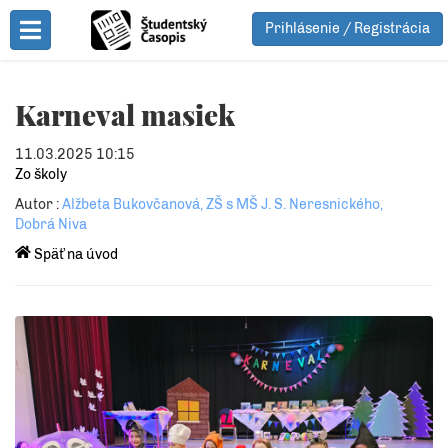
Prihlásenie / Registrácia
Toggle Menu
Karneval masiek
11.03.2025 10:15
Zo školy
Autor :
Alžbeta Bukovčanová, ZŠ s MŠ J. S. Neresnického,
Dobrá Niva
Späť na úvod