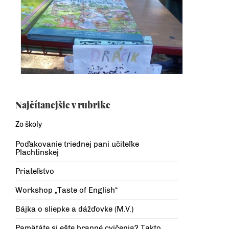
Najčítanejšie v rubrike
Zo školy
Poďakovanie triednej pani učiteľke
Plachtinskej
Priateľstvo
Workshop „Taste of English“
Bájka o sliepke a dážďovke (M.V.)
Pamätáte si ešte branné cvičenia? Takto