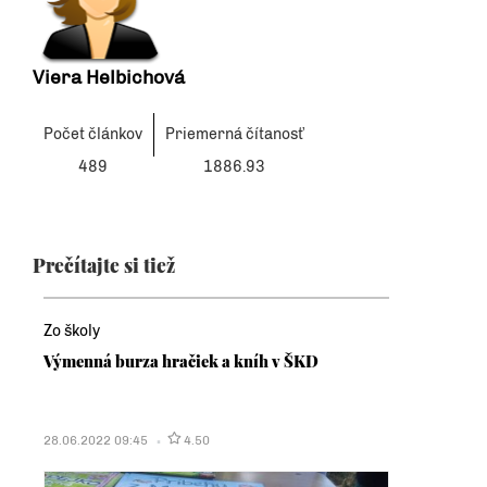
Viera Helbichová
Počet článkov
Priemerná čítanosť
489
1886.93
Prečítajte si tiež
Zo školy
Výmenná burza hračiek a kníh v ŠKD
28.06.2022 09:45
4.50