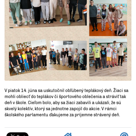
V piatok 14. júna sa uskutočnil obľúbený teplákový deň. Žiaci sa
mohli obliecť do teplákov či športového oblečenia a stráviť tak
deň v škole. Cieľom bolo, aby sa žiaci zabavili a ukázali, že sú
skvelý kolektív, ktorý sa jednotne zapojil do akcie. V rámci
školského parlamentu ďakujeme za príjemne strávený deň.