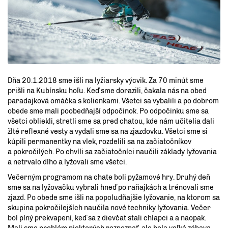
Dňa 20.1.2018 sme išli na lyžiarsky výcvik. Za 70 minút sme
prišli na Kubínsku hoľu. Keď sme dorazili, čakala nás na obed
paradajková omáčka s kolienkami. Všetci sa vybalili a po dobrom
obede sme mali poobedňajší odpočinok. Po odpočinku sme sa
všetci obliekli, stretli sme sa pred chatou, kde nám učitelia dali
žlté reflexné vesty a vydali sme sa na zjazdovku. Všetci sme si
kúpili permanentky na vlek, rozdelili sa na začiatočníkov
a pokročilých. Po chvíli sa začiatočníci naučili základy lyžovania
a netrvalo dlho a lyžovali sme všetci.
Večerným programom na chate boli pyžamové hry. Druhý deň
sme sa na lyžovačku vybrali hneď po raňajkách a trénovali sme
zjazd. Po obede sme išli na popoludňajšie lyžovanie, na ktorom sa
skupina pokročilejších naučila nové techniky lyžovania. Večer
bol plný prekvapení, keď sa z dievčat stali chlapci a a naopak.