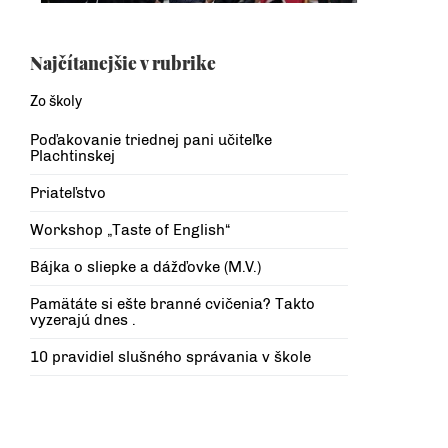
Najčítanejšie v rubrike
Zo školy
Poďakovanie triednej pani učiteľke
Plachtinskej
Priateľstvo
Workshop „Taste of English“
Bájka o sliepke a dážďovke (M.V.)
Pamätáte si ešte branné cvičenia? Takto
vyzerajú dnes .
10 pravidiel slušného správania v škole