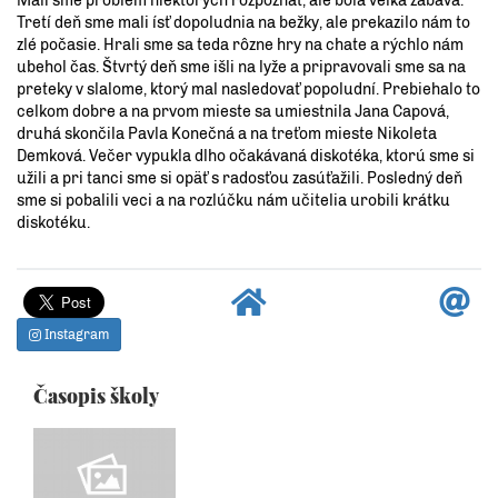
Mali sme problém niektorých rozpoznať, ale bola veľká zábava.
Tretí deň sme mali ísť dopoludnia na bežky, ale prekazilo nám to
zlé počasie. Hrali sme sa teda rôzne hry na chate a rýchlo nám
ubehol čas. Štvrtý deň sme išli na lyže a pripravovali sme sa na
preteky v slalome, ktorý mal nasledovať popoludní. Prebiehalo to
celkom dobre a na prvom mieste sa umiestnila Jana Capová,
druhá skončila Pavla Konečná a na treťom mieste Nikoleta
Demková. Večer vypukla dlho očakávaná diskotéka, ktorú sme si
užili a pri tanci sme si opäť s radosťou zasúťažili. Posledný deň
sme si pobalili veci a na rozlúčku nám učitelia urobili krátku
diskotéku.
Instagram
Časopis školy