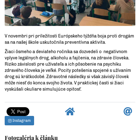
V novembri pri príležitosti Európskeho týždňa boja proti drogám
sa na našej škole uskutočnila preventívna aktivita.
Žiaci ôsmeho a deviateho ročníka sa dozvedeli o negatívnom
vplyve legálnych drog, alkoholu a fajčenia, na zdravie človeka.
Riziko závislosti pre užívateľa a ich pôsobenie na psychiku
zdravého človeka je veľké. Pocity potešenia spojené s užívaním
drog sú krátkodobé. Zdravotné následky si však závislý človek
môže niesť do konca svojho života. V praktickej časti si žiaci
vyskúšali okuliare simulujúce opitosť.
Instagram
Fotogaléria k článku