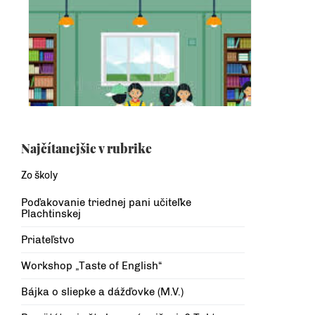
Najčítanejšie v rubrike
Zo školy
Poďakovanie triednej pani učiteľke
Plachtinskej
Priateľstvo
Workshop „Taste of English“
Bájka o sliepke a dážďovke (M.V.)